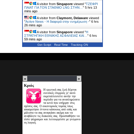
A visitor from
Singapore
viewed "
ΤΖΕΦΡΙ
ΠΑΙΑΤ ΓΙΑ ΤΟΝ ΣΤΑΘΜΟ LNG ΣΤΗΝ…
"
5 hrs 13
mins ago
A visitor from
Claymont, Delaware
viewed
"
Active News - Η διαφορά στην ενημέρωση -
"
6 hrs
26 mins ago
A visitor from
Singapore
viewed "
Η
ΣΤΡΑΤΗΓΙΚΗ ΕΘΝΙΚΗΣ ΑΣΦΑΛΕΙΑΣ ΚΑΙ…
"
6 hrs
59 mins ago
Get Script
Real Time
Tracking ON