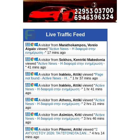
Live Traffic Feed
A visitor from
Marathokampos, Voreio
Aigaio
viewed "
Active News - Η διαφορά στην
ενημέρωση -
"
17 mins ago
A visitor from
Sokhos, Kentriki Makedonia
viewed "
Active News - Η διαφορά στην ενημέρωση -
"
41 mins ago
A visitor from
Irakleio, Attiki
viewed "
Page
not found - Active News - Η…
"
1 hr 37 mins ago
A visitor from
Irakleio, Attiki
viewed "
Active
News - Η διαφορά στην ενημέρωση -
"
1 hr 42 mins
ago
A visitor from
Athens, Attiki
viewed "
Active
News - Η διαφορά στην ενημέρωση -
"
2 hrs 21 mins
ago
A visitor from
Asimion, Kriti
viewed "
Active
News - Η διαφορά στην ενημέρωση -
"
3 hrs 46 mins
ago
A visitor from
Pikermi, Attiki
viewed "
2
ΑΥΓΟΥΣΤΟΥ 2026: ΤΑ ΓΕΓΟΝΟΤΑ ΣΑΝ…
"
4 hrs 14
mins ago