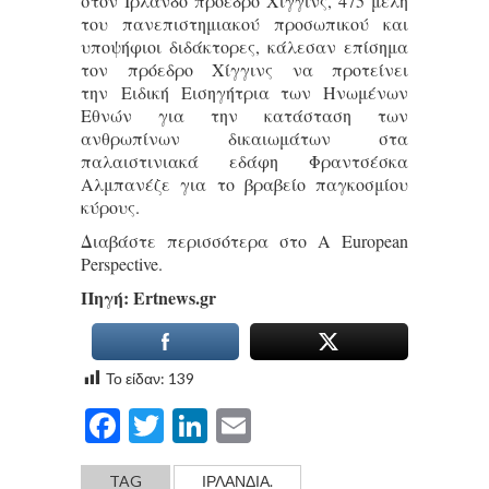
στον Ιρλανδό πρόεδρο Χίγγινς, 475 μέλη
του πανεπιστημιακού προσωπικού και
υποψήφιοι διδάκτορες, κάλεσαν επίσημα
τον πρόεδρο Χίγγινς να προτείνει
την Ειδική Εισηγήτρια των Ηνωμένων
Εθνών για την κατάσταση των
ανθρωπίνων δικαιωμάτων στα
παλαιστινιακά εδάφη Φραντσέσκα
Αλμπανέζε για το βραβείο παγκοσμίου
κύρους.
Διαβάστε περισσότερα στο A European
Perspective.
Πηγή: Εrtnews.gr
Το είδαν:
139
Facebook
Twitter
LinkedIn
Email
TAG
ΙΡΛΑΝΔΙΑ.