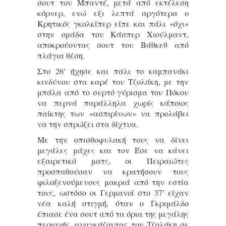
σουτ του Μπαντέ, μετά από εκτέλεση
κόρνερ, ενώ εξι λεπτά αργότερα ο
Κρητικός γκολκίπερ είπε και πάλι «όχι»
στην ομάδα του Κάσπερ Χιούλμαντ,
αποκρούοντας σουτ του Βάθκεθ από
πλάγια θέση.
Στο 26′ ήχησε και πάλι το καμπανάκι
κινδύνου στα καρέ του Τζολάκη, με την
μπάλα από το συρτό γύρισμα του Πόκου
να περνά παράλληλα χωρίς κάποιος
παίκτης των «ασπιρίνων» να προλάβει
να την σπρώξει στα δίχτυα.
Με την οπισθοφυλακή τους να δίνει
μεγάλες μάχες και τον Έσε να κάνει
εξαιρετικό ματς, οι Πειραιώτες
προσπαθούσαν να κρατήσουν τους
φιλοξενούμενους μακριά από την εστία
τους, ωστόσο οι Γερμανοί στο 37′ είχαν
νέα καλή στιγμή, όταν ο Γκριμάλδο
έπιασε ένα σουτ από τα όρια της μεγάλης
περιοχής, αναγκάζοντας τον Τζολάκη σε