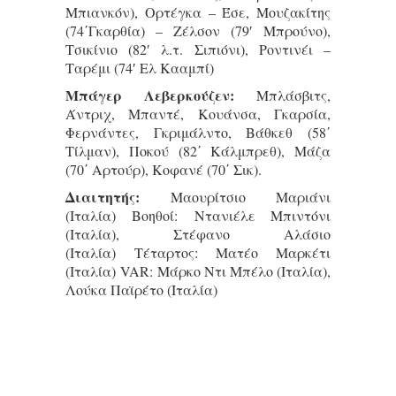
Μπιανκόν), Ορτέγκα – Έσε, Μουζακίτης
(74΄Γκαρθία) – Ζέλσον (79′ Μπρούνο),
Τσικίνιο (82′ λ.τ. Σιπιόνι), Ροντινέι –
Ταρέμι (74′ Ελ Κααμπί)
Μπάγερ Λεβερκούζεν:
Μπλάσβιτς,
Άντριχ, Μπαντέ, Κουάνσα, Γκαρσία,
Φερνάντες, Γκριμάλντο, Βάθκεθ (58΄
Τίλμαν), Ποκού (82΄ Κάλμπρεθ), Μάζα
(70΄ Αρτούρ), Κοφανέ (70΄ Σικ).
Διαιτητής:
Μαουρίτσιο Μαριάνι
(Ιταλία) Βοηθοί: Ντανιέλε Μπιντόνι
(Ιταλία), Στέφανο Αλάσιο
(Ιταλία) Τέταρτος: Ματέο Μαρκέτι
(Ιταλία) VAR: Μάρκο Ντι Μπέλο (Ιταλία),
Λούκα Παϊρέτο (Ιταλία)