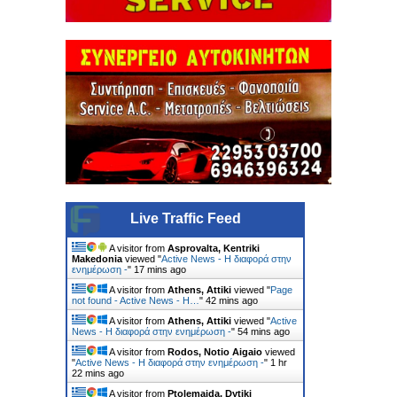
Live Traffic Feed
A visitor from
Asprovalta, Kentriki
Makedonia
viewed "
Active News - Η διαφορά στην
ενημέρωση -
"
17 mins ago
A visitor from
Athens, Attiki
viewed "
Page
not found - Active News - Η…
"
42 mins ago
A visitor from
Athens, Attiki
viewed "
Active
News - Η διαφορά στην ενημέρωση -
"
54 mins ago
A visitor from
Rodos, Notio Aigaio
viewed
"
Active News - Η διαφορά στην ενημέρωση -
"
1 hr
22 mins ago
A visitor from
Ptolemaida, Dytiki