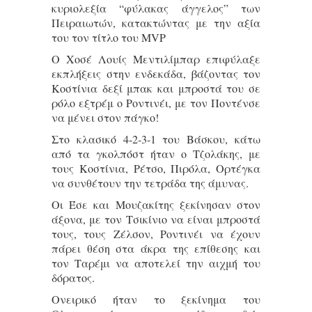
κυριολεξία “φύλακας άγγελος” των
Πειραιωτών, κατακτώντας με την αξία
του τον τίτλο του MVP
Ο Χοσέ Λουίς Μεντιλίμπαρ επιφύλαξε
εκπλήξεις στην ενδεκάδα, βάζοντας τον
Κοστίνια δεξί μπακ και μπροστά του σε
ρόλο εξτρέμ ο Ροντινέι, με τον Ποντένσε
να μένει στον πάγκο!
Στο κλασικό 4-2-3-1 του Βάσκου, κάτω
από τα γκολπόστ ήταν ο Τζολάκης, με
τους Κοστίνια, Ρέτσο, Πιρόλα, Ορτέγκα
να συνθέτουν την τετράδα της άμυνας.
Οι Έσε και Μουζακίτης ξεκίνησαν στον
άξονα, με τον Τσικίνιο να είναι μπροστά
τους, τους Ζέλσον, Ροντινέι να έχουν
πάρει θέση στα άκρα της επίθεσης και
τον Ταρέμι να αποτελεί την αιχμή του
δόρατος.
Ονειρικό ήταν το ξεκίνημα του