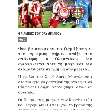
ΘΡΙΑΜΒΟΣ ΤΟΥ ΟΛΥΜΠΙΑΚΟΥ!
0
Όσοι βιάστηκαν να τον ξεγράψουν για
την πρόκριση πήραν απόψε την
απάντηση: ο Ολυμπιακός δεν
εγκαταλείπει ποτέ τη μάχη και δεν
σταματά ούτε στιγμή να ονειρεύεται.
Η ομάδα του Χοσέ Λουίς Μεντιλίμπαρ
στο πιο κρίσιμο ραντεβού της στο εφετινό
Champions League αποδείχθηκε απόλυτα
συνεπής.
Οι Πειραιώτες, με γκολ των Κοστίνια (2’)
και Ταρέμι (45+1’) πέτυχαν το βράδυ της
Τρίτης μία νίκη-χρυσάφι με 2-0 σκορ επί