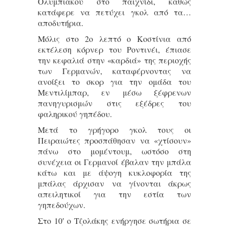
Ολυμπιακού στο παιχνίδι, καθώς
κατάφερε να πετύχει γκολ από τα…
αποδυτήρια.
Μόλις στο 2ο λεπτό ο Κοστίνια από
εκτέλεση κόρνερ του Ροντινέι, έπιασε
την κεφαλιά στην «καρδιά» της περιοχής
των Γερμανών, καταφέρνοντας να
ανοίξει το σκορ για την ομάδα του
Μεντιλίμπαρ, εν μέσω ξέφρενων
πανηγυρισμών στις εξέδρες του
φαληρικού γηπέδου.
Μετά το γρήγορο γκολ τους οι
Πειραιώτες προσπάθησαν να «χτίσουν»
πάνω στο μομέντουμ, ωστόσο στη
συνέχεια οι Γερμανοί έβαλαν την μπάλα
κάτω και με άψογη κυκλοφορία της
μπάλας άρχισαν να γίνονται άκρως
απειλητικοί για την εστία των
γηπεδούχων.
Στο 10′ ο Τζολάκης ενήργησε σωτήρια σε