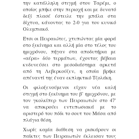
την κατάλληλη στιγμή στον Ταρέμι, ο
οποίος μπήκε στην περιοχή και με δυνατό
δεξί πλασέ έστειλε την μπάλα στα
δίχτυα, κάνοντας το 2-0 για τον κυνικό
Ολυμπιακό.
Έτσι οι Πειραιώτες, χτυπώντας μία φορά
στο ξεκίνημα και αλλή μία στο τέλος του
ημιχρόνου, πήγαν στα αποδυτήρια με
«αέρα» δύο τερμάτων, έχοντας βέβαια
κνδυνεύσει στο μεσοδιάστημα αρκετά
από τη Λεβερκούζεν, η οποία βρήκε
απέναντί της έναν εκπληκτικό Τζολάκη.
Οι φιλοξενούμενοι είχαν νέα καλή
στιγμή στο ξεκίνημα του β’ ημιχρόνου, με
τον γκολκίπερ των Πειραιωτών στο 47′
να αποκρούει εντυπωσιακά με το
αριστερό του πόδι το σουτ του Μάσα από
πλάγια θέση.
Xωρίς καμία διάθεση να ρισκάρουν οι
παίκτες των Πειραιωτών έκλεισαν τους