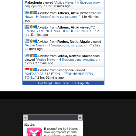
Makedonia
viewed "
Active News - Η διαφορά στην
ενημέρωση -
"
1 hr 38 mins ago
A visitor from
Athens, Attiki
viewed "
Active
News - Η διαφορά στην ενημέρωση -
"
1 hr 46 mins
ago
A visitor from
Athens, Attiki
viewed "
Ο
ΕΜΠΝΕΥΣΜΕΝΟΣ ΜΑΣ ΗΘΟΠΟΙΟΣ ΝΙΚΟΣ…
"
2
hrs 11 mins ago
A visitor from
Rodos, Notio Aigaio
viewed
"
Active News - Η διαφορά στην ενημέρωση -
"
2 hrs
23 mins ago
A visitor from
Veroia, Kentriki Makedonia
viewed "
Active News - Η διαφορά στην ενημέρωση -
"
2 hrs 27 mins ago
A visitor from
Singapore
viewed
"
ΚΑΡΧΑΡΙΑΣ 512 ΕΤΩΝ – ΓΕΝΝΗΘΗΚΕ ΠΡΙΝ
ΤΟΝ…
"
2 hrs 52 mins ago
Get Script
Real Time
Tracking ON