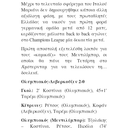
Μέχρι το τελευταίο σφύριγμα του Ιταλού
Μαριάνι δεν δημιουργήθηκε κάποια άλλη
αξιόλογη φάση, με τους πρωταθλητές
Ελλάδας να νικούν για πρώτη φορά
γερμανική ομάδα μετά από 12 ματς,
κερδίζοντας μάλιστα back to back αγώνες
στο Champions League μία δεκαετία μετά.
Πρώτη αποστολή εξετελέσθη λοιπόν για
τους «καμικάζι» τους Μεντιλίμπαρ, οι
οποίοι θα πάνε την Τετάρτη στο
Άμστερνταμ για να τελειώσουν τη…
δουλειά.
Ολυμπιακός-Λεβερκούζεν 2-0
Γκολ:
2′ Κοστίνια (Ολυμπιακός), 45+1′
Ταρέμι (Ολυμπιακός)
Κίτρινες:
Ρέτσος (Ολυμπιακός), Κοφάν
(Λεβερκούζεν), Ταρέμι (Ολυμπιακός)
Ολυμπιακός (Μεντιλίμπαρ):
Τζολάκης
– Κοστίνια, Ρέτσος, Πιρόλα (74′