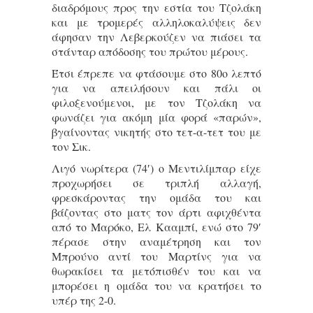
διαδρόμους προς την εστία του Τζολάκη
και με τρομερές αλληλοκαλύψεις δεν
άφησαν την Λεβερκούζεν να πιάσει τα
στάνταρ απόδοσης του πρώτου μέρους.
Έτσι έπρεπε να φτάσουμε στο 80ο λεπτό
για να απειλήσουν και πάλι οι
φιλοξενούμενοι, με τον Τζολάκη να
φωνάζει για ακόμη μία φορά «παρών»,
βγαίνοντας νικητής στο τετ-α-τετ του με
τον Σικ.
Λιγό νωρίτερα (74′) ο Μεντιλίμπαρ είχε
προχωρήσει σε τριπλή αλλαγή,
φρεσκάροντας την ομάδα του και
βάζοντας στο ματς τον άρτι αφιχθέντα
από το Μαρόκο, Ελ Κααμπί, ενώ στο 79′
πέρασε στην αναμέτρηση και τον
Μπρούνο αντί του Μαρτίνς για να
θωρακίσει τα μετόπισθέν του και να
μπορέσει η ομάδα του να κρατήσει το
υπέρ της 2-0.