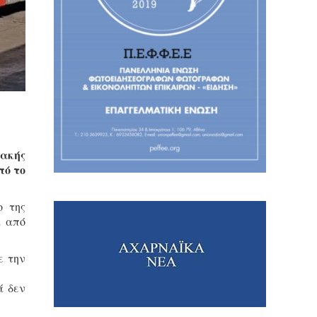
ακής
πό το
ο της
ά από
ε την
ά δεν