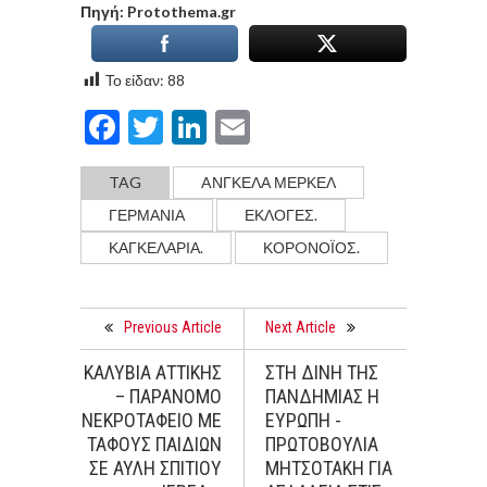
Πηγή: Protothema.gr
Το είδαν:
88
Facebook
Twitter
LinkedIn
Email
TAG
AΝΓΚΕΛΑ ΜΕΡΚΕΛ
ΓΕΡΜΑΝΙΑ
ΕΚΛΟΓΕΣ.
ΚΑΓΚΕΛΑΡΙΑ.
ΚΟΡOΝΟΪΌΣ.
Previous Article
Next Article
ΚΑΛΥΒΙΑ ΑΤΤΙΚΗΣ
ΣΤΗ ΔΙΝΗ ΤΗΣ
– ΠΑΡΑΝΟΜΟ
ΠΑΝΔΗΜΙΑΣ Η
ΝΕΚΡΟΤΑΦΕΙΟ ΜΕ
ΕΥΡΩΠΗ -
ΤΑΦΟΥΣ ΠΑΙΔΙΩΝ
ΠΡΩΤΟΒΟΥΛΙΑ
ΣΕ ΑΥΛΗ ΣΠΙΤΙΟΥ
ΜΗΤΣΟΤΑΚΗ ΓΙΑ