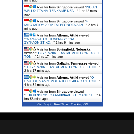
mins ago
A visitor from
Singapore
viewed "
INDIAN
WELLS: ΣΤΑ ΗΜΙΤΕΛΙΚΑ ΜΕ ΝΕΑ…
"
1 hr 42 mins
ago
A visitor from
Singapore
viewed "
4
ΙΑΝΟΥΑΡΙΟΥ 2026: ΤΑ ΓΕΓΟΝΟΤΑ ΣΑΝ…
"
2 hrs 7
mins ago
A visitor from
Athens, Attiki
viewed
"
"ΑΙΧΜΑΛΩΤΟΣ ΠΟΛΕΜΟΥ" ΕΝΑ
ΣΥΓΚΛΟΝΙΣΤΙΚΟ…
"
2 hrs 9 mins ago
A visitor from
Springfield, Nebraska
viewed "
H ΟΥΚΡΑΝΙΑ ΕΞΑΝΤΛΗΜΕΝΗ ΣΥΝΕΧΙΖΕΙ
ΤΟΝ…
"
2 hrs 17 mins ago
A visitor from
Gallatin, Tennessee
viewed
"
H ΟΥΚΡΑΝΙΑ ΕΞΑΝΤΛΗΜΕΝΗ ΣΥΝΕΧΙΖΕΙ ΤΟΝ…
"
2 hrs 17 mins ago
A visitor from
Athens, Attiki
viewed "
Ο
ΠΛΩΤΟΣ ΔΙΑΔΡΟΜΟΣ ΑΠΟ ΤΟ ΑΙΓΑΙΟ ΩΣ ΤΟΝ…
"
4 hrs 34 mins ago
A visitor from
Singapore
viewed
"
ΕΠΙΣΚΕΨΗ ΥΦΕΘΑ ΑΛΚΙΒΙΑΔΗ ΣΤΕΦΑΝΗ ΣΕ…
"
4
hrs 53 mins ago
Get Script
Real Time
Tracking ON