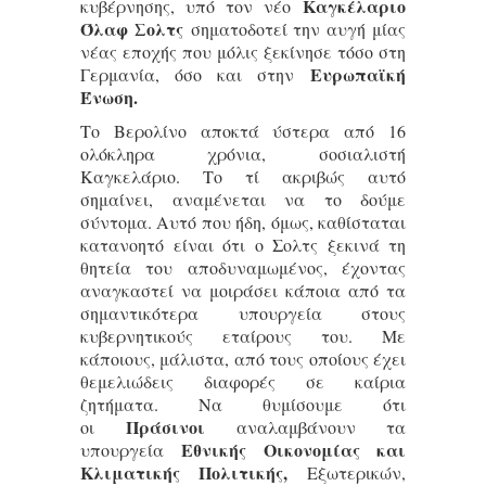
Καγκέλαριο
κυβέρνησης, υπό τον νέο
Όλαφ Σολτς
σηματοδοτεί την αυγή μίας
νέας εποχής που μόλις ξεκίνησε τόσο στη
Ευρωπαϊκή
Γερμανία, όσο και στην
Ένωση.
Το Βερολίνο αποκτά ύστερα από 16
ολόκληρα χρόνια,
σοσιαλιστή
Καγκελάριο
. Το τί ακριβώς αυτό
σημαίνει, αναμένεται να το δούμε
σύντομα. Αυτό που ήδη, όμως, καθίσταται
κατανοητό είναι ότι ο Σολτς ξεκινά τη
θητεία του αποδυναμωμένος, έχοντας
αναγκαστεί να μοιράσει κάποια από τα
σημαντικότερα υπουργεία στους
κυβερνητικούς εταίρους του. Με
κάποιους, μάλιστα, από τους οποίους έχει
θεμελιώδεις διαφορές σε καίρια
ζητήματα. Να θυμίσουμε ότι
Πράσινοι
οι
αναλαμβάνουν τα
Εθνικής Οικονομίας και
υπουργεία
Κλιματικής Πολιτικής,
Εξωτερικών,