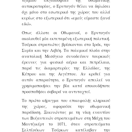
τζαμιού «Αγιασοφιά» της οθωμανικής
αυτοκρατορίας, ο Ερντογάν θέλει να δηλώσει
όχι μόνο στο εσωτερικό της χώρας του αλλά
κυρίως στο εξωτερικό ότι «εμείς είμαστε ξανά
εδώ».
Όπως άλλοτε οι Οθωμανοί, ο Ερντογάν
ακολουθεί μία εκτεταμένη εξωτερική πολιτική.
Τούρκοι στρατιώτες βρίσκονται στο Ιράκ, την
Συρία και την Λιβύη. Τα πολεμικά πλοία στην
ανατολική Μεσόγειο συνοδεύουν τουρκικές
έρευνες για φυσικό αέριο και πετρέλαιο,
παρά τις διαμαρτυρίες της Ελλάδας, της
Κύπρου και της Αιγύπτου. Αν κριθεί για
αυτόν απαραίτητο, ο Ερντογάν απειλεί να
χρησιμοποιήσει την βία κατά οποιουδήποτε
προσπαθήσει σοβαρά να αντιταχτεί.
Το πρώτο κήρυγμα του επικεφαλής κληρικού
της χώρας, αφορούσε την οθωμανική
παράδοση. Ξεκινώντας με τη νίκη εναντίον
των Βυζαντινών στρατευμάτων στη Μάχη του
Μαντζικέρτ το 1071, όταν στρατεύματα
Σελτζούκων Τούρκων κατέλαβαν την