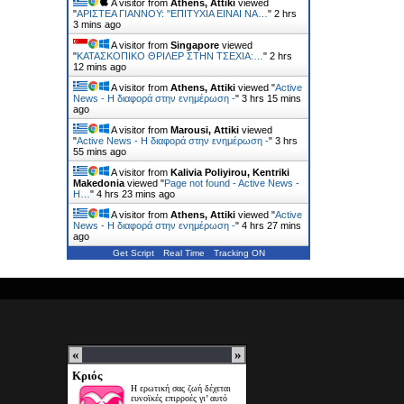
A visitor from
Athens, Attiki
viewed
"
ΑΡΙΣΤΕΑ ΓΙΑΝΝΟΥ: "ΕΠΙΤΥΧΙΑ ΕΙΝΑΙ ΝΑ…
"
2 hrs
3 mins ago
A visitor from
Singapore
viewed
"
ΚΑΤΑΣΚΟΠΙΚΟ ΘΡΙΛΕΡ ΣΤΗΝ ΤΣΕΧΙΑ:…
"
2 hrs
12 mins ago
A visitor from
Athens, Attiki
viewed "
Active
News - Η διαφορά στην ενημέρωση -
"
3 hrs 15 mins
ago
A visitor from
Marousi, Attiki
viewed
"
Active News - Η διαφορά στην ενημέρωση -
"
3 hrs
55 mins ago
A visitor from
Kalivia Poliyirou, Kentriki
Makedonia
viewed "
Page not found - Active News -
Η…
"
4 hrs 23 mins ago
A visitor from
Athens, Attiki
viewed "
Active
News - Η διαφορά στην ενημέρωση -
"
4 hrs 27 mins
ago
Get Script
Real Time
Tracking ON