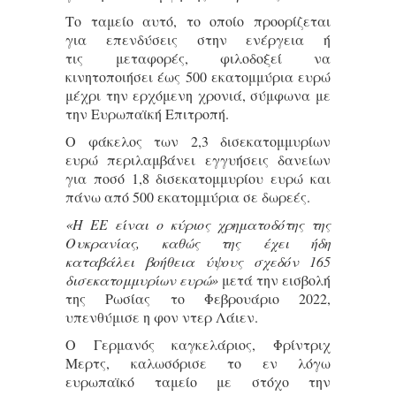
Το ταμείο αυτό, το οποίο προορίζεται
για επενδύσεις στην ενέργεια ή
τις μεταφορές, φιλοδοξεί να
κινητοποιήσει έως 500 εκατομμύρια ευρώ
μέχρι την ερχόμενη χρονιά, σύμφωνα με
την Ευρωπαϊκή Επιτροπή.
Ο φάκελος των 2,3 δισεκατομμυρίων
ευρώ περιλαμβάνει εγγυήσεις δανείων
για ποσό 1,8 δισεκατομμυρίου ευρώ και
πάνω από 500 εκατομμύρια σε δωρεές.
«Η ΕΕ είναι ο κύριος χρηματοδότης της
Ουκρανίας, καθώς της έχει ήδη
καταβάλει βοήθεια ύψους σχεδόν 165
δισεκατομμυρίων ευρώ»
μετά την εισβολή
της Ρωσίας το Φεβρουάριο 2022,
υπενθύμισε η φον ντερ Λάιεν.
Ο Γερμανός καγκελάριος, Φρίντριχ
Μερτς, καλωσόρισε το εν λόγω
ευρωπαϊκό ταμείο με στόχο την