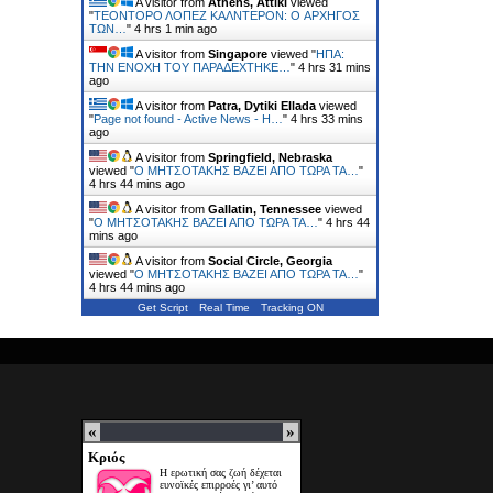
A visitor from
Athens, Attiki
viewed
"
ΤΕΟΝΤΟΡΟ ΛΟΠΕΖ ΚΑΛΝΤΕΡΟΝ: O ΑΡΧΗΓΟΣ
ΤΩΝ…
"
4 hrs 1 min ago
A visitor from
Singapore
viewed "
ΗΠΑ:
ΤΗΝ ΕΝΟΧH ΤΟΥ ΠΑΡΑΔEΧΤΗΚΕ…
"
4 hrs 31 mins
ago
A visitor from
Patra, Dytiki Ellada
viewed
"
Page not found - Active News - Η…
"
4 hrs 33 mins
ago
A visitor from
Springfield, Nebraska
viewed "
Ο ΜΗΤΣΟΤΑΚΗΣ ΒΑΖΕΙ ΑΠΟ ΤΩΡΑ ΤΑ…
"
4 hrs 44 mins ago
A visitor from
Gallatin, Tennessee
viewed
"
Ο ΜΗΤΣΟΤΑΚΗΣ ΒΑΖΕΙ ΑΠΟ ΤΩΡΑ ΤΑ…
"
4 hrs 44
mins ago
A visitor from
Social Circle, Georgia
viewed "
Ο ΜΗΤΣΟΤΑΚΗΣ ΒΑΖΕΙ ΑΠΟ ΤΩΡΑ ΤΑ…
"
4 hrs 44 mins ago
Get Script
Real Time
Tracking ON