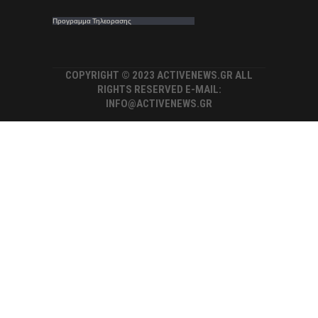
Προγραμμα Τηλεορασης
COPYRIGHT © 2023 ACTIVENEWS.GR ALL
RIGHTS RESERVED E-MAIL:
INFO@ACTIVENEWS.GR