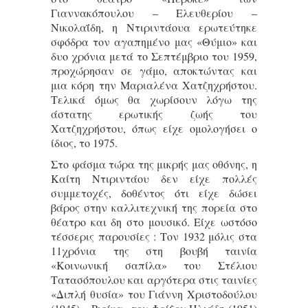
Γιαννακόπουλου – Ελευθερίου –
Νικολαΐδη, η Ντιριντάουα ερωτεύτηκε
σφόδρα τον αγαπημένο μας «Θύμιο» και
δυο χρόνια μετά το Σεπτέμβριο του 1959,
προχώρησαν σε γάμο, αποκτώντας και
μια κόρη την Μαριαλένα Χατζηχρήστου.
Τελικά όμως θα χωρίσουν λόγω της
άστατης ερωτικής ζωής του
Χατζηχρήστου, όπως είχε ομολογήσει ο
ίδιος, το 1975.
Στο φάσμα τώρα της μικρής μας οθόνης, η
Καίτη Ντιριντάου δεν είχε πολλές
συμμετοχές, δοθέντος ότι είχε δώσει
βάρος στην καλλιτεχνική της πορεία στο
θέατρο και δη στο μουσικό. Είχε ωστόσο
τέσσερις παρουσίες : Τον 1932 μόλις στα
11χρόνια της στη βουβή ταινία
«Κοινωνική σαπίλα» του Στέλιου
Τατασόπουλου και αργότερα στις ταινίες
«Διπλή θυσία» του Γιάννη Χριστοδούλου