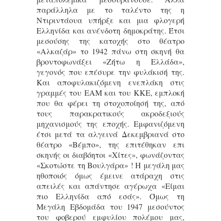
παράλληλα με το ταλέντο της η
Ντιριντάουα υπήρξε και μια φλογερή
Ελληνίδα και ανένδοτη δημοκράτης. Έτσι
μεσούσης της κατοχής στο θέατρο
«Αλκαζάρ» το 1942 πάνω στη σκηνή θα
βροντοφωνάξει «Ζήτω η Ελλάδα»,
γεγονός που επέσυρε την φυλάκισή της.
Και αποφυλακιζόμενη ενεπλάκη στις
γραμμές του ΕΑΜ και του ΚΚΕ, εμπλοκή
που θα φέρει τη στοχοποίησή της, από
τους παρακρατικούς ακροδεξιούς
μηχανισμούς της εποχής. Εμφανιζόμενη
έτσι μετά τα αλγεινά Δεκεμβριανά στο
θέατρο «Βέμπο», της επιτέθηκαν επι
σκηνής οι διαβόητοι «Χίτες», φωνάζοντας
«Σκοτώστε τη Βουλγάρα» ! Η μεγάλη μας
ηθοποιός όμως έμεινε ατάραχη στις
απειλές και απάντησε αγέρωχα «Είμαι
πιο Ελληνίδα από εσάς». Όμως τη
Μεγάλη Εβδομάδα του 1947 μεσούντος
του φοβερού εμφυλίου πολέμου μας,