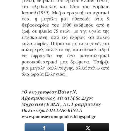
(1945), «Ριρίκα» του Φρίξου Ηλιάδη (1951)
και «Δράκουλας και Σία» του Ερρίκου
Ιατρού (1959). Μοίρα τραγική και σχετικά
νέα, η μεγάλη μας ηθοποιός στις 9
Φεβρουαρίου του 1996 εκδήμησε από η
ζωή, σε ηλικία 75 ετών, με την υγεία της
υπεσκαμένη, από τις εξορίες και άλλες
ταλαιπωρίες. Πάραυτα με το ευγενές και
πολυμερές ταλέντο της αποτύπωσε αδρά
τα σφραγίδα της στα μεταπολεμικά
μουσικοθεατρικά μας δρώμενα. Υπήρξε
μια μεγάλη καλλιτέχνης, αλλά πάνω από
όλα ωραία Ελληνίδα !
*Ο συγγραφέας Πάνος Ν.
Αβραμόπουλος, είναι M.Sc Δ/χος
Μηχανικός Ε.Μ.Π., Αν. Γραμματέας
Πολιτισμού ΠΑΣΟΚ-ΚΙΝΑΛ
www.panosavramopoulos.blogspot.gr