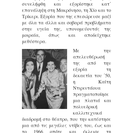
συνελήφθη και εξορίστηκε κατ΄
επανάληψη στη Μακρόνησο, τη Χίο και το
Τρίκερι. Εξορία που της επεσώρευσε μαζί
με όλα τα άλλα και σοβαρά προβλήματα
στην υγεία της, υπονομεύοντάς της
μοιραία, όπως και αποδείχτηκε
μεθύστερα.
Με την
απελευθέρωσή
της από την
εξορία τη
δεκαετία του ΄50,
η Καίτη
Ντιριντάουα
πραγματοποίησε
μια πλατιά και
πολυεδρική
καλλιτεχνικά
διαδρομή στο θέατρο, που την κατέστησε
μια από τις μεγάλες ντίβες του, έως και
το 1966 οπότε και έκλεισε τη