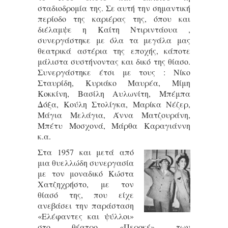
σταδιοδρομία της. Σε αυτή την σημαντική
περίοδο της καριέρας της, όπου και
διέλαμψε η Καίτη Ντιριντάουα ,
συνεργάστηκε με όλα τα μεγάλα μας
θεατρικά αστέρια της εποχής, κάποτε
μάλιστα συστήνοντας και δικό της θίασο.
Συνεργάστηκε έτσι με τους : Νίκο
Σταυρίδη, Κυριάκο Μαυρέα, Μίμη
Κοκκίνη, Βασίλη Αυλωνίτη, Μπέμπα
Δόξα, Κούλη Στολίγκα, Μαρίκα Νέζερ,
Μάγια Μελάγια, Άννα Ματζουράνη,
Μπέτυ Μοσχονά, Μάρθα Καραγιάννη
κ.α.
Στα 1957 και μετά από
μια θυελλώδη συνεργασία
με τον μοναδικό Κώστα
Χατζηχρήστο, με τον
θίασό της, που είχε
ανεβάσει την παράσταση
«Ελέφαντες και ψύλλοι»
στο θέατρο «Περοκέ» των