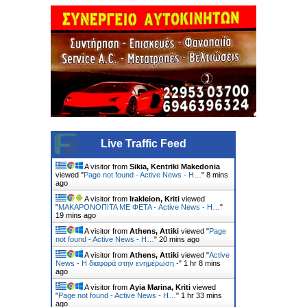
Live Traffic Feed
A visitor from
Sikia, Kentriki Makedonia
viewed "
Page not found - Active News - Η…
"
8 mins
ago
A visitor from
Irakleion, Kriti
viewed
"
ΜΑΚΑΡΟΝΟΠΙΤΑ ΜΕ ΦΕΤΑ - Active News - Η…
"
19 mins ago
A visitor from
Athens, Attiki
viewed "
Page
not found - Active News - Η…
"
20 mins ago
A visitor from
Athens, Attiki
viewed "
Active
News - Η διαφορά στην ενημέρωση -
"
1 hr 8 mins
ago
A visitor from
Ayia Marina, Kriti
viewed
"
Page not found - Active News - Η…
"
1 hr 33 mins
ago