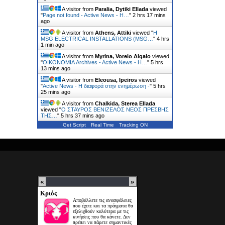
A visitor from
Paralia, Dytiki Ellada
viewed
"
Page not found - Active News - Η…
"
2 hrs 17 mins
ago
A visitor from
Athens, Attiki
viewed "
Η
MSG ELECTRICAL INSTALLATIONS (MSG…
"
4 hrs
1 min ago
A visitor from
Myrina, Voreio Aigaio
viewed
"
ΟΙΚΟΝΟΜΙΑ Archives - Active News - Η…
"
5 hrs
13 mins ago
A visitor from
Eleousa, Ipeiros
viewed
"
Active News - Η διαφορά στην ενημέρωση -
"
5 hrs
25 mins ago
A visitor from
Chalkida, Sterea Ellada
viewed "
Ο ΣΤΑΥΡΟΣ ΒΕΝΙΖΕΛΟΣ ΝΕΟΣ ΠΡΕΣΒΗΣ
ΤΗΣ…
"
5 hrs 37 mins ago
Get Script
Real Time
Tracking ON