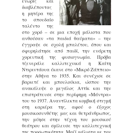
ενωρίς και
διαβλέποντας
η μητέρα της
το σπουδαίο
ταλέντο της
στο χορό – σε μια εποχή μάλιστα που
ανθούσαν «τα παιδιά θαύματα» – την
έγγραψε σε σχολή μπαλέτου, όπου και
σφυρηλάτησε από παιδί, την ενάρετη
χορευτική της φυσιογνωμία. Πρόβα
τζενεράλε καλλιτεχνικά η Καίτη
Ντιριντάουα έκανε στο «Μικρό Ζάππειο»
στην Αθήνα το 1935. Και συνέχισε σε
βαριετέ και μπουλούκια, ώσπου την
ανακάλυψε ο μεγάλος Αττίκ και την
επιστράτευσε στην περίφημη «Μάντρα»
του το 1937. Αναντίλεκτα κομβική στιγμή
στη καριέρα της, αφού ο έξοχος
μουσικοσυνθέτης μας και θετράνθρωπος,
την μύησε στην τέχνη του μουσικού
θεάτρου και σμίλευσε την καλλιτεχνική
της προσωπικότητα. Μαζί μάλιστα με τον