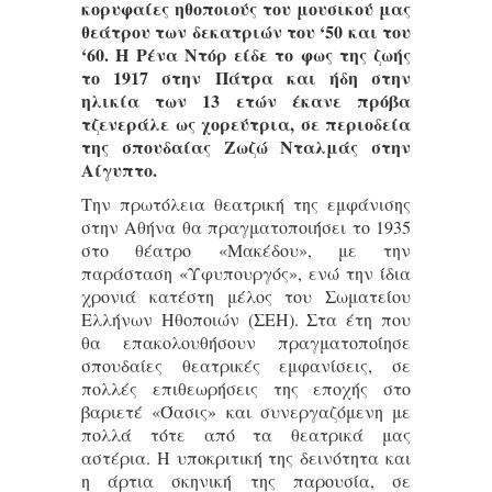
κορυφαίες ηθοποιούς του μουσικού μας
θεάτρου των δεκατριών του ‘50 και του
‘60. Η Ρένα Ντόρ είδε το φως της ζωής
το 1917 στην Πάτρα και ήδη στην
ηλικία των 13 ετών έκανε πρόβα
τζενεράλε ως χορεύτρια, σε περιοδεία
της σπουδαίας Ζωζώ Νταλμάς στην
Αίγυπτο.
Την πρωτόλεια θεατρική της εμφάνισης
στην Αθήνα θα πραγματοποιήσει το 1935
στο θέατρο «Μακέδου», με την
παράσταση «Υφυπουργός», ενώ την ίδια
χρονιά κατέστη μέλος του Σωματείου
Ελλήνων Ηθοποιών (ΣΕΗ). Στα έτη που
θα επακολουθήσουν πραγματοποίησε
σπουδαίες θεατρικές εμφανίσεις, σε
πολλές επιθεωρήσεις της εποχής στο
βαριετέ «Όασις» και συνεργαζόμενη με
πολλά τότε από τα θεατρικά μας
αστέρια. Η υποκριτική της δεινότητα και
η άρτια σκηνική της παρουσία, σε