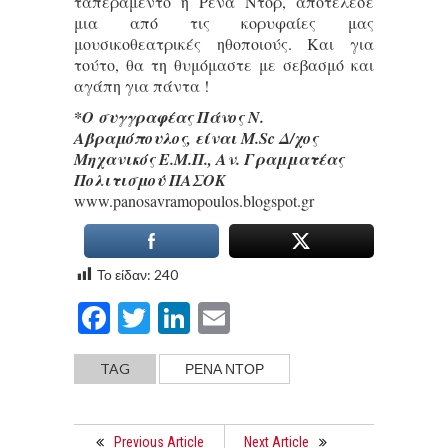
ταπεραμέντο η Ρένα Ντόρ, αποτέλεσε
μια από τις κορυφαίες μας
μουσικοθεατρικές ηθοποιούς. Και για
τούτο, θα τη θυμόμαστε με σεβασμό και
αγάπη για πάντα !
*Ο συγγραφέας Πάνος Ν.
Αβραμόπουλος, είναι M.Sc Δ/χος
Μηχανικός Ε.Μ.Π., Αν. Γραμματέας
Πολιτισμού ΠΑΣΟΚ
www.panosavramopoulos.blogspot.gr
Το είδαν:
240
Facebook
Twitter
LinkedIn
Email
TAG
ΡΕΝΑ ΝΤΟΡ
Previous Article
Next Article