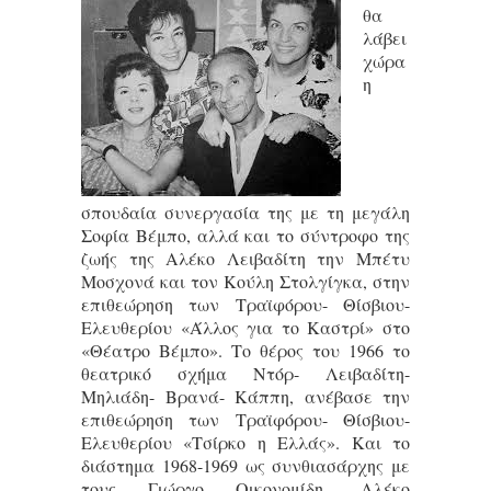
θα
λάβει
χώρα
η
σπουδαία συνεργασία της με τη μεγάλη
Σοφία Βέμπο, αλλά και το σύντροφο της
ζωής της Αλέκο Λειβαδίτη την Μπέτυ
Μοσχονά και τον Κούλη Στολγίγκα, στην
επιθεώρηση των Τραϊφόρου- Θίσβιου-
Ελευθερίου «Άλλος για το Καστρί» στο
«Θέατρο Βέμπο». Το θέρος του 1966 το
θεατρικό σχήμα Ντόρ- Λειβαδίτη-
Μηλιάδη- Βρανά- Κάππη, ανέβασε την
επιθεώρηση των Τραϊφόρου- Θίσβιου-
Ελευθερίου «Τσίρκο η Ελλάς». Και το
διάστημα 1968-1969 ως συνθιασάρχης με
τους Γιώργο Οικονομίδη- Αλέκο