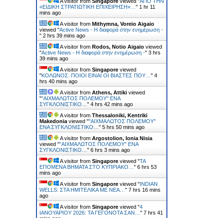
A visitor from
Singapore
viewed "
ΑΠΟ ΤΗΝ
«ΕΙΔΙΚΗ ΣΤΡΑΤΙΩΤΙΚΗ ΕΠΙΧΕΙΡΗΣΗ»…
"
1 hr 11
mins ago
A visitor from
Mithymna, Voreio Aigaio
viewed "
Active News - Η διαφορά στην ενημέρωση -
"
2 hrs 39 mins ago
A visitor from
Rodos, Notio Aigaio
viewed
"
Active News - Η διαφορά στην ενημέρωση -
"
3 hrs
39 mins ago
A visitor from
Singapore
viewed
"
ΚΟΛΩΝΟΣ: ΠΟΙΟΙ ΕΙΝΑΙ ΟΙ ΒΙΑΣΤΕΣ ΠΟΥ…
"
4
hrs 40 mins ago
A visitor from
Athens, Attiki
viewed
"
"ΑΙΧΜΑΛΩΤΟΣ ΠΟΛΕΜΟΥ" ΕΝΑ
ΣΥΓΚΛΟΝΙΣΤΙΚΟ…
"
4 hrs 42 mins ago
A visitor from
Thessaloniki, Kentriki
Makedonia
viewed "
"ΑΙΧΜΑΛΩΤΟΣ ΠΟΛΕΜΟΥ"
ΕΝΑ ΣΥΓΚΛΟΝΙΣΤΙΚΟ…
"
5 hrs 50 mins ago
A visitor from
Argostolion, Ionia Nisia
viewed "
"ΑΙΧΜΑΛΩΤΟΣ ΠΟΛΕΜΟΥ" ΕΝΑ
ΣΥΓΚΛΟΝΙΣΤΙΚΟ…
"
6 hrs 3 mins ago
A visitor from
Singapore
viewed "
ΤΑ
ΕΠΟΜΕΝΑ ΒΗΜΑΤΑ ΣΤΟ ΚΥΠΡΙΑΚΟ…
"
6 hrs 53
mins ago
A visitor from
Singapore
viewed "
INDIAN
WELLS: ΣΤΑ ΗΜΙΤΕΛΙΚΑ ΜΕ ΝΕΑ…
"
7 hrs 16 mins
ago
A visitor from
Singapore
viewed "
4
ΙΑΝΟΥΑΡΙΟΥ 2026: ΤΑ ΓΕΓΟΝΟΤΑ ΣΑΝ…
"
7 hrs 41