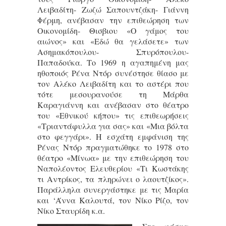
Λειβαδίτη- Ζωζώ Σαπουντζάκη- Γιάννη
Φέρμη, ανέβασαν την επιθεώρηση των
Οικονομίδη- Θισβιου «Ο γάμος του
αιώνος» και «Εδώ θα γελάσετε» των
Ασημακόπουλου- Σπυρόπουλου-
Παπαδούκα. Το 1969 η αγαπημένη μας
ηθοποιός Ρένα Ντόρ συνέστησε θίασο με
τον Αλέκο Λειβαδίτη και το αστέρι που
τότε μεσουρανούσε τη Μάρθα
Καραγιάννη και ανέβασαν στο θέατρο
του «Εθνικού κήπου» τις επιθεωρήσεις
«Τριαντάφυλλα για σας» και «Μια βόλτα
στο φεγγάρι». Η εσχάτη εμφάνιση της
Ρένας Ντόρ πραγματώθηκε το 1978 στο
θέατρο «Μίνωα» με την επιθεώρηση του
Ναπολέοντος Ελευθερίου «Τι Κωστάκης
τι Αντρίκος, τα πληρώνει ο λαουτζίκος».
Παράλληλα συνεργάστηκε με τις Μαρία
και ‘Άννα Καλουτά, τον Νίκο Ρίζο, τον
Νίκο Σταυρίδη κ.α.