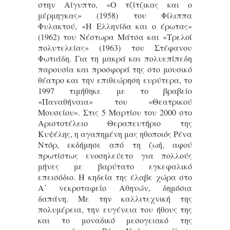
στην Αίγυπτο, «Ο τζίτζικας και ο
μέρμηγκας» (1958) του Φίλιππα
Φυλακτού, «Η Ελληνίδα και ο έρωτας»
(1962) του Νέστωρα Μάτσα και «Τρελοί
πολυτελείας» (1963) του Στέφανου
Φωτιάδη. Για τη μακρά και πολυεπίπεδη
παρουσία και προσφορά της στο μουσικό
θέατρο και την επιθεώρηση ευρύτερα, το
1997 τιμήθηκε με το βραβείο
«Παναθήναια» του «Θεατρικού
Μουσείου». Στις 5 Μαρτίου του 2000 στο
Αριστοτέλειο Θεραπευτήριο της
Κυψέλης, η αγαπημένη μας ηθοποιός Ρένα
Ντόρ, εκδήμησε από τη ζωή, αφού
πρωτίστως ενοσηλεύετο για πολλούς
μήνες με βαρύτατο εγκεφαλικό
επεισόδιο. Η κηδεία της έλαβε χώρα στο
Α΄ νεκροταφείο Αθηνών, δημόσια
δαπάνη. Με την καλλιτεχνική της
πολυμέρεια, την ευγένεια του ήθους της
και το μοναδικό μεσογειακό της