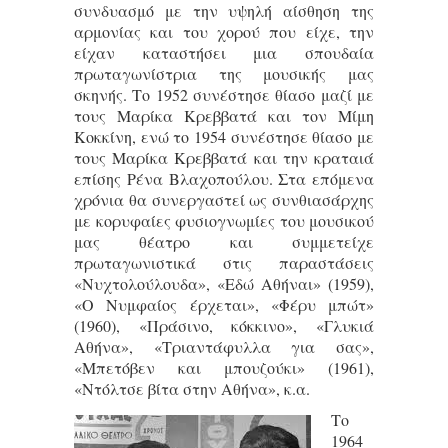
συνδυασμό με την υψηλή αίσθηση της
αρμονίας και του χορού που είχε, την
είχαν καταστήσει μια σπουδαία
πρωταγωνίστρια της μουσικής μας
σκηνής. Το 1952 συνέστησε θίασο μαζί με
τους Μαρίκα Κρεββατά και τον Μίμη
Κοκκίνη, ενώ το 1954 συνέστησε θίασο με
τους Μαρίκα Κρεββατά και την κραταιά
επίσης Ρένα Βλαχοπούλου. Στα επόμενα
χρόνια θα συνεργαστεί ως συνθιασάρχης
με κορυφαίες φυσιογνωμίες του μουσικού
μας θέατρο και συμμετείχε
πρωταγωνιστικά στις παραστάσεις
«Νυχτολούλουδα», «Εδώ Αθήναι» (1959),
«Ο Νυμφαίος έρχεται», «Φέρυ μπώτ»
(1960), «Πράσινο, κόκκινο», «Γλυκιά
Αθήνα», «Τριαντάφυλλα για σας»,
«Μπετόβεν και μπουζούκι» (1961),
«Ντόλτσε βίτα στην Αθήνα», κ.α.
Το
1964