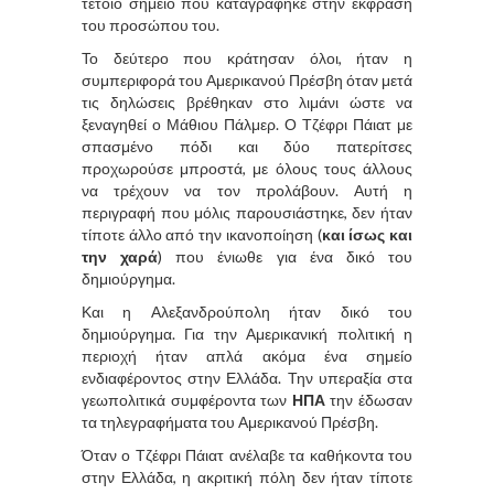
τέτοιο σημείο που καταγράφηκε στην έκφραση
του προσώπου του.
Το δεύτερο που κράτησαν όλοι, ήταν η
συμπεριφορά του Αμερικανού Πρέσβη όταν μετά
τις δηλώσεις βρέθηκαν στο λιμάνι ώστε να
ξεναγηθεί ο Μάθιου Πάλμερ. Ο Τζέφρι Πάιατ με
σπασμένο πόδι και δύο πατερίτσες
προχωρούσε μπροστά, με όλους τους άλλους
να τρέχουν να τον προλάβουν. Αυτή η
περιγραφή που μόλις παρουσιάστηκε, δεν ήταν
τίποτε άλλο από την ικανοποίηση (
και ίσως και
την χαρά
) που ένιωθε για ένα δικό του
δημιούργημα.
Και η Αλεξανδρούπολη ήταν δικό του
δημιούργημα. Για την Αμερικανική πολιτική η
περιοχή ήταν απλά ακόμα ένα σημείο
ενδιαφέροντος στην Ελλάδα. Την υπεραξία στα
γεωπολιτικά συμφέροντα των
ΗΠΑ
την έδωσαν
τα τηλεγραφήματα του Αμερικανού Πρέσβη.
Όταν ο Τζέφρι Πάιατ ανέλαβε τα καθήκοντα του
στην Ελλάδα, η ακριτική πόλη δεν ήταν τίποτε