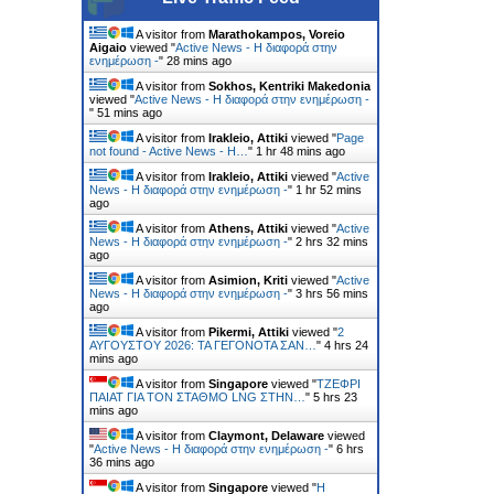
A visitor from
Marathokampos, Voreio
Aigaio
viewed "
Active News - Η διαφορά στην
ενημέρωση -
"
28 mins ago
A visitor from
Sokhos, Kentriki Makedonia
viewed "
Active News - Η διαφορά στην ενημέρωση -
"
51 mins ago
A visitor from
Irakleio, Attiki
viewed "
Page
not found - Active News - Η…
"
1 hr 48 mins ago
A visitor from
Irakleio, Attiki
viewed "
Active
News - Η διαφορά στην ενημέρωση -
"
1 hr 52 mins
ago
A visitor from
Athens, Attiki
viewed "
Active
News - Η διαφορά στην ενημέρωση -
"
2 hrs 32 mins
ago
A visitor from
Asimion, Kriti
viewed "
Active
News - Η διαφορά στην ενημέρωση -
"
3 hrs 56 mins
ago
A visitor from
Pikermi, Attiki
viewed "
2
ΑΥΓΟΥΣΤΟΥ 2026: ΤΑ ΓΕΓΟΝΟΤΑ ΣΑΝ…
"
4 hrs 24
mins ago
A visitor from
Singapore
viewed "
ΤΖΕΦΡΙ
ΠΑΙΑΤ ΓΙΑ ΤΟΝ ΣΤΑΘΜΟ LNG ΣΤΗΝ…
"
5 hrs 23
mins ago
A visitor from
Claymont, Delaware
viewed
"
Active News - Η διαφορά στην ενημέρωση -
"
6 hrs
36 mins ago
A visitor from
Singapore
viewed "
Η