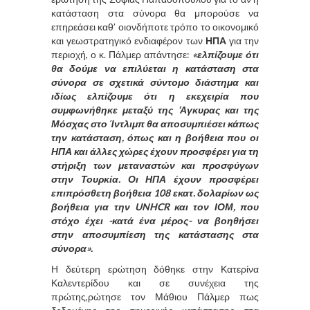
κατάσταση στα σύνορα θα μπορούσε να
επηρεάσει καθ’ οιονδήποτε τρόπο το οικονομικό
και γεωστρατηγικό ενδιαφέρον των
ΗΠΑ
για την
περιοχή, ο κ. Πάλμερ απάντησε:
«ελπίζουμε ότι
θα δούμε να επιλύεται η κατάσταση στα
σύνορα σε σχετικά σύντομο διάστημα και
ιδίως ελπίζουμε ότι η εκεχειρία που
συμφωνήθηκε μεταξύ της ‘Αγκυρας και της
Μόσχας στο Ίντλιμπ θα αποσυμπιέσει κάπως
την κατάσταση, όπως και η βοήθεια που οι
ΗΠΑ και άλλες χώρες έχουν προσφέρει για τη
στήριξη των μεταναστών και προσφύγων
στην Τουρκία. Οι ΗΠΑ έχουν προσφέρει
επιπρόσθετη βοήθεια 108 εκατ. δολαρίων ως
βοήθεια για την UNHCR και τον ΙΟΜ, που
στόχο έχει -κατά ένα μέρος- να βοηθήσει
στην αποσυμπίεση της κατάστασης στα
σύνορα».
Η δεύτερη ερώτηση δόθηκε στην Κατερίνα
Καλεντερίδου και σε συνέχεια της
πρώτης,ρώτησε τον Μάθιου Πάλμερ πως