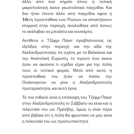
άλλο από ένα σημείο όπου η τοπική
μικροπολιτική έκανε γεωπολιτικά παιχνίδια. Και
δεν ήταν τίποτε άλλο από παιχνίδια αφού η
10
ετη προσπάθεια των Ρώσων να αποκτήσουν
επιρροή στην περιοχή, αναλώθηκε από όσους
το ανέλαβαν σε μπαλέτα και κονσέρτα.
Αντίθετα ο Τζέφρι Πάιατ προβλέποντας τις
εξελίξεις στην περιοχή και την αξία της
Αλεξανδρούπολης σε σχέση με τα Βαλκάνια και
την Ανατολική Ευρώπη, το πρώτο που έκανε
ήταν να ακούσει τι σχέδια είχαν για την πόλη
τους οι τοπικοί φορείς. Μετά από αυτό, η
προσπάθεια του ήταν να πείσει την
Ουάσινγκτον να γίνει η Αλεξανδρούπολη
προτεραιότητα, και αυτό έγινε.
Το πιο πιθανό είναι η επίσκεψη του Τζέφρι Πάιατ
στην Αλεξανδρούπολη το Σάββατο να είναι και η
τελευταία του ως Πρέσβης, όμως η είναι πέρα
από βέβαια ότι η πόλη θα φροντίσει να μην είναι
η τελευταία του ως προσωπικότητα.