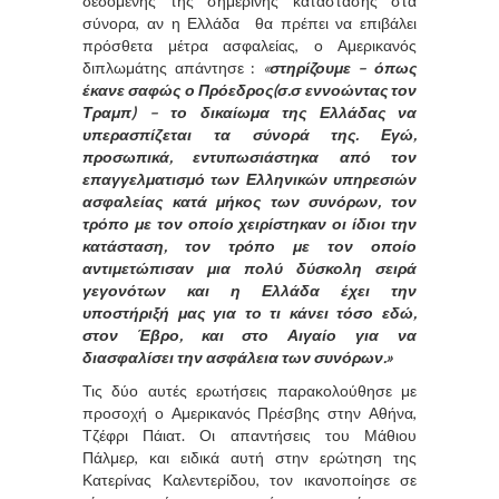
δεδομένης της σημερινής κατάστασης στα
σύνορα, αν η Ελλάδα θα πρέπει να επιβάλει
πρόσθετα μέτρα ασφαλείας, ο Αμερικανός
διπλωμάτης απάντησε :
«
στηρίζουμε – όπως
έκανε σαφώς ο Πρόεδρος(σ.σ εννοώντας τον
Τραμπ) – το δικαίωμα της Ελλάδας να
υπερασπίζεται τα σύνορά της. Εγώ,
προσωπικά, εντυπωσιάστηκα από τον
επαγγελματισμό των Ελληνικών υπηρεσιών
ασφαλείας κατά μήκος των συνόρων, τον
τρόπο με τον οποίο χειρίστηκαν οι ίδιοι την
κατάσταση, τον τρόπο με τον οποίο
αντιμετώπισαν μια πολύ δύσκολη σειρά
γεγονότων και η Ελλάδα έχει την
υποστήριξή μας για το τι κάνει τόσο εδώ,
στον Έβρο, και στο Αιγαίο για να
διασφαλίσει την ασφάλεια των συνόρων.»
Τις δύο αυτές ερωτήσεις παρακολούθησε με
προσοχή ο Αμερικανός Πρέσβης στην Αθήνα,
Τζέφρι Πάιατ. Οι απαντήσεις του Μάθιου
Πάλμερ, και ειδικά αυτή στην ερώτηση της
Κατερίνας Καλεντερίδου, τον ικανοποίησε σε