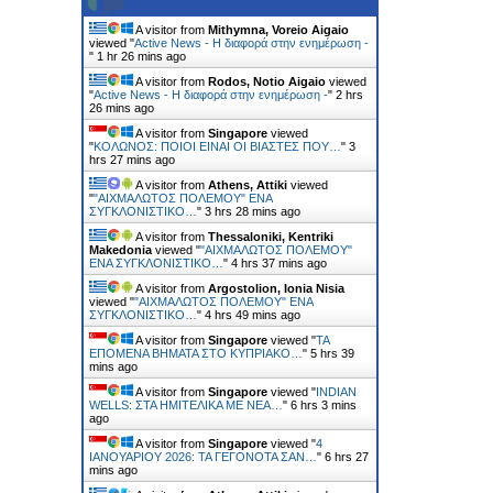
A visitor from
Mithymna, Voreio Aigaio
viewed "
Active News - Η διαφορά στην ενημέρωση -
"
1 hr 26 mins ago
A visitor from
Rodos, Notio Aigaio
viewed
"
Active News - Η διαφορά στην ενημέρωση -
"
2 hrs
26 mins ago
A visitor from
Singapore
viewed
"
ΚΟΛΩΝΟΣ: ΠΟΙΟΙ ΕΙΝΑΙ ΟΙ ΒΙΑΣΤΕΣ ΠΟΥ…
"
3
hrs 27 mins ago
A visitor from
Athens, Attiki
viewed
"
"ΑΙΧΜΑΛΩΤΟΣ ΠΟΛΕΜΟΥ" ΕΝΑ
ΣΥΓΚΛΟΝΙΣΤΙΚΟ…
"
3 hrs 28 mins ago
A visitor from
Thessaloniki, Kentriki
Makedonia
viewed "
"ΑΙΧΜΑΛΩΤΟΣ ΠΟΛΕΜΟΥ"
ΕΝΑ ΣΥΓΚΛΟΝΙΣΤΙΚΟ…
"
4 hrs 37 mins ago
A visitor from
Argostolion, Ionia Nisia
viewed "
"ΑΙΧΜΑΛΩΤΟΣ ΠΟΛΕΜΟΥ" ΕΝΑ
ΣΥΓΚΛΟΝΙΣΤΙΚΟ…
"
4 hrs 49 mins ago
A visitor from
Singapore
viewed "
ΤΑ
ΕΠΟΜΕΝΑ ΒΗΜΑΤΑ ΣΤΟ ΚΥΠΡΙΑΚΟ…
"
5 hrs 39
mins ago
A visitor from
Singapore
viewed "
INDIAN
WELLS: ΣΤΑ ΗΜΙΤΕΛΙΚΑ ΜΕ ΝΕΑ…
"
6 hrs 3 mins
ago
A visitor from
Singapore
viewed "
4
ΙΑΝΟΥΑΡΙΟΥ 2026: ΤΑ ΓΕΓΟΝΟΤΑ ΣΑΝ…
"
6 hrs 27
mins ago