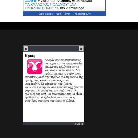
A visitor from
Athens, Attiki
viewed
"
"ΑΙΧΜΑΛΩΤΟΣ ΠΟΛΕΜΟΥ" ΕΝΑ
ΣΥΓΚΛΟΝΙΣΤΙΚΟ…
"
6 hrs 29 mins ago
Get Script
Real Time
Tracking ON
Ζωδια