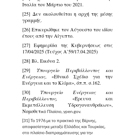
Ιταλία τον Μάρτιο του 2021.
[25]
Δεν ακολουθείται η αρχή της μέσης
γραμμής.
[26]
Επικυρώθηκε τον Αύγουστο του ιδίου
έτους από την Αίγυπτο.
[27]
Εφημερίδα της Κυβερνήσεως στις
17/04/2025 (Τεύχος Α’59/17.04.2025)
[28]
Βλ. Εικόνα 2.
[29]
Υπουργείο Περιβάλλοντος και
Ενέργειας
, «Εθνικό Σχέδιο για την
Ενέργεια και το Κλίμα», όπ.π. σ.162.
[30]
Υπουργείο Ενέργειας και
Περιβάλλοντος,
«Έρευνα και
Εκμετάλλευση Υδρογονανθράκων»,
Νομοθετ
ικό Πλαίσιο
,
ypen.gov.
[31]
Το 1976 με το πρακτικό της Βέρνης,
αποφασίστηκε μεταξύ Ελλάδος και Τουρκίας,
στο πλαίσιο διαπραγμάτευσης για την