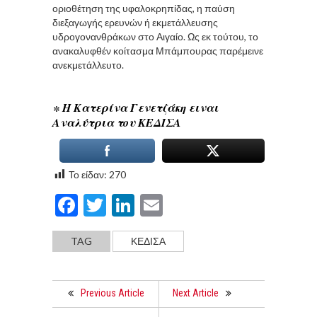
οριοθέτηση της υφαλοκρηπίδας, η παύση
διεξαγωγής ερευνών ή εκμετάλλευσης
υδρογονανθράκων στο Αιγαίο. Ως εκ τούτου, το
ανακαλυφθέν κοίτασμα Μπάμπουρας παρέμεινε
ανεκμετάλλευτο.
∗ Η Κατερίνα Γενετζάκη ειναι
Αναλύτρια του ΚΕΔΙΣΑ
Το είδαν:
270
Facebook
Twitter
LinkedIn
Email
TAG
ΚΕΔΙΣΑ
Previous Article
Next Article