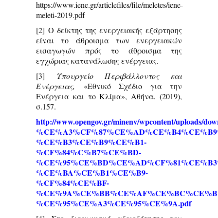
https://www.iene.gr/articlefiles/file/meletes/iene-
meleti-2019.pdf
[2]
Ο δείκτης της ενεργειακής εξάρτησης
είναι το άθροισμα των ενεργειακών
εισαγωγών πρός το άθροισμα της
εγχώριας κατανάλωσης ενέργειας.
[3]
Υπουργείο Περιβάλλοντος και
Ενέργειας,
«Εθνικό Σχέδιο για την
Ενέργεια και το Κλίμα», Αθήνα, (2019),
σ.157.
http://www.opengov.gr/minenv/wpcontent/up
%CE%A3%CF%87%CE%AD%CE%B4%CE%B9
%CE%B3%CE%B9%CE%B1-
%CF%84%C%B7%CE%BD-
%CE%95%CE%BD%CE%AD%CF%81%CE%B3
%CE%BA%CE%B1%CE%B9-
%CF%84%CE%BF-
%CE%9A%CE%BB%CE%AF%CE%BC%CE%B1
%CE%95%CE%A3%CE%95%CE%9A.pdf