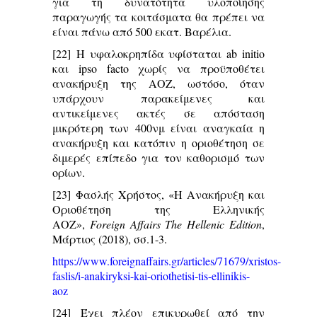
για τη δυνατότητα υλοποίησης
παραγωγής τα κοιτάσματα θα πρέπει να
είναι πάνω από 500 εκατ. Βαρέλια.
[22]
Η υφαλοκρηπίδα υφίσταται ab initio
και ipso facto χωρίς να προϋποθέτει
ανακήρυξη της ΑΟΖ, ωστόσο, όταν
υπάρχουν παρακείμενες και
αντικείμενες ακτές σε απόσταση
μικρότερη των 400νμ είναι αναγκαία η
ανακήρυξη και κατόπιν η οριοθέτηση σε
διμερές επίπεδο για τον καθορισμό των
ορίων.
[23]
Φασλής Χρήστος, «Η Ανακήρυξη και
Οριοθέτηση της Ελληνικής
ΑΟΖ»,
Foreign
Affairs
The
Hellenic
Edition
,
Μάρτιος (2018), σσ.1-3.
https://www.foreignaffairs.gr/articles/71679/xristos-
faslis/i-anakiryksi-kai-oriothetisi-tis-ellinikis-
aoz
[24]
Έχει πλέον επικυρωθεί από την