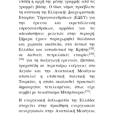
υπόψη η αρχή της μέσης γραμμής από τις
γραμμές βάσης. Ο ίδιος νόμος προέβλεπε
τη σύσταση της Ελληνικής Διαχειριστικής
Εταιρίας Υδρογονανθράκων (ΕΔΕΥ) για
την έρευνα και εκμετάλλευση
υδρογονανθράκων, αρμόδια για τις
αδειοδοτήσεις μελετών στην περιοχή.
Σήμερα έχουν παραχωρηθεί θαλάσσια
και χερσαία οικόπεδα, στα δυτικά της
[28]
Ελλάδος και νοτιοδυτικά της Κρήτης
,
[29]
σε διεθνείς πετρελαϊκές εταιρίες
,
[30]
για τη διεξαγωγή ερευνών. Ωστόσο,
τροχοπέδη σε περεταίρω ενέργειες στο
Αιγαίο και την Ανατολική Μεσόγειο
αποτελεί η επιθετική πολιτική της
Τουρκίας, η οποία ακολουθεί πρακτικές
δημιουργίας τετελεσμένου, όπως είχε
[31]
συμβεί με το κοίτασμα Μπάμπουρας
.
Η ενεργειακή διπλωματία της Ελλάδος
στοχεύει στην προώθηση ενεργειακών
συνεργασιών στην Ανατολική Μεσόγειο,