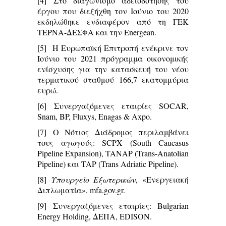
[4]
Στο διαγωνισμό αδειοδότησης του
έργου που διεξήχθη τον Ιούνιο του 2020
εκδηλώθηκε ενδιαφέρον από τη ΓΕΚ
ΤΕΡΝΑ-ΔΕΣΦΑ και την Energean.
[5]
Η Ευρωπαϊκή Επιτροπή ενέκρινε τον
Ιούνιο του 2021 πρόγραμμα οικονομικής
ενίσχυσης για την κατασκευή του νέου
τερματικού σταθμού 166,7 εκατομμύρια
ευρώ.
[6]
Συνεργαζόμενες εταιρίες SOCAR,
Snam, BP, Fluxys, Enagas & Axpo.
[7]
Ο Νότιος Διάδρομος περιλαμβάνει
τους αγωγούς: SCPX (South Caucasus
Pipeline Expansion), TANAP (Trans-Anatolian
Pipeline) και TAP (Trans Adriatic Pipeline).
[8]
Υπουργείο Εξωτερικών
, «Ενεργειακή
Διπλωματία», mfa.gov.gr.
[9]
Συνεργαζόμενες εταιρίες: Bulgarian
Energy Holding, ΔΕΠΑ, EDISON.