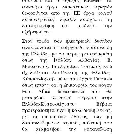
συνδεθεί και ο αγωγός EastMed. Τα
ανωτέρω έργα διακρατικών αγωγών
θεωρούνται από την ΕΕ έργα κοινού
ενδιαφέροντος, εφόσον ενισχύουν τη
διαφοροποίηση και μειώνουν την
εξάρτησή της.
Στον τομέα των ηλεκτρικών δικτύων
ανανεώνεται η υπάρχουσα διασύνδεση
της Ελλάδος με τα περιφερειακά κράτη
όπως της Ιταλίας, Αλβανίας, Β.
Μακεδονίας, Βουλγαρίας, Τουρκίας ενώ
σχεδιάζεται διασύνδεση της Ελλάδος-
Κύπρου-Ισραήλ μέσω του έργου EuroAsia
όπως επίσης και η δημιουργία του έργου
Euro Africa Interconnector που θα
μεταφέρει ηλεκτρική ενέργεια στην
Ελλάδα-Κύπρο-Αίγυπτο. Βέβαια
προτεραιότητα έχει η καλωδιακή ένωση,
με το ηπειρωτικό έδαφος, των μη
διασυνδεδεμένων νησιών, πολιτική που
θα σταματήσει την κατανάλωση