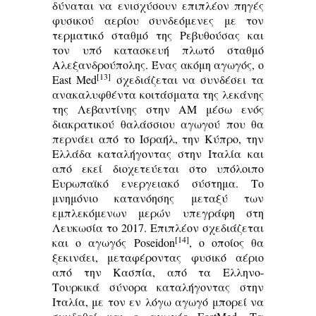
δύναται να ενισχύσουν επιπλέον πηγές
φυσικού αερίου συνδεόμενες με τον
τερματικό σταθμό της Ρεβυθούσας και
τον υπό κατασκευή πλωτό σταθμό
Αλεξανδρούπολης. Ένας ακόμη αγωγός, ο
[13]
East Med
σχεδιάζεται να συνδέσει τα
ανακαλυφθέντα κοιτάσματα της λεκάνης
της Λεβαντίνης στην ΑΜ μέσω ενός
διακρατικού θαλάσσιου αγωγού που θα
περνάει από το Ισραήλ, την Κύπρο, την
Ελλάδα καταλήγοντας στην Ιταλία και
από εκεί διοχετεύεται στο υπόλοιπο
Ευρωπαϊκό ενεργειακό σύστημα. Το
μνημόνιο κατανόησης μεταξύ των
εμπλεκόμενων μερών υπεγράφη στη
Λευκωσία το 2017. Επιπλέον σχεδιάζεται
[14]
και ο αγωγός Poseidon
, ο οποίος θα
ξεκινάει, μεταφέροντας φυσικό αέριο
από την Κασπία, από τα Ελληνο-
Τουρκικά σύνορα καταλήγοντας στην
Ιταλία, με τον εν λόγω αγωγό μπορεί να