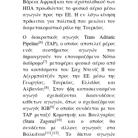
Βόρεια Αφρική και του σχιστολιθικού των
ΗΠΑ προωθώντας το φυσικό αέριο μέσω
αγωγών προς την ΕΕ. Η εν λόγω κίνηση
πρόκειται για πολιτική που μειώνει τον
διαμετακομιστικό ρόλο της Τουρκίας.
Ο διακρατικός αγωγός Trans Adriatic
[6]
Pipeline
(TAP), ο οποίος αποτελεί μέρος
ενός συστήματος αγωγών που
δημιουργούν τον επονομαζόμενο Νότιο
[7]
διάδρομο
μεταφέρει φυσικό αέριο από
τα κοιτάσματα του Σαχ Ντενίζ ΙΙ του
Αζερμπαϊτζάν προς την ΕΕ μέσω της
Γεωργίας, Τουρκίας, Ελλάδος και
[8]
Αλβανίας
. Στον ήδη κατασκευασμένο
αγωγό σχεδιάζονται διασυνδέσεις
κάθετων αγωγών, όπως ο σχεδιαζόμενος
[9]
αγωγός IGB
ο οποίος συνδέεται με τον
TAP μεταξύ Κομοτηνής και Βουλγαρίας
[10]
(Stara Zagora)
και ο οποίος θα
συνδέεται με άλλους αγωγούς στα
[11]
[12]
Βαλκάνια
,
. Το δίκτυο αγωγών