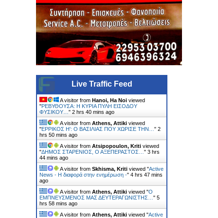
Live Traffic Feed
A visitor from
Hanoi, Ha Noi
viewed
"
ΡΕΒΥΘΟΥΣΑ: H ΚΥΡΙΑ ΠΥΛΗ ΕΙΣΟΔΟΥ
ΦΥΣΙΚΟΥ…
"
2 hrs 40 mins ago
A visitor from
Athens, Attiki
viewed
"
ΕΡΡΙΚΟΣ H': Ο ΒΑΣΙΛΙΑΣ ΠΟΥ ΧΩΡΙΣΕ ΤΗΝ…
"
2
hrs 50 mins ago
A visitor from
Atsipopoulon, Kriti
viewed
"
ΔΗΜΟΣ ΣΤΑΡΕΝΙΟΣ, Ο ΑΞΕΠΕΡΑΣΤΟΣ…
"
3 hrs
44 mins ago
A visitor from
Skhisma, Kriti
viewed "
Active
News - Η διαφορά στην ενημέρωση -
"
4 hrs 47 mins
ago
A visitor from
Athens, Attiki
viewed "
Ο
ΕΜΠΝΕΥΣΜΕΝΟΣ ΜΑΣ ΔΕΥΤΕΡΑΓΩΝΙΣΤΗΣ…
"
5
hrs 58 mins ago
A visitor from
Athens, Attiki
viewed "
Active