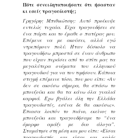
Πότε συνειδητοποιήσατε ότι ήσασταν
κι εσείς τραγουδιστής;
Γρηγόρης Μπιθικώτσης: Αυτό προέκυψε
εντελώς τυχαία. Είχα τραγουδήσει σε
ένα πάρτι και το έμαθε ο πατέρας μου.
Επέμενε να με ακούσει, αλλά εγώ
ντρεπόμουν πολύ. Ήταν δύσκολο να
τραγουδήσω μπροστά σε έναν άνθρωπο
που είχαν περάσει από το σπίτι μας τα
μεγαλύτερα ονόματα του ελληνικού
τραγουδιού για να τον τιμήσουν. Κάποια
στιγμή επέμεινε τόσο, που μου είπε: «Αν
δεν σε ακούσω σήμερα, θα σπάσω το
μπουζούκι και θα τα κάνω όλα γυαλιά
καρφιά. Έχω βγάλει όλη την Ελλάδα
τραγουδιστές, εσένα δε θα ακούσω;».
Έπιασα λοιπόν το πιάνο, εκείνος το
μπουζούκι και τραγουδήσαμε το “ένα
όμορφο αμάξι με δυο άλογα”.
Σταμάτησε στη μέση και μου είπε: «Είσαι
τραγουδιστής, και είσαι και καλός