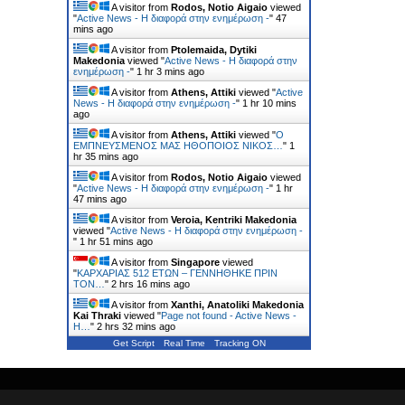
A visitor from
Rodos, Notio Aigaio
viewed
"
Active News - Η διαφορά στην ενημέρωση -
"
47
mins ago
A visitor from
Ptolemaida, Dytiki
Makedonia
viewed "
Active News - Η διαφορά στην
ενημέρωση -
"
1 hr 3 mins ago
A visitor from
Athens, Attiki
viewed "
Active
News - Η διαφορά στην ενημέρωση -
"
1 hr 10 mins
ago
A visitor from
Athens, Attiki
viewed "
Ο
ΕΜΠΝΕΥΣΜΕΝΟΣ ΜΑΣ ΗΘΟΠΟΙΟΣ ΝΙΚΟΣ…
"
1
hr 35 mins ago
A visitor from
Rodos, Notio Aigaio
viewed
"
Active News - Η διαφορά στην ενημέρωση -
"
1 hr
47 mins ago
A visitor from
Veroia, Kentriki Makedonia
viewed "
Active News - Η διαφορά στην ενημέρωση -
"
1 hr 51 mins ago
A visitor from
Singapore
viewed
"
ΚΑΡΧΑΡΙΑΣ 512 ΕΤΩΝ – ΓΕΝΝΗΘΗΚΕ ΠΡΙΝ
ΤΟΝ…
"
2 hrs 16 mins ago
A visitor from
Xanthi, Anatoliki Makedonia
Kai Thraki
viewed "
Page not found - Active News -
Η…
"
2 hrs 32 mins ago
Get Script
Real Time
Tracking ON