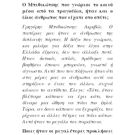
Ο Μπιθικώτσης που γνώρισε το κοινό
μέσα από τα τραγούδια, ήταν και ο
ίδιος άνθρωπος που είχατε στο σπίτι;
Γρηγόρης Μπιθικώτσης: Ακριβώς. Ο
πατέρας μου ήταν ο άνθρωπος της
διπλανής πόρτας. Η δόξα που γνώρισε,
και μιλάμε για δόξα που λίγοι στην
Ελλάδα έζησαν, δεν τον άλλαξε ποτέ.
Ήταν δοτικός, απλός, πρόθυμος να
βοηθήσει όποιον μπορούσε, γνωστό ή
άγνωστο. Αυτό που τον πλήγωνε ήταν ότι
στις μέρες μας οι άνθρωποι αντί να
στηρίζουν ο ένας τον άλλον, συχνά
κάνουν το αντίθετο. Έλεγε: «Τότε, όταν
βλέπαμε κάποιον να έχει κάτι, του
δίναμε μια ώθηση να πάει πιο ψηλά.
Τώρα, αν δουν κάποιον να ξεχωρίζει, του
ρίχνουν κι άλλες πέτρες να πάει κάτω».
Αυτό ήταν το μεγάλο του παράπονο.
Ποιες ήταν οι μεγαλύτερες προκλήσεις