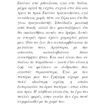
Εκείνος στο μπουζούκι, εγώ στο πιάνο,
μέχρι αργά τη νύχτα, συχνά στις δύο και
τρεις το πρωί. Εκείνος τραγουδούσε, εγώ
συνόδευα, χωρίς τότε να ξέρω καν ότι θα
γίνω τραγουδιστής. Σπούδαζα μουσική
από παιδί, αλλά δεν φανταζόμουν ότι
θα ακολουθήσω αυτόν τον δρόμο. Αυτές
οι στιγμές όμως έχουν χαραχτεί μέσα
μου. Όσο τις ζεις δεν αντιλαμβάνεσαι το
μεγαλείο τους. Αργότερα, με την
απουσία, καταλαβαίνεις πόσο
ανεκτίμητες ήταν. Και εκεί είναι που σε
πιάνει το παράπονο – γιατί έτσι είναι η
ζωή, να φεύγουν οι άνθρωποι που
αγαπάς περισσότερο. Εγώ με τον
πατέρα μου τον Γρηγόρη είχαμε μια
πολύ ιδιαίτερη σχέση, η οποία
ξεπερνούσε τα όρια πατέρα – όπως είπα
και πριν. Η αλήθεια είναι ότι, το έχω πει
πολλές φορές, στην ουσία δεν έχω ποτέ
συμφιλιωθεί με το χαμό του.