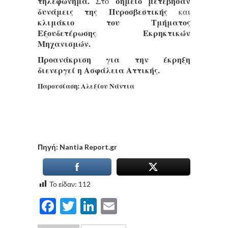
τηλεφώνημα.
σημείο μετέβησαν
Στο
δυνάμεις της Πυροσβεστικής
και
κλιμάκιο του Τμήματος
Εξουδετέρωσης Εκρηκτικών
Μηχανισμών.
Προανάκριση για την έκρηξη
διενεργεί η Ασφάλεια Αττικής.
Παρουσίαση: Αλεξίου Νάντια
Πηγή: Nantia Report.gr
Το είδαν:
112
Facebook
Twitter
LinkedIn
Email