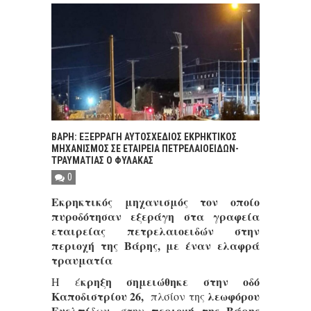
ΒAΡΗ: ΕΞΕΡΡAΓΗ ΑΥΤΟΣΧEΔΙΟΣ ΕΚΡΗΚΤΙΚOΣ
ΜΗΧΑΝΙΣΜOΣ ΣΕ ΕΤΑΙΡΕIΑ ΠΕΤΡΕΛΑΙΟΕΙΔΩΝ-
ΤΡΑΥΜΑΤΙΑΣ Ο ΦΥΛΑΚΑΣ
0
Εκρηκτικός μηχανισμός τον οποίο
πυροδότησαν εξεράγη στα γραφεία
εταιρείας πετρελαιοειδών στην
περιοχή της Βάρης, με έναν ελαφρά
τραυματία
κρηξη σημειώθηκε στην οδό
Η έ
Καποδιστρίου 26,
λεωφόρου
πλσίον της
Ευελπίδων-
περιοχή της Βάρης
στην