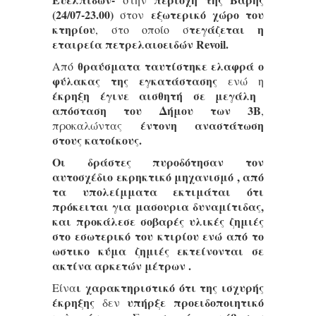
(24/07-23.00)
εξωτερικό χώρο του
στον
κτηρίου
τεγάζεται η
, στο οποίο σ
εταιρεία πετρελαιοειδών Revoil.
θραύσματα ταυτίστηκε ελαφρά ο
Από
φύλακας της εγκατάστασης
ενώ η
έκρηξη έγινε αισθητή σε μεγάλη
απόσταση του Δήμου των 3Β
,
έντονη αναστάτωση
προκαλώντας
στους κατοίκους.
Οι δράστες πυροδότησαν τον
αυτοσχέδιο εκρηκτικό μηχανισμό , από
τα υπολείμματα εκτιμάται ότι
πρόκειται για μασουρια δυναμίτιδας,
και προκάλεσε σοβαρές υλικές ζημιές
στο εσωτερικό του κτιρίου ενώ από το
ωστικο κύμα ζημιές εκτείνονται σε
ακτίνα αρκετών μέτρων .
ι χαρακτηριστικό ότι της ισχυρής
Είνα
έκρηξης
υπήρξε προειδοποιητικό
δεν