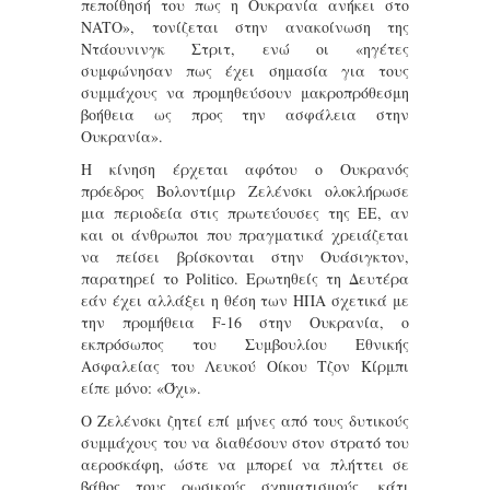
πεποίθησή του πως η Ουκρανία ανήκει στο
NATO», τονίζεται στην ανακοίνωση της
Ντάουνινγκ Στριτ, ενώ οι «ηγέτες
συμφώνησαν πως έχει σημασία για τους
συμμάχους να προμηθεύσουν μακροπρόθεσμη
βοήθεια ως προς την ασφάλεια στην
Ουκρανία».
Η κίνηση έρχεται αφότου ο Ουκρανός
πρόεδρος Βολοντίμιρ Ζελένσκι ολοκλήρωσε
μια περιοδεία στις πρωτεύουσες της ΕΕ, αν
και οι άνθρωποι που πραγματικά χρειάζεται
να πείσει βρίσκονται στην Ουάσιγκτον,
παρατηρεί το Politico. Ερωτηθείς τη Δευτέρα
εάν έχει αλλάξει η θέση των ΗΠΑ σχετικά με
την προμήθεια F-16 στην Ουκρανία, ο
εκπρόσωπος του Συμβουλίου Εθνικής
Ασφαλείας του Λευκού Οίκου Τζον Κίρμπι
είπε μόνο: «Όχι».
Ο Ζελένσκι ζητεί επί μήνες από τους δυτικούς
συμμάχους του να διαθέσουν στον στρατό του
αεροσκάφη, ώστε να μπορεί να πλήττει σε
βάθος τους ρωσικούς σχηματισμούς, κάτι