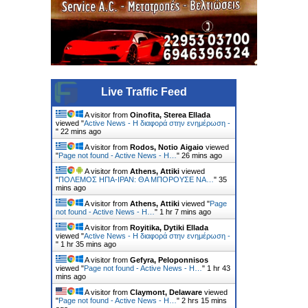
Live Traffic Feed
A visitor from
Oinofita, Sterea Ellada
viewed "
Active News - Η διαφορά στην ενημέρωση -
"
22 mins ago
A visitor from
Rodos, Notio Aigaio
viewed
"
Page not found - Active News - Η…
"
26 mins ago
A visitor from
Athens, Attiki
viewed
"
ΠΟΛΕΜΟΣ ΗΠΑ-ΙΡΑΝ: ΘΑ ΜΠΟΡΟΥΣΕ ΝΑ…
"
35
mins ago
A visitor from
Athens, Attiki
viewed "
Page
not found - Active News - Η…
"
1 hr 7 mins ago
A visitor from
Royitika, Dytiki Ellada
viewed "
Active News - Η διαφορά στην ενημέρωση -
"
1 hr 35 mins ago
A visitor from
Gefyra, Peloponnisos
viewed "
Page not found - Active News - Η…
"
1 hr 43
mins ago
A visitor from
Claymont, Delaware
viewed
"
Page not found - Active News - Η…
"
2 hrs 15 mins