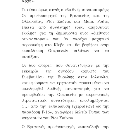
αρχή».
Τι είναι όμως αυτός ο «διεθνής συνασπισμός»;
Οι πρωθυπουργοί της Βρετανίας και της
Ολλανδίας, Ρίσι Σούνακ και Μαρκ Ρούτε,
έπειτα από συνάντησή τους, απηύθυναν
έκκληση για τη δημιουργία ενός «διεθνούς
συνασπισμού» που θα παρέχει μαχητικά
αεροσκάφη στο Κίεβο και θα βοηθήσει στην
εκπαίδευση Ουκρανών πιλότων να τα
πετάξουν.
Οι δυο άνδρες, που συναντήθηκαν με την
ευκαιρία της συνόδου κορυφής του
Συμβουλίου της Ευρώπης στην Ισλανδία,
«συμφώνησαν να εργαστούν προκειμένου να
οικοδομηθεί διεθνής συνασπισμός για να
προμηθεύσει την Ουκρανία με αεροπορικές
στρατιωτικές δυνατότητες, υποστηρίζοντας
(…) από την εκπαίδευση (χειριστών) ως την
παράδοση F-16», αναφέρει δελτίο Τύπου των
υπηρεσιών του Ρίσι Σούνακ.
Ο Βρετανός πρωθυπουργός «επανέλαβε την