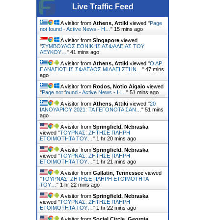
Live Traffic Feed
A visitor from
Athens, Attiki
viewed "
Page
not found - Active News - Η…
"
15 mins ago
A visitor from
Singapore
viewed
"
ΣΥΜΒΟΥΛΟΣ ΕΘΝΙΚHΣ ΑΣΦAΛΕΙΑΣ ΤΟΥ
ΛΕΥΚΟY…
"
41 mins ago
A visitor from
Athens, Attiki
viewed "
Ο ΔΡ.
ΠΑΝΑΓΙΩΤΗΣ ΣΦΑΕΛΟΣ ΜΙΛΑΕΙ ΣΤΗΝ…
"
47 mins
ago
A visitor from
Rodos, Notio Aigaio
viewed
"
Page not found - Active News - Η…
"
51 mins ago
A visitor from
Athens, Attiki
viewed "
20
ΙΑΝΟΥΑΡΙΟΥ 2021: ΤΑ ΓΕΓΟΝΟΤΑ ΣΑΝ…
"
51 mins
ago
A visitor from
Springfield, Nebraska
viewed "
ΤΟΥΡΝΑΣ: ΖΗΤΗΣΕ ΠΛΗΡΗ
ΕΤΟΙΜΟΤΗΤΑ ΤΟΥ…
"
1 hr 20 mins ago
A visitor from
Springfield, Nebraska
viewed "
ΤΟΥΡΝΑΣ: ΖΗΤΗΣΕ ΠΛΗΡΗ
ΕΤΟΙΜΟΤΗΤΑ ΤΟΥ…
"
1 hr 21 mins ago
A visitor from
Gallatin, Tennessee
viewed
"
ΤΟΥΡΝΑΣ: ΖΗΤΗΣΕ ΠΛΗΡΗ ΕΤΟΙΜΟΤΗΤΑ
ΤΟΥ…
"
1 hr 22 mins ago
A visitor from
Springfield, Nebraska
viewed "
ΤΟΥΡΝΑΣ: ΖΗΤΗΣΕ ΠΛΗΡΗ
ΕΤΟΙΜΟΤΗΤΑ ΤΟΥ…
"
1 hr 22 mins ago
A visitor from
Social Circle, Georgia