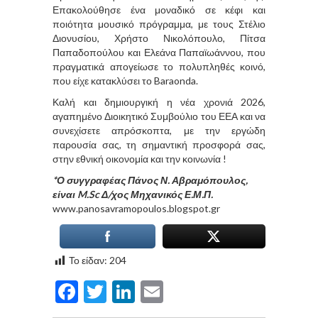
Επακολούθησε ένα μοναδικό σε κέφι και
ποιότητα μουσικό πρόγραμμα, με τους Στέλιο
Διονυσίου, Χρήστο Νικολόπουλο, Πίτσα
Παπαδοπούλου και Ελεάνα Παπαϊωάννου, που
πραγματικά απογείωσε το πολυπληθές κοινό,
που είχε κατακλύσει το Baraonda.
Καλή και δημιουργική η νέα χρονιά 2026,
αγαπημένο Διοικητικό Συμβούλιο του ΕΕΑ και να
συνεχίσετε απρόσκοπτα, με την εργώδη
παρουσία σας, τη σημαντική προσφορά σας,
στην εθνική οικονομία και την κοινωνία !
*Ο συγγραφέας Πάνος Ν. Αβραμόπουλος,
είναι M.Sc Δ/χος Μηχανικός Ε.Μ.Π.
www.panosavramopoulos.blogspot.gr
Το είδαν:
204
Facebook
Twitter
LinkedIn
Email