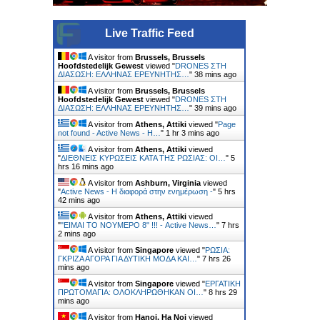
Live Traffic Feed
A visitor from
Brussels, Brussels
Hoofdstedelijk Gewest
viewed "
DRONES ΣΤΗ
ΔΙΑΣΩΣΗ: ΕΛΛΗΝΑΣ ΕΡΕΥΝΗΤΗΣ…
"
39 mins ago
A visitor from
Brussels, Brussels
Hoofdstedelijk Gewest
viewed "
DRONES ΣΤΗ
ΔΙΑΣΩΣΗ: ΕΛΛΗΝΑΣ ΕΡΕΥΝΗΤΗΣ…
"
39 mins ago
A visitor from
Athens, Attiki
viewed "
Page
not found - Active News - Η…
"
1 hr 3 mins ago
A visitor from
Athens, Attiki
viewed
"
ΔΙΕΘΝΕΙΣ ΚΥΡΩΣΕΙΣ ΚΑΤΑ ΤΗΣ ΡΩΣΙΑΣ: ΟΙ…
"
5
hrs 16 mins ago
A visitor from
Ashburn, Virginia
viewed
"
Active News - Η διαφορά στην ενημέρωση -
"
5 hrs
42 mins ago
A visitor from
Athens, Attiki
viewed
"
"ΕΙΜΑΙ ΤΟ ΝΟΥΜΕΡΟ 8" !!! - Active News…
"
7 hrs
2 mins ago
A visitor from
Singapore
viewed "
ΡΩΣΙΑ:
ΓΚΡΙΖΑ ΑΓΟΡΑ ΓΙΑ ΔΥΤΙΚΗ ΜΟΔΑ ΚΑΙ…
"
7 hrs 26
mins ago
A visitor from
Singapore
viewed "
ΕΡΓΑΤΙΚΗ
ΠΡΩΤΟΜΑΓΙΑ: ΟΛΟΚΛΗΡΩΘΗΚΑΝ ΟΙ…
"
8 hrs 29
mins ago
A visitor from
Hanoi, Ha Noi
viewed