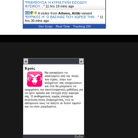
"
ΡΕΒΥΘΟΥΣΑ: H ΚΥΡΙΑ ΠΥΛΗ ΕΙΣΟΔΟΥ
ΦΥΣΙΚΟΥ…
"
11 hrs 19 mins ago
A visitor from
Athens, Attiki
viewed
"
ΕΡΡΙΚΟΣ H': Ο ΒΑΣΙΛΙΑΣ ΠΟΥ ΧΩΡΙΣΕ ΤΗΝ…
"
11
hrs 30 mins ago
Get Script
Real Time
Tracking ON
Ζωδια