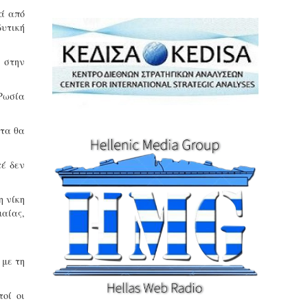
τά από
δυτική
 στην
Ρωσία
ατα θα
τέ δεν
η νίκη
αίας,
 με τη
οί οι