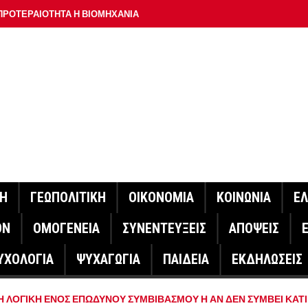
ΠΡΟΤΕΡΑΙΟΤΗΤΑ Η ΒΙΟΜΗΧΑΝΙΑ
ΟΝ ΣΠΟΥΔΑΙΟΤΕΡΟ ΕΡΜΗΝΕΥΤΗ ΛΑΚΗ ΧΑΛΚΙΑ –
ΑΦΕΙΟ ΑΘΗΝΩΝ
ΟΙΓΕΙ Η ΠΛΑΤΦΟΡΜΑ
ΓΟΝΟΤΑ ΣΑΝ ΣΗΜΕΡΑ
ΑΚΟΙΝΩΣΕ Ο ΜΗΤΣΟΤΑΚΗΣ ΓΙΑ ΤΟΥΣ ΠΥΡΟΠΛΗΚΤΟΥΣ
ΙΣ ΠΥΡΟΠΛΗΚΤΕΣ ΠΕΡΙΟΧΕΣ ΤΗΣ ΔΥΤΙΚΗΣ ΑΤΤΙΚΗΣ – ΣΤΟ
ΝΗ
ΓΕΩΠΟΛΙΤΙΚΗ
ΟΙΚΟΝΟΜΙΑ
ΚΟΙΝΩΝΙΑ
Ε
ΕΛΟΣ ΤΟΥΡΝΑΣ
ΟΝ
ΟΜΟΓΕΝΕΙΑ
ΣΥΝΕΝΤΕΥΞΕΙΣ
ΑΠΟΨΕΙΣ
ΗΝΑΣ ΕΡΕΥΝΗΤΗΣ ΣΤΗ ΔΑΝΙΑ ΣΧΕΔΙΑΖΕΙ DRONE ΓΙΑ ΤΗ
ΥΧΟΛΟΓΙΑ
ΨΥΧΑΓΩΓΙΑ
ΠΑΙΔΕΙΑ
ΕΚΔΗΛΩΣΕΙΣ
ΓΟΝΟΤΑ ΣΑΝ ΣΗΜΕΡΑ
Η ΛΟΓΙΚΗ ΕΝΟΣ ΕΠΩΔΥΝΟΥ ΣΥΜΒΙΒΑΣΜΟΥ Η ΑΝ ΔΕΝ ΣΥΜΒΕΙ ΚΑΤΙ