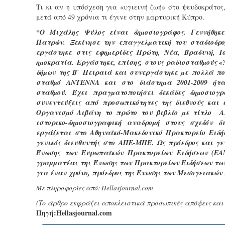
Τι κι αν η υπόσχεση για «υγιεινή ζωή» στο ψευδοκράτος
μετά από 49 χρόνια τι έγινε στην μαρτυρική Κύπρο.
*Ο Μιχάλης Ψύλος είναι δηµοσιογράφος. Γεννήθη
Πατρών. Ξεκίνησε την επαγγελµατική του σταδιοδρο
εργάστηκε στις εφηµερίδες Πρώτη, Νέα, Βραδυνή, Ι
ηµοκρατία. Εργάστηκε, επίσης, στους ραδιοσταθµούς «?
δήµων της Β΄ Πειραιά και συνεργάστηκε µε πολλά πολ
σταθµό ΑΝΤΕΝΝΑ και στο διάστηµα 2001-2009 ήτα
σταθµού. Έχει πραγµατοποιήσει δεκάδες δηµοσιογ
συνεντεύξεις από προσωπικότητες της διεθνούς και 
Οργανισµό Λιβάνη το πρώτο του βιβλίο µε τίτλο 
ιστορικο-δηµοσιογραφική αναδροµή στους σχεδόν 
εργάζεται στο Αθηναϊκό-Μακεδονικό Πρακτορείο Ειδήσ
γενικός διευθυντής στο ΑΠΕ-ΜΠΕ. Ως πρόεδρος και γε
Ένωσης των Ευρωπαϊκών Πρακτορείων Ειδήσεων (ΕΑΝΑ
γραµµατέας της Ένωσης των Πρακτορείων Ειδήσεων των 
για έναν χρόνο, πρόεδρος της Ένωσης των Μεσογειακών
Με πληροφορίες από:
Hellasjournal.com
(To άρθρο εκφράζει αποκλειστικά προσωπικές απόψεις και 
Πηγή:Hellasjournal.com