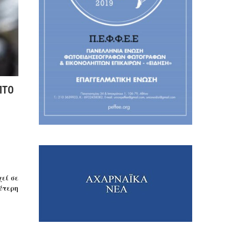
ΠΤΟ
εί σε
ύτερη