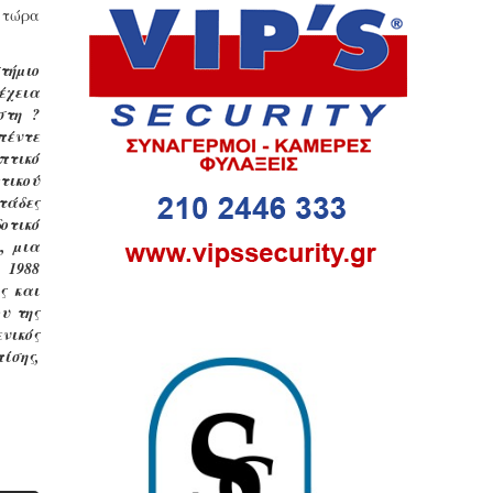
ι τώρα
τήµιο
έχεια
στη ?
 πέντε
πτικό
τικού
τάδες
οτικό
, µια
 1988
ς και
υ της
νικός
ίσης,