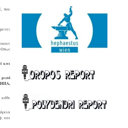
, που
μενες
οιους
. Οπως
ά και
 μισό
 ΗΠΑ,
η κάθε
όρεια
ής και