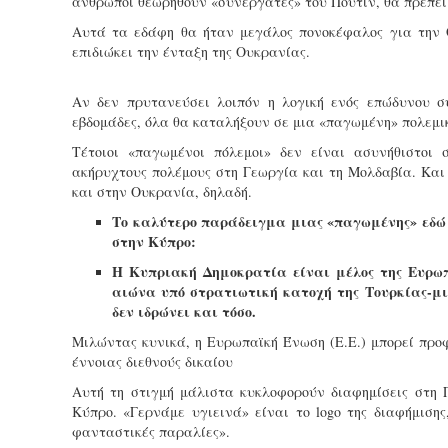
άνθρωποι θεωρηθούν «συνεργάτες» του Πούτιν, θα πρέπει 
Αυτά τα εδάφη θα ήταν μεγάλος πονοκέφαλος για την Ο
επιδιώκει την ένταξη της Ουκρανίας.
Αν δεν πρυτανεύσει λοιπόν η λογική ενός επώδυνου σ
εβδομάδες, όλα θα καταλήξουν σε μια «παγωμένη» πολεμι
Τέτοιοι «παγωμένοι πόλεμοι» δεν είναι ασυνήθιστοι 
ακήρυχτους πολέμους στη Γεωργία και τη Μολδαβία. Και
και στην Ουκρανία, δηλαδή.
Το καλύτερο παράδειγμα μιας «παγωμένης» εδώ κ
στην Κύπρο:
Η Κυπριακή Δημοκρατία είναι μέλος της Ευρωπ
αιώνα υπό στρατιωτική κατοχή της Τουρκίας-μι
δεν ιδρώνει και τόσο.
Μιλώντας κυνικά, η Ευρωπαϊκή Ένωση (Ε.Ε.) μπορεί προ
έννοιας διεθνούς δικαίου
Αυτή τη στιγμή μάλιστα κυκλοφορούν διαφημίσεις στη
Κύπρο. «Γερνάμε υγιεινά» είναι το logo της διαφήμιση
φανταστικές παραλίες».