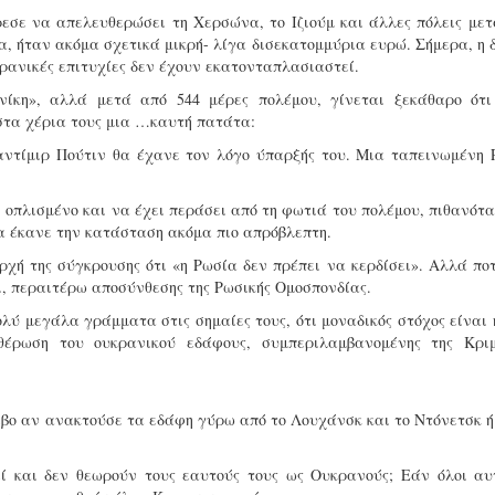
εσε να απελευθερώσει τη Χερσώνα, το Ιζιούμ και άλλες πόλεις με
α, ήταν ακόμα σχετικά μικρή- λίγα δισεκατομμύρια ευρώ. Σήμερα, η 
κρανικές επιτυχίες δεν έχουν εκατονταπλασιαστεί.
νίκη», αλλά μετά από 544 μέρες πολέμου, γίνεται ξεκάθαρο ότι
στα χέρια τους μια …καυτή πατάτα:
αντίμιρ Πούτιν θα έχανε τον λόγο ύπαρξής του. Μια ταπεινωμένη 
 οπλισμένο και να έχει περάσει από τη φωτιά του πολέμου, πιθανότ
θα έκανε την κατάσταση ακόμα πιο απρόβλεπτη.
ρχή της σύγκρουσης ότι «η Ρωσία δεν πρέπει να κερδίσει». Αλλά πο
χι, περαιτέρω αποσύνθεσης της Ρωσικής Ομοσπονδίας.
λύ μεγάλα γράμματα στις σημαίες τους, ότι μοναδικός στόχος είναι 
θέρωση του ουκρανικού εδάφους, συμπεριλαμβανομένης της Κριμ
ίεβο αν ανακτούσε τα εδάφη γύρω από το Λουχάνσκ και το Ντόνετσκ ή
ί και δεν θεωρούν τους εαυτούς τους ως Ουκρανούς; Εάν όλοι αυτ