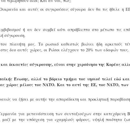
να τιμωρηθούν όλοι; Και αν ναι, πώς;
υκρανία και αυτές οι συγκρούσεις σίγουρα δεν θα τις ήθελε η ΕΕ
υμβιβασμού ή αν δεν συμβεί κάτι απρόβλεπτο στο μέτωπο τις επό
κή σύγκρουση.
στον πλανήτη μας. Το ρωσικό καθεστώς βιώνει ήδη αρκετούς τέτ
 στις δυο αυτές χώρες, οι Ρώσοι ελέγχουν το 20% των εδαφών τους
αι δεκαετίες σύγκρουσης, είναι στην χερσόνησο της Κορέας αλλ
αϊκής Ένωσης, αλλά το βόρειο τμήμα του νησιού τελεί εδώ και
ας χώρας μέλους του ΝΑΤΟ. Και το αυτί της ΕΕ, του ΝΑΤΟ, των
φανώς να ζήσει με αυτήν την απαράδεκτη και προκλητική παραβίασ
 Γερμανία για μετανάστευση των συνταξιούχων στην κατεχόμενη Β
ς, μαζί με την υπόσχεση για «χαμηλούς φόρους, υψηλή ποιότητα ζω