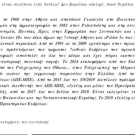
, είναι συνέπεια ενός Αττίλα! Δεν βαριέσαι αδελφέ, ποιος θυμάτα
κε το 1960 στην Αθήνα και σπούδασε Γεωλογία στο Πανεπισ
µία στη δηµοσιογραφία το 1982 στον Ριζοσπάστη και στη συν
σοτιµία, Ποντίκι, Πριν, στην Εφηµερίδα των Συντακτών και 
ίαυλος 10» των δέκα δήµων της ?υτικής Αθήνας και «Ράδιο 5» των
ιτικά περιοδικά. Από το 1991 ως το 2009 εργάστηκε στον τηλεο
ν προϊστάµενος του τµήµατος ?ιεθνών Ειδήσεων του τηλεοπ
ραφικές αποστολές σε όλο τον κόσµο και έχει πάρει εκατον
εσωτερικής πολιτικής σκηνής. Το 2014 κυκλοφόρησε από τον Εκδ
Από τον Ράιχενµπαχ του Όθωνα… στον Ράιχενµπαχ της Μέρκελ
δύο αιώνες της γερµανικής παρουσίας στην Ελλάδα. Από το
εων (ΑΠΕ-ΜΠΕ). Από το 2015 έως τις 3/9/2019 διετέλεσε πρόεδρο
νικός διευθυντής του ΑΠΕ-ΜΠΕ, εξελέγη και µέλος του Προεδρείο
), από το 2017 έως τον Ιούλιο του 2019. Είναι εκλεγµένος γε
Βαλκανίων και της Νοτιοανατολικής Ευρώπης. Το 2018 εξελέγη επ
 Πρακτορείων Ειδήσεων.
εκτιμήσεις του συντάκτη)