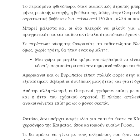
Το περασμένο φθινόπωρο, όταν ουκρανικός στρατός μπόρ
μήνες ρωσικής κατοχής, η βοήθεια της Δύσης στην Ουκρανί
στρατιωτική βοήθεια είναι πάνω από 150 δισ., αλλά οι ου
Μπορεί μάλιστα και οι δύο πλευρές να μιλούν για «
πραγματικότητα και τα δυο αντίπαλα στρατόπεδα έχουν 
Σε περίπτωση νίκης της Ουκρανίας, το καθεστώς του Βλ
όμως, χωρίς ηγέτη, θα ήταν ένας εφιάλτης.
Μια χώρα με μεγάλο τμήμα του πληθυσμού να είναι
κόστιζε περισσότερο από τον σημερινό πόλεμο και 
Αμερικανοί και οι Ευρωπαίοι είπαν πολλές φορές στην α
εξετάστηκαν σοβαρά οι συνέπειες μιας ήττας και γιατί ό
Από την άλλη πλευρά, οι Ουκρανοί, γράφουν επίσης με πο
και η ήττα του εχθρικού στρατού. Η πλήρης απελευ
ανακοινώνεται επίσημα ως ο μόνος σκοπός.
Ωστόσο, δεν υπάρχει σαφής ιδέα για το τι θα έκανε το Κ
χερσόνησο της Κριμαίας, όπου κατοικούν κυρίως Ρώσοι.
Τι θα πρέπει να γίνει με τους ανθρώπους που ζουν εκε