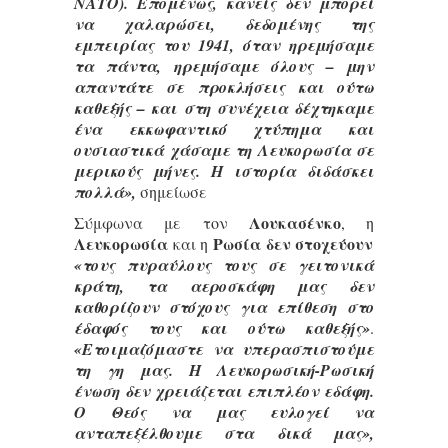
ΝΑΤΟ). Επομένως, κανείς δεν μπορεί
να χαλαρώσει, δεδομένης της
εμπειρίας του 1941, όταν ηρεμήσαμε
τα πάντα, ηρεμήσαμε όλους – μην
απαντάτε σε προκλήσεις και ούτω
καθεξής – και στη συνέχεια δέχτηκαμε
ένα εκκωφαντικό χτύπημα και
ουσιαστικά χάσαμε τη Λευκορωσία σε
μερικούς μήνες. Η ιστορία διδάσκει
πολλά»,
σημείωσε
Λουκασένκο
Σύμφωνα με τον
, η
Λευκορωσία
Ρωσία δεν στοχεύουν
και η
«τους πυραύλους τους σε γειτονικά
κράτη, τα αεροσκάφη μας δεν
καθορίζουν στόχους για επίθεση στο
έδαφός τους και ούτω καθεξής»
.
«Ετοιμαζόμαστε να υπερασπιστούμε
τη γη μας. Η Λευκορωσική-Ρωσική
ένωση δεν χρειάζεται επιπλέον εδάφη.
Ο Θεός να μας ευλογεί να
ανταπεξέλθουμε στα δικά μας»,