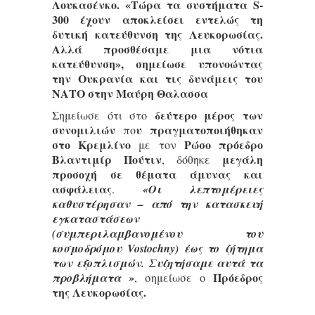
Λουκασένκο. «Τώρα τα συστήματα S-
300 έχουν αποκλείσει εντελώς τη
δυτική κατεύθυνση της Λευκορωσίας.
Αλλά προσθέσαμε μια νότια
κατεύθυνση», σημείωσε υπονοώντας
την Ουκρανία και τις δυνάμεις του
ΝΑΤΟ στην Μαύρη Θαλασσα
δεύτερο μέρος των
Σημείωσε ότι στο
συνομιλιών
υ πραγματοποιήθηκαν
πο
στο Κρεμλίνο
Ρώσο πρόεδρο
με τον
Βλαντιμίρ Πούτιν
μεγάλη
, δόθηκε
προσοχή σε θέματα άμυνας και
ασφάλειας
.
«Οι λεπτομέρειες
καθυστέρησαν – από την κατασκευή
εγκαταστάσεων
(συμπεριλαμβανομένου του
κοσμοδρόμου Vostochny) έως το ζήτημα
των εξοπλισμών. Συζητήσαμε αυτά τα
Πρόεδρος
προβλήματα »
, σημείωσε ο
της Λευκορωσίας.