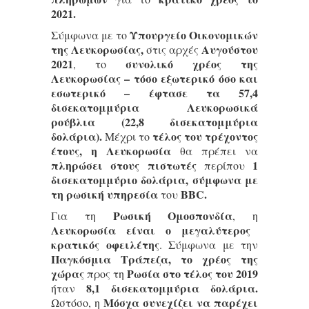
2021.
Υπουργείο Οικονομικών
Σύμφωνα με το
της Λευκορωσίας,
Αυγούστου
στις αρχές
2021
συνολικό χρέος της
, το
Λευκορωσίας – τόσο εξωτερικό όσο και
εσωτερικό – έφτασε τα 57,4
δισεκατομμύρια Λευκορωσικά
ρούβλια (22,8 δισεκατομμύρια
δολάρια).
τέλος του τρέχοντος
Μέχρι το
έτους, η Λευκορωσία
θα πρέπει να
πληρώσει στους πιστωτές
1
περίπου
δισεκατομμύριο δολάρια, σύμφωνα με
τη ρωσική υπηρεσία
BBC.
του
Ρωσική Ομοσπονδία
Για τη
, η
Λευκορωσία είναι ο μεγαλύτερος
κρατικός οφειλέτης
. Σύμφωνα με την
Παγκόσμια Τράπεζα, το χρέος της
χώρας
Ρωσία στο τέλος του 2019
προς τη
8,1 δισεκατομμύρια δολάρια.
ήταν
Μόσχα συνεχίζει να παρέχει
Ωστόσο, η