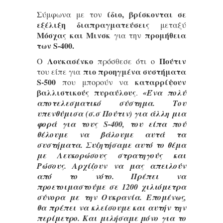
ίδιο, βρίσκονται σε
Σύμφωνα με τον
εξέλιξη διαπραγματεύσεις
μεταξύ
Μόσχας και Μινσκ
προμήθεια
για την
των S-400.
Λουκασένκο
Πούτιν
Ο
πρόσθεσε ότι ο
πιο προηγμένα συστήματα
του είπε για
S-500
καταρρίψουν
που μπορούν να
βαλλιστικούς πυραύλους
.
«Ένα πολύ
αποτελεσματικό σύστημα. Του
υπενθύμισα (σ.σ Πούτιν) για άλλη μια
φορά για τους S-400, του είπα πού
θέλουμε να βάλουμε αυτά τα
συστήματα. Συζητήσαμε αυτό το θέμα
με Λευκορώσους στρατηγούς και
Ρώσους. Αρχίζουν να μας απειλούν
από το νότο. Πρέπει να
προετοιμαστούμε σε 1200 χιλιόμετρα
σύνορα με την Ουκρανία. Επομένως,
θα πρέπει να κλείσουμε και αυτήν την
περίμετρο. Και μιλήσαμε μόνο για το