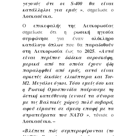
γεγονός ότι οι S-400 θα είναι
κατάλληλοι για εμάς »
, σημείωσε ο
Λουκασένκα.
επικεφαλής της Λευκορωσίας
Ο
ωσική ηγεσία
σημείωσε ότι η ρ
συμφώνησε
ολόκληρο
για έναν
κατάλογο όπλων
παραδοθούν
που θα
στη Λευκορωσία
2025
έως το
.
«Αυτά
είναι περίπου δώδεκα αεροσκάφη,
μερικά από τα οποία έχουν ήδη
παραληφθεί από εμάς, αυτά είναι
αρκετές δεκάδες ελικόπτερα και Tor-
M2. Μεγάλοι όγκοι. Τόσο εμείς όσο και
η Ρωσική Ομοσπονδία παίρνουμε τη
δυτική κατεύθυνση (εννοεί τα σύνορα
με τις Βαλτικές χώρες) πολύ σοβαρά,
αφού είμαστε σε άμεση επαφή με τα
στρατεύματα του ΝΑΤΟ »
, τόνισε ο
Λουκασένκο. –
«Βλέπετε πώς συμπεριφέρονται (το