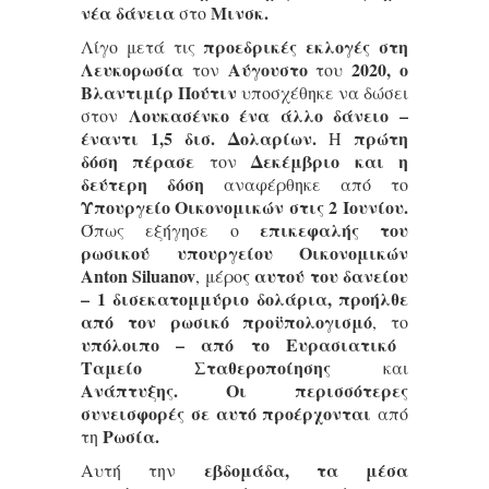
νέα δάνεια
Μινσκ.
στο
προεδρικές εκλογές στη
Λίγο μετά τις
Λευκορωσία
Αύγουστο
2020, ο
τον
του
Βλαντιμίρ Πούτιν
υποσχέθηκε να δώσει
Λουκασένκο ένα άλλο δάνειο –
στον
έναντι 1,5 δισ. Δολαρίων.
πρώτη
Η
δόση πέρασε
Δεκέμβριο και η
τον
δεύτερη δόση
αναφέρθηκε από το
Υπουργείο Οικονομικών στις 2 Ιουνίου.
επικεφαλής του
Όπως εξήγησε ο
ρωσικού υπουργείου Οικονομικών
Anton Siluanov
ς αυτού του δανείου
, μέρο
– 1 δισεκατομμύριο δολάρια, προήλθε
από τον ρωσικό προϋπολογισμό
, το
υπόλοιπο – από το Ευρασιατικό
Ταμείο Σταθεροποίησης
και
Ανάπτυξης. Οι περισσότερες
συνεισφορές σε αυτό προέρχονται
από
Ρωσία.
τη
εβδομάδα, τα μέσα
Αυτή την