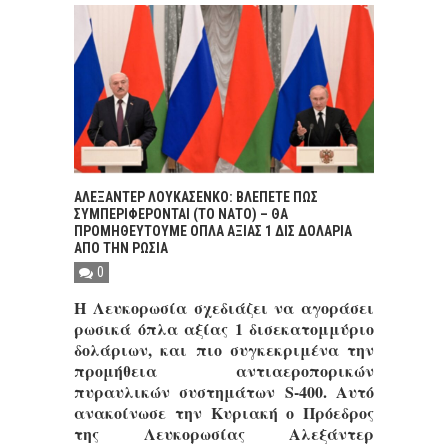
ΑΛΕΞAΝΤΕΡ ΛΟΥΚΑΣEΝΚΟ: ΒΛEΠΕΤΕ ΠΏΣ
ΣΥΜΠΕΡΙΦEΡΟΝΤΑΙ (ΤΟ ΝΑΤΟ) – ΘΑ
ΠΡΟΜΗΘΕΥΤΟYΜΕ OΠΛΑ ΑΞIΑΣ 1 ΔΙΣ ΔΟΛAΡΙΑ
ΑΠO ΤΗΝ ΡΩΣIΑ
0
Η Λευκορωσία σχεδιάζει να αγοράσει
ρωσικά όπλα αξίας 1 δισεκατομμύριο
δολάριων, και πιο συγκεκριμένα την
προμήθεια αντιαεροπορικών
πυραυλικών συστημάτων S-400. Αυτό
ανακοίνωσε την Κυριακή ο Πρόεδρος
της Λευκορωσίας Αλεξάντερ