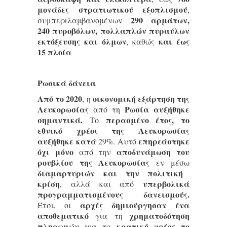
μονάδες στρατιωτικού εξοπλισμού
,
290 αρμάτων,
συμπεριλαμβανομένων
240 πυροβόλων, πολλαπλών πυραύλων
εκτόξευσης και όλμων
και έως
, καθώς
15 πλοία
Ρωσικά δάνεια
Από το 2020
οικονομική εξάρτηση της
, η
Λευκορωσίας
Ρωσία αυξήθηκε
από τη
σημαντικά.
περασμένο έτος, το
Το
εθνικό χρέος της Λευκορωσίας
αυξήθηκε κατά
επηρεάστηκε
29%. Αυτό
όχι μόνο
αποδυνάμωση του
από την
ρουβλίου της Λευκορωσίας
εν μέσω
διαμαρτυριών και την πολιτική
κρίση
υπερβολικά
, αλλά και από
προγραμματισμένους δανεισμούς.
αρχές δημιούργησαν ένα
Έτσι, οι
αποθεματικό
χρηματοδότηση
για τη
πληρωμών
κρατικό χρέος το
για το