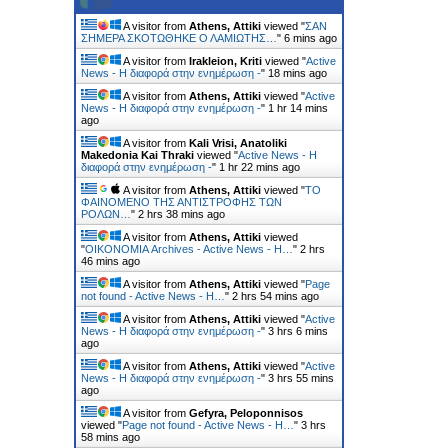
A visitor from
Athens, Attiki
viewed "
ΣΑΝ
ΣΗΜΕΡΑ ΣΚΟΤΩΘΗΚΕ Ο ΛΑΜΙΩΤΗΣ…
"
7 mins ago
A visitor from
Irakleion, Kriti
viewed "
Active
News - Η διαφορά στην ενημέρωση -
"
18 mins ago
A visitor from
Athens, Attiki
viewed "
Active
News - Η διαφορά στην ενημέρωση -
"
1 hr 14 mins
ago
A visitor from
Kali Vrisi, Anatoliki
Makedonia Kai Thraki
viewed "
Active News - Η
διαφορά στην ενημέρωση -
"
1 hr 22 mins ago
A visitor from
Athens, Attiki
viewed "
ΤΟ
ΦΑΙΝΟΜΕΝΟ ΤΗΣ ΑΝΤΙΣΤΡΟΦΗΣ ΤΩΝ
ΡΟΛΩΝ…
"
2 hrs 38 mins ago
A visitor from
Athens, Attiki
viewed
"
ΟΙΚΟΝΟΜΙΑ Archives - Active News - Η…
"
2 hrs
46 mins ago
A visitor from
Athens, Attiki
viewed "
Page
not found - Active News - Η…
"
2 hrs 54 mins ago
A visitor from
Athens, Attiki
viewed "
Active
News - Η διαφορά στην ενημέρωση -
"
3 hrs 6 mins
ago
A visitor from
Athens, Attiki
viewed "
Active
News - Η διαφορά στην ενημέρωση -
"
3 hrs 55 mins
ago
A visitor from
Gefyra, Peloponnisos
viewed "
Page not found - Active News - Η…
"
3 hrs
58 mins ago