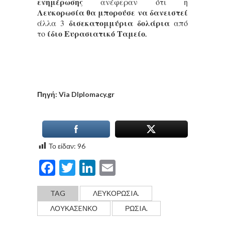
ενημέρωσης
ανέφεραν ότι η
Λευκορωσία θα μπορούσε να δανειστεί
δισεκατομμύρια δολάρια
άλλα 3
από
ίδιο Ευρασιατικό Ταμείο
το
.
Πηγή: Via DIplomacy.gr
Το είδαν:
96
Facebook
Twitter
LinkedIn
Email
TAG
ΛΕΥΚΟΡΩΣIΑ.
ΛΟΥΚΑΣEΝΚΟ
ΡΩΣIΑ.