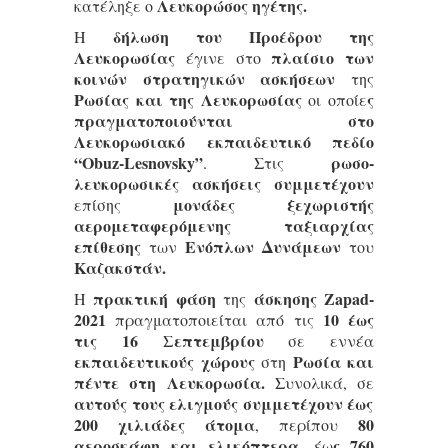
Λευκορώσος ηγέτης.
κατέληξε ο
δήλωση του Προέδρου της
Η
Λευκορωσίας
πλαίσιο των
έγινε στο
κοινών στρατηγικών ασκήσεων
της
Ρωσίας και της Λευκορωσίας
ς
οι οποίε
πραγματοποιούνται στο
Λευκορωσιακό εκπαιδευτικό πεδίο
“Obuz-Lesnovsky”
ρωσο-
. Στις
λευκορωσικές ασκήσεις συμμετέχουν
μονάδες ξεχωριστής
επίσης
αερομεταφερόμενης ταξιαρχίας
επίθεσης
Ενόπλων Δυνάμεων
των
του
Καζακστάν.
πρακτική φάση
άσκησης Zapad-
Η
της
2021
10 έως
πραγματοποιείται από τις
τις 16 Σεπτεμβρίου
σε εννέα
εκπαιδευτικούς χώρους
Ρωσία και
στη
πέντε στη Λευκορωσία.
Συνολικά, σε
αυτούς τους ελιγμούς συμμετέχουν έως
200 χιλιάδες άτομα
80
, περίπου
αεροσκάφη και ελικόπτερα
ς 760
, έω