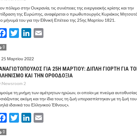
ον πόλεμο στην Ουκρανία, τις συνέπειες της ενεργειακής κρίσης και την
ντίδραση της Ευρώπης, αναφέρεται ο πρωθυπουργός Κυριάκος Μητσοτ
ο μήνυμά του για την Εθνική Επέτειο της 25ης Μαρτίου 1821.
Facebook
Twitter
LinkedIn
Email
0
25 Μαρτίου 2022
ΑΝΑΓΙΩΤΟΠΟΥΛΟΣ ΓΙΑ 25Η ΜΑΡΤΙΟΥ: ΔΙΠΛΗ ΓΙΟΡΤΗ ΓΙΑ Τ
ΛΛΗΝΙΣΜΟ ΚΑΙ ΤΗΝ ΟΡΘΟΔΟΞΙΑ
:
Newsroom 2
ιμούμε τη μνήμη των αμέτρητων ηρώων, οι οποίοι με πνεύμα αυτοθυσίας
σιάζοντας ακόμη και την ίδια τους τη ζωή υπερασπίστηκαν με τη ζωή του
ηλά ιδανικά του Ελληνικού Έθνους».
Facebook
Twitter
LinkedIn
Email
0