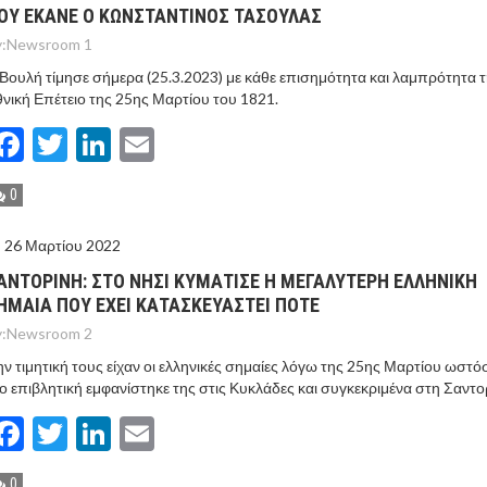
ΟΥ ΕΚΑΝΕ Ο ΚΩΝΣΤΑΝΤΙΝΟΣ ΤΑΣΟΥΛΑΣ
:
Newsroom 1
Βουλή τίμησε σήμερα (25.3.2023) με κάθε επισημότητα και λαμπρότητα 
νική Επέτειο της 25ης Μαρτίου του 1821.
Facebook
Twitter
LinkedIn
Email
0
26 Μαρτίου 2022
ΑΝΤΟΡΙΝΗ: ΣΤΟ ΝΗΣΙ ΚΥΜΑΤΙΣΕ Η ΜΕΓΑΛΥΤΕΡΗ ΕΛΛΗΝΙΚΗ
ΗΜΑΙΑ ΠΟΥ ΕΧΕΙ ΚΑΤΑΣΚΕΥΑΣΤΕΙ ΠΟΤΕ
:
Newsroom 2
ν τιμητική τους είχαν οι ελληνικές σημαίες λόγω της 25ης Μαρτίου ωστό
ο επιβλητική εμφανίστηκε της στις Κυκλάδες και συγκεκριμένα στη Σαντο
Facebook
Twitter
LinkedIn
Email
0