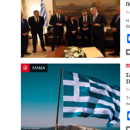
Π
By
Η 
Εθ
ΕΛΛΑΔΑ
Σ
Σ
By
Tη
πι