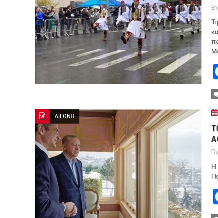
By
Τι
κα
πα
Μα
ΔΙΕΘΝΗ
Τ
Α
By
Η 
Πα