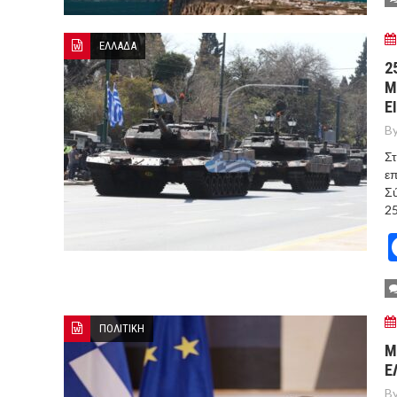
ΕΛΛΑΔΑ
2
Μ
Ε
By
Στ
επ
Σύ
25
ΠΟΛΙΤΙΚΗ
Μ
Ε
By