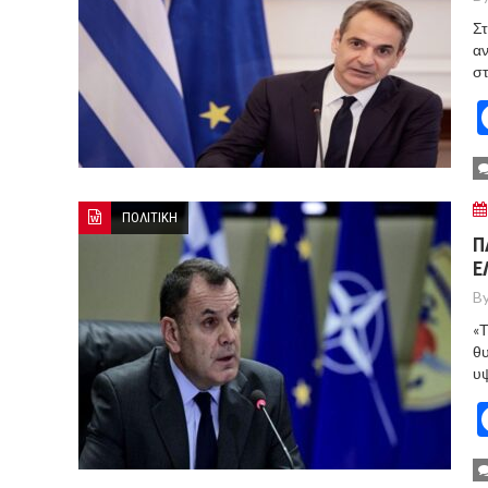
Στ
α
στ
ΠΟΛΙΤΙΚΗ
Π
Ε
By
«Τ
θυ
υψ