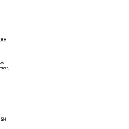
ΑΛΗ
ρου
τικές
 5Η