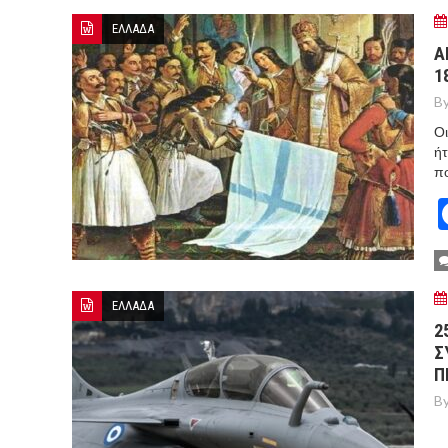
ΕΛΛΑΔΑ
Α
1
By
Οι
ήτ
πο
ΕΛΛΑΔΑ
2
Σ
Π
By