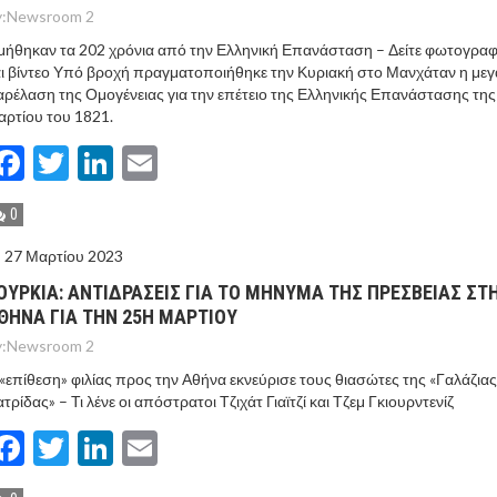
:
Newsroom 2
μήθηκαν τα 202 χρόνια από την Ελληνική Επανάσταση – Δείτε φωτογραφ
ι βίντεο Υπό βροχή πραγματοποιήθηκε την Κυριακή στο Μανχάταν η με
ρέλαση της Ομογένειας για την επέτειο της Ελληνικής Επανάστασης της
ρτίου του 1821.
Facebook
Twitter
LinkedIn
Email
0
27 Μαρτίου 2023
ΟΥΡΚΙΑ: ΑΝΤΙΔΡΑΣΕΙΣ ΓΙΑ ΤΟ ΜΗΝΥΜΑ ΤΗΣ ΠΡΕΣΒΕΙΑΣ ΣΤ
ΘΗΝΑ ΓΙΑ ΤΗΝ 25Η ΜΑΡΤΙΟΥ
:
Newsroom 2
«επίθεση» φιλίας προς την Αθήνα εκνεύρισε τους θιασώτες της «Γαλάζιας
τρίδας» – Τι λένε οι απόστρατοι Τζιχάτ Γιαϊτζί και Τζεμ Γκιουρντενίζ
Facebook
Twitter
LinkedIn
Email