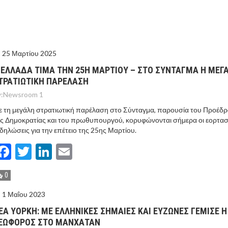
ΓΟΝΟΤΑ ΣΑΝ ΣΗΜΕΡΑ
ΤΩΡΑ ΤΑ ΔΙΛΗΜΜΑΤΑ ΤΩΝ ΕΚΛΟΓΩΝ
25 Μαρτίου 2025
Ν ΤΟΥΣ ΓΕΙΤΟΝΕΣ ΤΟΥΡΚΙΑ ΚΑΙ ΣΑΟΥΔΙΚΗ ΑΡΑΒΙΑ
 ΕΛΛΑΔΑ ΤΙΜΑ ΤΗΝ 25Η ΜΑΡΤΙΟΥ – ΣΤΟ ΣΥΝΤΑΓΜΑ Η ΜΕΓ
ΤΡΑΤΙΩΤΙΚΗ ΠΑΡΕΛΑΣΗ
ΝΙΑ – “ΔΕΝ ΣΤΟΧΕΥΟΥΜΕ ΚΑΝΕΝΑ” ΛΕΕΙ Η ΑΓΚΥΡΑ
:
Newsroom 1
 τη μεγάλη στρατιωτική παρέλαση στο Σύνταγμα, παρουσία του Προέδ
ς Δημοκρατίας και του πρωθυπουργού, κορυφώνονται σήμερα οι εορτασ
δηλώσεις για την επέτειο της 25ης Μαρτίου.
Facebook
Twitter
LinkedIn
Email
0
1 Μαΐου 2023
ΕΑ ΥΟΡΚΗ: ΜΕ ΕΛΛΗΝΙΚΕΣ ΣΗΜΑΙΕΣ ΚΑΙ ΕΥΖΩΝΕΣ ΓΕΜΙΣΕ Η
ΕΩΦΟΡΟΣ ΣΤΟ ΜΑΝΧΑΤΑΝ