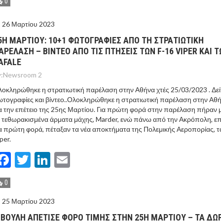
0
26 Μαρτίου 2023
5Η ΜΑΡΤΙΟΥ: 10+1 ΦΩΤΟΓΡΑΦΙΕΣ ΑΠΟ ΤΗ ΣΤΡΑΤΙΩΤΙΚΗ
ΑΡΕΛΑΣΗ – ΒΙΝΤΕΟ ΑΠΟ ΤΙΣ ΠΤΗΣΕΙΣ ΤΩΝ F-16 VIPER ΚΑΙ 
AFALE
:
Newsroom 2
οκληρώθηκε η στρατιωτική παρέλαση στην Αθήνα χτές 25/03/2023 . Δεί
τογραφίες και βίντεο..Ολοκληρώθηκε η στρατιωτική παρέλαση στην Αθ
α την επέτειο της 25ης Μαρτίου. Για πρώτη φορά στην παρέλαση πήραν 
 τεθωρακισμένα άρματα μάχης, Marder, ενώ πάνω από την Ακρόπολη, ε
α πρώτη φορά, πέταξαν τα νέα αποκτήματα της Πολεμικής Αεροπορίας, τ
per.
Facebook
Twitter
LinkedIn
Email
0
25 Μαρτίου 2023
 ΒΟΥΛΗ ΑΠΕΤΙΣΕ ΦΟΡΟ ΤΙΜΗΣ ΣΤΗΝ 25Η ΜΑΡΤΙΟΥ – ΤΑ ΔΩ