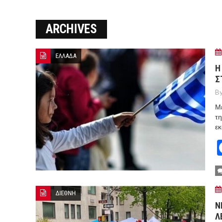
ΜΑΡΚΕΤ
ARCHIVES
8 ΑΥΓΟΥΣΤΟΥ 2026: ΤΑ ΓΕ
Ο ΜΗΤΣΟΤΑΚΗΣ ΒΑΖΕΙ ΑΠΟ 
ΕΛΛΑΔΑ
ΣΠΕΥΔΟΥΝ ΝΑ ΚΑΘΗΣΥΧΑΣΟΥ
Η
Σ
ΜΕΤΑ ΤΗΝ ΑΜΥΝΤΙΚΗ ΣΥΜΦΩ
By
Με
τη
εκ
ΔΙΕΘΝΗ
Ν
Λ