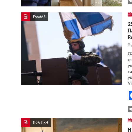
ΕΛΛΑΔΑ
2
Π
R
By
Ολ
φω
γι
τα
γι
Vi
ΠΟΛΙΤΙΚΗ
Η