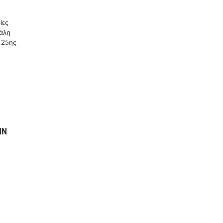
ίες
γάλη
 25ης
ΗΝ