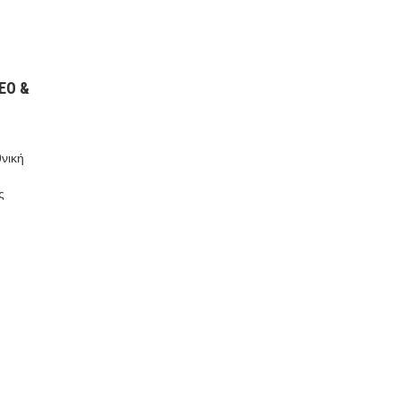
ΕΟ &
νική
ς