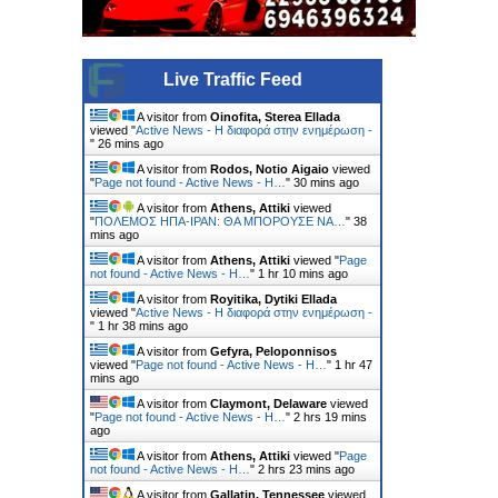
Live Traffic Feed
A visitor from
Oinofita, Sterea Ellada
viewed "
Active News - Η διαφορά στην ενημέρωση -
"
26 mins ago
A visitor from
Rodos, Notio Aigaio
viewed
"
Page not found - Active News - Η…
"
30 mins ago
A visitor from
Athens, Attiki
viewed
"
ΠΟΛΕΜΟΣ ΗΠΑ-ΙΡΑΝ: ΘΑ ΜΠΟΡΟΥΣΕ ΝΑ…
"
38
mins ago
A visitor from
Athens, Attiki
viewed "
Page
not found - Active News - Η…
"
1 hr 10 mins ago
A visitor from
Royitika, Dytiki Ellada
viewed "
Active News - Η διαφορά στην ενημέρωση -
"
1 hr 38 mins ago
A visitor from
Gefyra, Peloponnisos
viewed "
Page not found - Active News - Η…
"
1 hr 47
mins ago
A visitor from
Claymont, Delaware
viewed
"
Page not found - Active News - Η…
"
2 hrs 19 mins
ago
A visitor from
Athens, Attiki
viewed "
Page
not found - Active News - Η…
"
2 hrs 23 mins ago
A visitor from
Gallatin, Tennessee
viewed