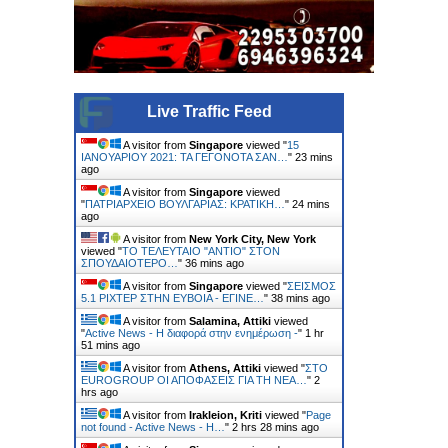
Live Traffic Feed
A visitor from
Singapore
viewed "
15
ΙΑΝΟΥΑΡΙΟΥ 2021: ΤΑ ΓΕΓΟΝΟΤΑ ΣΑΝ…
"
23 mins
ago
A visitor from
Singapore
viewed
"
ΠΑΤΡΙΑΡΧΕΙΟ ΒΟΥΛΓΑΡΙΑΣ: ΚΡΑΤΙΚΗ…
"
24 mins
ago
A visitor from
New York City, New York
viewed "
ΤΟ ΤΕΛΕΥΤΑΙΟ "ΑΝΤΙΟ" ΣΤΟΝ
ΣΠΟΥΔΑΙΟΤΕΡΟ…
"
36 mins ago
A visitor from
Singapore
viewed "
ΣΕΙΣΜΟΣ
5.1 ΡΙΧΤΕΡ ΣΤΗΝ ΕΥΒΟΙΑ - ΕΓΙΝΕ…
"
38 mins ago
A visitor from
Salamina, Attiki
viewed
"
Active News - Η διαφορά στην ενημέρωση -
"
1 hr
51 mins ago
A visitor from
Athens, Attiki
viewed "
ΣΤΟ
EUROGROUP ΟΙ ΑΠΟΦΑΣΕΙΣ ΓΙΑ ΤΗ ΝΕΑ…
"
2
hrs ago
A visitor from
Irakleion, Kriti
viewed "
Page
not found - Active News - Η…
"
2 hrs 28 mins ago