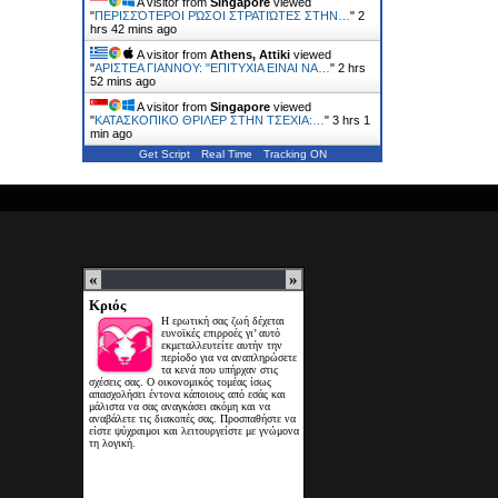
A visitor from
Singapore
viewed
"
ΠΕΡΙΣΣΌΤΕΡΟΙ ΡΏΣΟΙ ΣΤΡΑΤΙΏΤΕΣ ΣΤΗΝ…
"
2
hrs 42 mins ago
A visitor from
Athens, Attiki
viewed
"
ΑΡΙΣΤΕΑ ΓΙΑΝΝΟΥ: "ΕΠΙΤΥΧΙΑ ΕΙΝΑΙ ΝΑ…
"
2 hrs
52 mins ago
A visitor from
Singapore
viewed
"
ΚΑΤΑΣΚΟΠΙΚΟ ΘΡΙΛΕΡ ΣΤΗΝ ΤΣΕΧΙΑ:…
"
3 hrs 1
min ago
Get Script
Real Time
Tracking ON