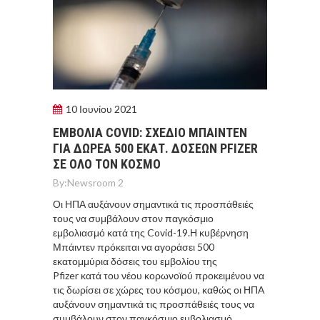
10 Ιουνίου 2021
ΕΜΒOΛΙΑ COVID: ΣΧEΔΙΟ ΜΠAΙΝΤΕΝ
ΓΙΑ ΔΩΡΕA 500 ΕΚΑΤ. ΔOΣΕΩΝ PFIZER
ΣΕ OΛΟ ΤΟΝ ΚOΣΜΟ
By:
Newsroom 2
Οι ΗΠΑ αυξάνουν σημαντικά τις προσπάθειές
τους να συμβάλουν στον παγκόσμιο
εμβολιασμό κατά της Covid-19.Η κυβέρνηση
Μπάιντεν πρόκειται να αγοράσει 500
εκατομμύρια δόσεις του εμβολίου της
Pfizer κατά του νέου κορωνοϊού προκειμένου να
τις δωρίσει σε χώρες του κόσμου, καθώς οι ΗΠΑ
αυξάνουν σημαντικά τις προσπάθειές τους να
συμβάλουν στον παγκόσμιο εμβολιασμό,