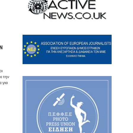
ΗΝ
οι
ε την
 για