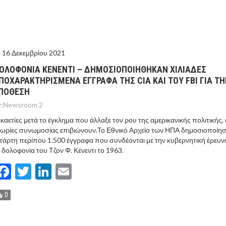
ΙΣ ΠΥΡΟΠΛΗΚΤΕΣ ΠΕΡΙΟΧΕΣ ΤΗΣ ΔΥΤΙΚΗΣ ΑΤΤΙΚΗΣ – ΣΤΟ
ΕΛΟΣ ΤΟΥΡΝΑΣ
16 Δεκεμβρίου 2021
ΟΛΟΦΟΝΙΑ ΚΕΝΕΝΤΙ – ΔΗΜΟΣΙΟΠΟΙΗΘΗΚΑΝ ΧΙΛΙΑΔΕΣ
ΠΟΧΑΡΑΚΤΗΡΙΣΜΕΝΑ ΕΓΓΡΑΦΑ ΤΗΣ CIA ΚΑΙ ΤΟΥ FBI ΓΙΑ Τ
ΠΟΘΕΣΗ
:
Newsroom 2
καετίες μετά το έγκλημα που άλλαξε τον ρου της αμερικανικής πολιτικής, 
ωρίες συνωμοσίας επιβιώνουν.Το Εθνικό Αρχείο των ΗΠΑ δημοσιοποίησ
τάρτη περίπου 1.500 έγγραφα που συνδέονται με την κυβερνητική έρευνα
 δολοφονία του Τζον Φ. Κένεντι το 1963.
Facebook
Twitter
LinkedIn
Email
0