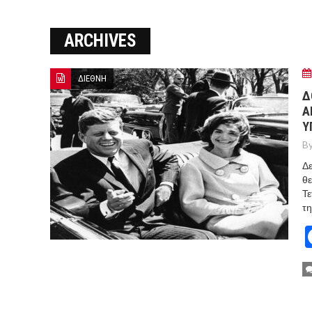
ΞΕΚΙΝΗΣΑΝ ΟΙ ΑΥΤΟΨΙΕΣ ΣΤ
ARCHIVES
ΠΟΡΤΟ ΓΕΡΜΕΝΟ Ο ΕΥΑΓΓ
ΔΙΕΘΝΗ
Δ
Α
Υ
By
Δε
θε
Τε
τη