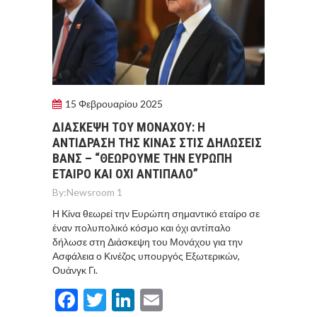
15 Φεβρουαρίου 2025
ΔΙΑΣΚΕΨΗ ΤΟΥ ΜΟΝΑΧΟΥ: Η
ΑΝΤΙΔΡΑΣΗ ΤΗΣ ΚΙΝΑΣ ΣΤΙΣ ΔΗΛΩΣΕΙΣ
ΒΑΝΣ – “ΘΕΩΡΟΥΜΕ ΤΗΝ ΕΥΡΩΠΗ
ΕΤΑΙΡΟ ΚΑΙ ΟΧΙ ΑΝΤΙΠΑΛΟ”
By:
Newsroom 1
Η Κίνα θεωρεί την Ευρώπη σημαντικό εταίρο σε
έναν πολυπολικό κόσμο και όχι αντίπαλο
δήλωσε στη Διάσκεψη του Μονάχου για την
Ασφάλεια ο Κινέζος υπουργός Εξωτερικών,
Ουάνγκ Γι.
Facebook
Twitter
LinkedIn
Email