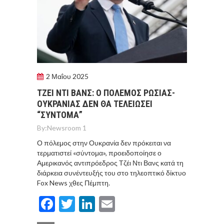
2 Μαΐου 2025
ΤΖΕΙ ΝΤΙ ΒΑΝΣ: Ο ΠΟΛΕΜΟΣ ΡΩΣΙΑΣ-
ΟΥΚΡΑΝΙΑΣ ΔΕΝ ΘΑ ΤΕΛΕΙΩΣΕΙ
“ΣΥΝΤΟΜΑ”
By:
Newsroom 1
Ο πόλεμος στην Ουκρανία δεν πρόκειται να
τερματιστεί «σύντομα», προειδοποίησε ο
Αμερικανός αντιπρόεδρος Τζέι Ντι Βανς κατά τη
διάρκεια συνέντευξής του στο τηλεοπτικό δίκτυο
Fox News χθες Πέμπτη.
Facebook
Twitter
LinkedIn
Email