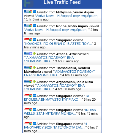
Live Traffic Feed
A visitor from
Mithymna, Voreio Aigaio
viewed "
Active News - Η διαφορά στην ενημέρωση -
"
1 hr 6 mins ago
A visitor from
Rodos, Notio Aigaio
viewed
"
Active News - Η διαφορά στην ενημέρωση -
"
2 hrs
6 mins ago
A visitor from
Singapore
viewed
"
ΚΟΛΩΝΟΣ: ΠΟΙΟΙ ΕΙΝΑΙ ΟΙ ΒΙΑΣΤΕΣ ΠΟΥ…
"
3
hrs 7 mins ago
A visitor from
Athens, Attiki
viewed
"
"ΑΙΧΜΑΛΩΤΟΣ ΠΟΛΕΜΟΥ" ΕΝΑ
ΣΥΓΚΛΟΝΙΣΤΙΚΟ…
"
3 hrs 8 mins ago
A visitor from
Thessaloniki, Kentriki
Makedonia
viewed "
"ΑΙΧΜΑΛΩΤΟΣ ΠΟΛΕΜΟΥ"
ΕΝΑ ΣΥΓΚΛΟΝΙΣΤΙΚΟ…
"
4 hrs 17 mins ago
A visitor from
Argostolion, Ionia Nisia
viewed "
"ΑΙΧΜΑΛΩΤΟΣ ΠΟΛΕΜΟΥ" ΕΝΑ
ΣΥΓΚΛΟΝΙΣΤΙΚΟ…
"
4 hrs 30 mins ago
A visitor from
Singapore
viewed "
ΤΑ
ΕΠΟΜΕΝΑ ΒΗΜΑΤΑ ΣΤΟ ΚΥΠΡΙΑΚΟ…
"
5 hrs 20
mins ago
A visitor from
Singapore
viewed "
INDIAN
WELLS: ΣΤΑ ΗΜΙΤΕΛΙΚΑ ΜΕ ΝΕΑ…
"
5 hrs 43 mins
ago
A visitor from
Singapore
viewed "
4
ΙΑΝΟΥΑΡΙΟΥ 2026: ΤΑ ΓΕΓΟΝΟΤΑ ΣΑΝ…
"
6 hrs 7
mins ago