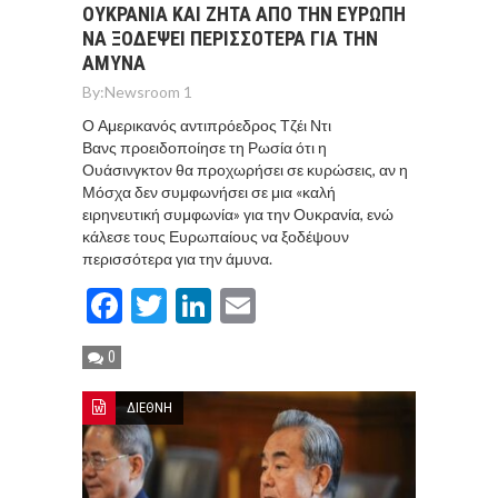
ΟΥΚΡΑΝΙΑ ΚΑΙ ΖΗΤΑ ΑΠΟ ΤΗΝ ΕΥΡΩΠΗ
ΝΑ ΞΟΔΕΨΕΙ ΠΕΡΙΣΣΟΤΕΡΑ ΓΙΑ ΤΗΝ
ΑΜΥΝΑ
By:
Newsroom 1
Ο Αμερικανός αντιπρόεδρος Τζέι Ντι
Βανς προειδοποίησε τη Ρωσία ότι η
Ουάσινγκτον θα προχωρήσει σε κυρώσεις, αν η
Μόσχα δεν συμφωνήσει σε μια «καλή
ειρηνευτική συμφωνία» για την Ουκρανία, ενώ
κάλεσε τους Ευρωπαίους να ξοδέψουν
περισσότερα για την άμυνα.
Facebook
Twitter
LinkedIn
Email
0
ΔΙΕΘΝΗ