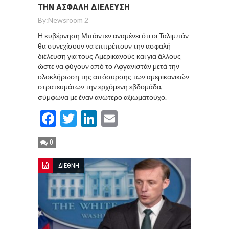
ΤΗΝ ΑΣΦΑΛΗ ΔΙΕΛΕΥΣΗ
By:
Newsroom 2
Η κυβέρνηση Μπάιντεν αναμένει ότι οι Ταλιμπάν
θα συνεχίσουν να επιτρέπουν την ασφαλή
διέλευση για τους Αμερικανούς και για άλλους
ώστε να φύγουν από το Αφγανιστάν μετά την
ολοκλήρωση της απόσυρσης των αμερικανικών
στρατευμάτων την ερχόμενη εβδομάδα,
σύμφωνα με έναν ανώτερο αξιωματούχο.
Facebook
Twitter
LinkedIn
Email
0
ΔΙΕΘΝΗ