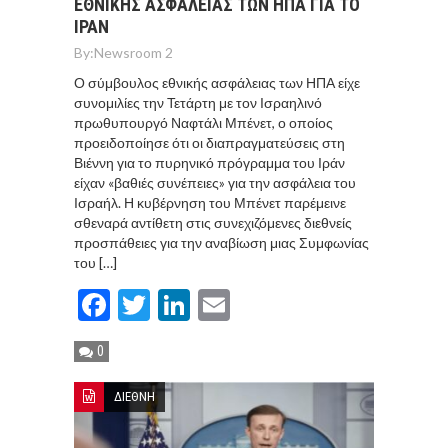
ΕΘΝΙΚΗΣ ΑΣΦΑΛΕΙΑΣ ΤΩΝ ΗΠΑ ΓΙΑ ΤΟ
ΙΡΑΝ
By:
Newsroom 2
Ο σύμβουλος εθνικής ασφάλειας των ΗΠΑ είχε
συνομιλίες την Τετάρτη με τον Ισραηλινό
πρωθυπουργό Ναφτάλι Μπένετ, ο οποίος
προειδοποίησε ότι οι διαπραγματεύσεις στη
Βιέννη για το πυρηνικό πρόγραμμα του Ιράν
είχαν «βαθιές συνέπειες» για την ασφάλεια του
Ισραήλ. Η κυβέρνηση του Μπένετ παρέμεινε
σθεναρά αντίθετη στις συνεχιζόμενες διεθνείς
προσπάθειες για την αναβίωση μιας Συμφωνίας
του […]
Facebook
Twitter
LinkedIn
Email
0
ΔΙΕΘΝΗ