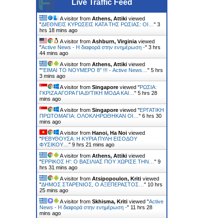
Live Traffic Feed
A visitor from
Athens, Attiki
viewed
"
ΔΙΕΘΝΕΙΣ ΚΥΡΩΣΕΙΣ ΚΑΤΑ ΤΗΣ ΡΩΣΙΑΣ: ΟΙ…
"
3
hrs 18 mins ago
A visitor from
Ashburn, Virginia
viewed
"
Active News - Η διαφορά στην ενημέρωση -
"
3 hrs
44 mins ago
A visitor from
Athens, Attiki
viewed
"
"ΕΙΜΑΙ ΤΟ ΝΟΥΜΕΡΟ 8" !!! - Active News…
"
5 hrs
3 mins ago
A visitor from
Singapore
viewed "
ΡΩΣΙΑ:
ΓΚΡΙΖΑ ΑΓΟΡΑ ΓΙΑ ΔΥΤΙΚΗ ΜΟΔΑ ΚΑΙ…
"
5 hrs 28
mins ago
A visitor from
Singapore
viewed "
ΕΡΓΑΤΙΚΗ
ΠΡΩΤΟΜΑΓΙΑ: ΟΛΟΚΛΗΡΩΘΗΚΑΝ ΟΙ…
"
6 hrs 30
mins ago
A visitor from
Hanoi, Ha Noi
viewed
"
ΡΕΒΥΘΟΥΣΑ: H ΚΥΡΙΑ ΠΥΛΗ ΕΙΣΟΔΟΥ
ΦΥΣΙΚΟΥ…
"
9 hrs 21 mins ago
A visitor from
Athens, Attiki
viewed
"
ΕΡΡΙΚΟΣ H': Ο ΒΑΣΙΛΙΑΣ ΠΟΥ ΧΩΡΙΣΕ ΤΗΝ…
"
9
hrs 31 mins ago
A visitor from
Atsipopoulon, Kriti
viewed
"
ΔΗΜΟΣ ΣΤΑΡΕΝΙΟΣ, Ο ΑΞΕΠΕΡΑΣΤΟΣ…
"
10 hrs
25 mins ago
A visitor from
Skhisma, Kriti
viewed "
Active
News - Η διαφορά στην ενημέρωση -
"
11 hrs 28
mins ago