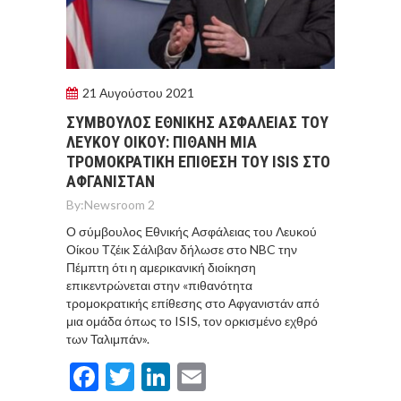
21 Αυγούστου 2021
ΣΥΜΒΟΥΛΟΣ ΕΘΝΙΚHΣ ΑΣΦAΛΕΙΑΣ ΤΟΥ
ΛΕΥΚΟY ΟIΚΟΥ: ΠΙΘΑΝH ΜΙΑ
ΤΡΟΜΟΚΡΑΤΙΚH ΕΠIΘΕΣΗ ΤΟΥ ISIS ΣΤΟ
ΑΦΓΑΝΙΣΤAΝ
By:
Newsroom 2
Ο σύμβουλος Εθνικής Ασφάλειας του Λευκού
Οίκου Τζέικ Σάλιβαν δήλωσε στο NBC την
Πέμπτη ότι η αμερικανική διοίκηση
επικεντρώνεται στην «πιθανότητα
τρομοκρατικής επίθεσης στο Αφγανιστάν από
μια ομάδα όπως το ISIS, τον ορκισμένο εχθρό
των Ταλιμπάν».
Facebook
Twitter
LinkedIn
Email