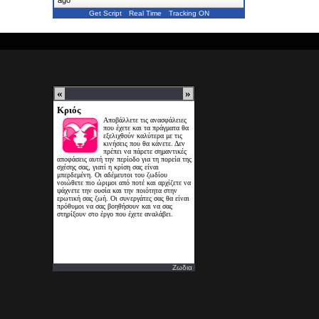
Get Script
Real Time
Tracking ON
Ζωδια