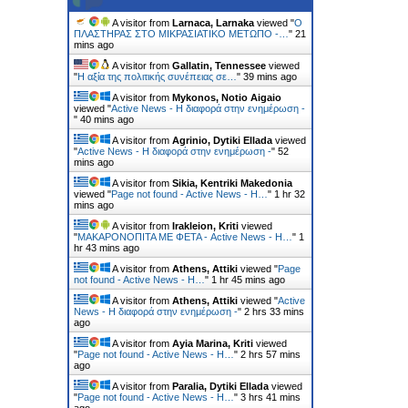
A visitor from
Larnaca, Larnaka
viewed "
Ο
ΠΛΑΣΤΗΡΑΣ ΣΤΟ ΜΙΚΡΑΣΙΑΤΙΚΟ ΜΕΤΩΠΟ -…
"
21
mins ago
A visitor from
Gallatin, Tennessee
viewed
"
Η αξία της πολιτικής συνέπειας σε…
"
39 mins ago
A visitor from
Mykonos, Notio Aigaio
viewed "
Active News - Η διαφορά στην ενημέρωση -
"
40 mins ago
A visitor from
Agrinio, Dytiki Ellada
viewed
"
Active News - Η διαφορά στην ενημέρωση -
"
52
mins ago
A visitor from
Sikia, Kentriki Makedonia
viewed "
Page not found - Active News - Η…
"
1 hr 32
mins ago
A visitor from
Irakleion, Kriti
viewed
"
ΜΑΚΑΡΟΝΟΠΙΤΑ ΜΕ ΦΕΤΑ - Active News - Η…
"
1
hr 43 mins ago
A visitor from
Athens, Attiki
viewed "
Page
not found - Active News - Η…
"
1 hr 45 mins ago
A visitor from
Athens, Attiki
viewed "
Active
News - Η διαφορά στην ενημέρωση -
"
2 hrs 33 mins
ago
A visitor from
Ayia Marina, Kriti
viewed
"
Page not found - Active News - Η…
"
2 hrs 57 mins
ago
A visitor from
Paralia, Dytiki Ellada
viewed
"
Page not found - Active News - Η…
"
3 hrs 41 mins
ago