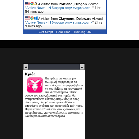
A visitor from
Portland, Oregon
viewed
"
Active News - Η διαφορά στην ενημέρωση -
"
1 hr
54 mins ago
A visitor from
Claymont, Delaware
viewed
"
Active News - Η διαφορά στην ενημέρωση -
"
2 hrs
9 mins ago
Get Script
Real Time
Tracking ON