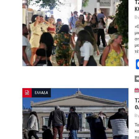
Τ
Κ
By
«Θ
μι
ση
με
τέ
ΕΛΛΑΔΑ
Τ
Θ
By
Το
κο
πο