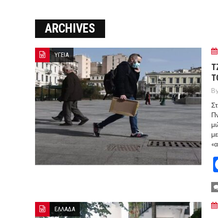
Ο ΠΑΝΟΣ ΑΒΡΑΜΟΠΟΥΛΟΣ Σ
ARCHIVES
8-26
Ο Πάνος Αβραμόπουλος στο 
ΥΓΕΙΑ
Τ
Τ
By
Στ
Πν
μι
με
«
ΕΛΛΑΔΑ