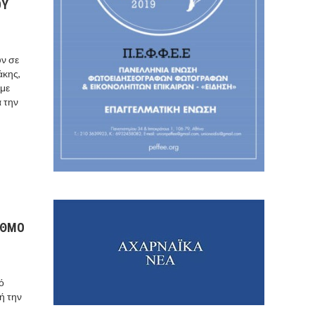
ΟΥ
ν σε
άκης,
 με
α την
ΡΙΘΜΟ
ό
ή την