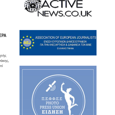
ΕΡΑ
ητής
νάκης,
τί