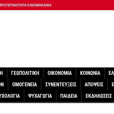
ΠΡΟΤΕΡΑΙΟΤΗΤΑ Η ΒΙΟΜΗΧΑΝΙΑ
ΟΝ ΣΠΟΥΔΑΙΟΤΕΡΟ ΕΡΜΗΝΕΥΤΗ ΛΑΚΗ ΧΑΛΚΙΑ –
ΑΦΕΙΟ ΑΘΗΝΩΝ
ΟΙΓΕΙ Η ΠΛΑΤΦΟΡΜΑ
ΓΟΝΟΤΑ ΣΑΝ ΣΗΜΕΡΑ
ΑΚΟΙΝΩΣΕ Ο ΜΗΤΣΟΤΑΚΗΣ ΓΙΑ ΤΟΥΣ ΠΥΡΟΠΛΗΚΤΟΥΣ
ΙΣ ΠΥΡΟΠΛΗΚΤΕΣ ΠΕΡΙΟΧΕΣ ΤΗΣ ΔΥΤΙΚΗΣ ΑΤΤΙΚΗΣ – ΣΤΟ
ΝΗ
ΓΕΩΠΟΛΙΤΙΚΗ
ΟΙΚΟΝΟΜΙΑ
ΚΟΙΝΩΝΙΑ
Ε
ΕΛΟΣ ΤΟΥΡΝΑΣ
ΟΝ
ΟΜΟΓΕΝΕΙΑ
ΣΥΝΕΝΤΕΥΞΕΙΣ
ΑΠΟΨΕΙΣ
ΗΝΑΣ ΕΡΕΥΝΗΤΗΣ ΣΤΗ ΔΑΝΙΑ ΣΧΕΔΙΑΖΕΙ DRONE ΓΙΑ ΤΗ
ΥΧΟΛΟΓΙΑ
ΨΥΧΑΓΩΓΙΑ
ΠΑΙΔΕΙΑ
ΕΚΔΗΛΩΣΕΙΣ
ΓΟΝΟΤΑ ΣΑΝ ΣΗΜΕΡΑ