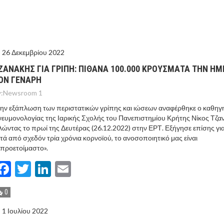
ΤΟ ΚΕΝΤΡΙΚΟ ΔΕΛΤΙΟ ΤΟΥ KONTRA – KONTRA NEWS 4-
MEGA NEWS – «NOW» με τον Βασίλη Σφήνα 3-8-26 !
26 Δεκεμβρίου 2022
ΖΑΝΑΚΗΣ ΓΙΑ ΓΡΙΠΗ: ΠΙΘΑΝΑ 100.000 ΚΡΟΥΣΜΑΤΑ ΤΗΝ ΗΜ
ΟΝ ΓΕΝΑΡΗ
:
Newsroom 1
ην εξάπλωση των περιστατικών γρίπης και ιώσεων αναφέρθηκε ο καθηγ
ευμονολογίας της Ιαρικής Σχολής του Πανεπιστημίου Κρήτης Νίκος Τζα
λώντας το πρωί της Δευτέρας (26.12.2022) στην ΕΡΤ. Εξήγησε επίσης για
τά από σχεδόν τρία χρόνια κορνοϊού, το ανοσοποιητικό μας είναι
απροετοίμαστο».
Facebook
Twitter
LinkedIn
Email
0
1 Ιουλίου 2022