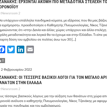
ΖΑΝΑΚΗΣ: EΡΧΟΝΤΑΙ ΑΚΟΜΗ ΠΙΟ ΜΕΤΑΔΟΤΙΚΑ ΣΤΕΛΕΧΗ Τ
ΟΡΟΝΟΪΟΥ
:
Newsroom 2
α υπάρχουν επάλληλα πανδημικά κύματα, με εξάρσεις που θα μας βάζου
α εγρήγορση», προειδοποίησε ο Καθηγητής Πνευμονολογίας, Νίκος Τζαν
μειώνοντας ότι «στην Δανία και άλλες χώρες υπάρχουν και άλλα στελέχη
γάλη μεταδοτικότητα και λογικά θα τα έχουμε και στην Ελλάδα». Τι είπε γι
ταρτη δόση του εμβολίου σε πολίτες άνω των 30 […]
Facebook
Twitter
LinkedIn
Email
0
2 Φεβρουαρίου 2022
ΖΑΝΑΚΗΣ: OΙ ΤΕΣΣΕΡΙΣ ΒΑΣΙΚΟΙ ΛΟΓΟΙ ΓΙΑ ΤΟΝ ΜΕΓΑΛΟ Α
ΑΝΑΤΩΝ ΣΤΗΝ ΕΛΛΑΔΑ
:
Newsroom 2
υς τέσσερις βασικούς λόγους για την αύξηση των θανάτων στη χώρα απ
ρονοϊό ανέλυσε ο καθηγητής Πνευμονολογίας, Νίκος Τζανάκης με αφορμ
ρεία της πανδημίας και του εμβολιασμού.