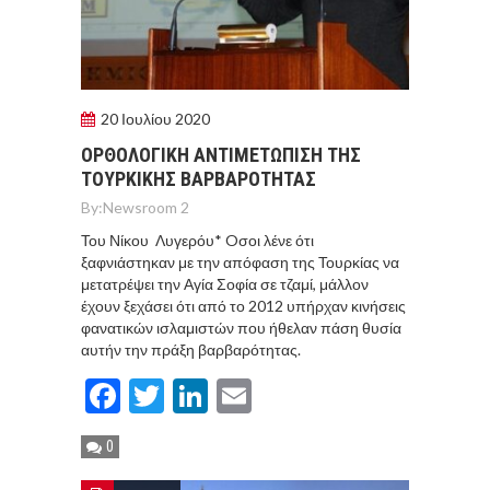
20 Ιουλίου 2020
ΟΡΘΟΛΟΓΙΚH ΑΝΤΙΜΕΤΩΠΙΣΗ ΤΗΣ
ΤΟΥΡΚΙΚΗΣ ΒΑΡΒΑΡΟΤΗΤΑΣ
By:
Newsroom 2
Του Νίκου Λυγερόυ* Oσοι λένε ότι
ξαφνιάστηκαν με την απόφαση της Τουρκίας να
μετατρέψει την Αγία Σοφία σε τζαμί, μάλλον
έχουν ξεχάσει ότι από το 2012 υπήρχαν κινήσεις
φανατικών ισλαμιστών που ήθελαν πάση θυσία
αυτήν την πράξη βαρβαρότητας.
Facebook
Twitter
LinkedIn
Email
0