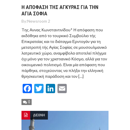
H ΑΠOΦΑΣΗ ΤΗΣ AΓΚΥΡΑΣ ΓΙΑ ΤΗΝ
ΑΓIΑ ΣΟΦIΑ
By:
Newsroom 2
Tης Αννας Κωνσταντινίδου* Η απόφαση που
εκδόθηκε από το τουρκικό Συμβούλιο τής
Επικρατείας και το διάταγμα Ερντογάν για τη
μετατροπή τής Αγίας Σοφίας σε μουσουλμανικό
λατρευτικό χώρο, αναμφίβολα αποτελεί πλήγμα
όχι μόνο για τον χριστιανικό Κόσμο, αλλά για τον
οικουμενικό πολιτισμό. Είναι μία απόφαση που
πάρθηκε, στοχεύοντας να πλήξει την ελληνική
θρησκευτική παράδοση και τον […]
Facebook
Twitter
LinkedIn
Email
0
ΔΙΕΘΝΗ