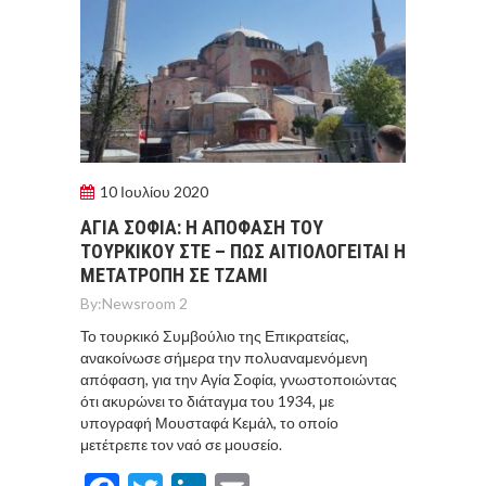
10 Ιουλίου 2020
ΑΓIA ΣΟΦIA: Η ΑΠOΦΑΣΗ ΤΟΥ
ΤΟΥΡΚΙΚΟY ΣΤΕ – ΠΩΣ ΑΙΤΙΟΛΟΓΕIΤΑΙ Η
ΜΕΤΑΤΡΟΠH ΣΕ ΤΖΑΜI
By:
Newsroom 2
Το τουρκικό Συμβούλιο της Επικρατείας,
ανακοίνωσε σήμερα την πολυαναμενόμενη
απόφαση, για την Αγία Σοφία, γνωστοποιώντας
ότι ακυρώνει το διάταγμα του 1934, με
υπογραφή Μουσταφά Κεμάλ, το οποίο
μετέτρεπε τον ναό σε μουσείο.