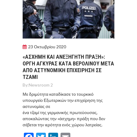
23 Οκτωβρίου 2020
«AΣΧΗΜΗ ΚΑΙ ΑΝΕΞHΓΗΤΗ ΠΡAΞΗ»:
ΟΡΓH AΓΚΥΡΑΣ ΚΑΤA ΒΕΡΟΛIΝΟΥ ΜΕΤA
ΑΠO ΑΣΤΥΝΟΜΙΚH ΕΠΙΧΕIΡΗΣΗ ΣΕ
ΤΖΑΜI
By:
Newsroom 2
Με δριμύτητα καταδίκασε το τουρκικό
υπουργείο Εξωτερικών την επιχείρηση της
αστυνομίας σε
ένα τζαμί της γερμανικής πρωτεύουσας,
αποκαλώντας την «άσχημη» πράξη που δεν
σέβεται την ιερότητα ενός χώρου λατρείας.