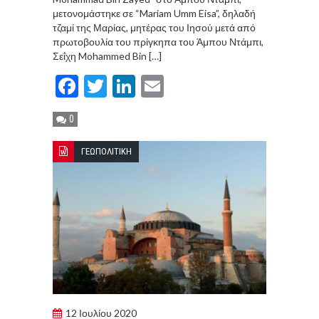
μετονομάστηκε σε “Mariam Umm Eisa”, δηλαδή
τζαμί της Μαρίας, μητέρας του Ιησού μετά από
πρωτοβουλία του πρίγκηπα του Άμπου Ντάμπι,
Σεΐχη Mohammed Bin […]
Facebook
Twitter
LinkedIn
Email
0
ΓΕΩΠΟΛΙΤΙΚΗ
12 Ιουλίου 2020