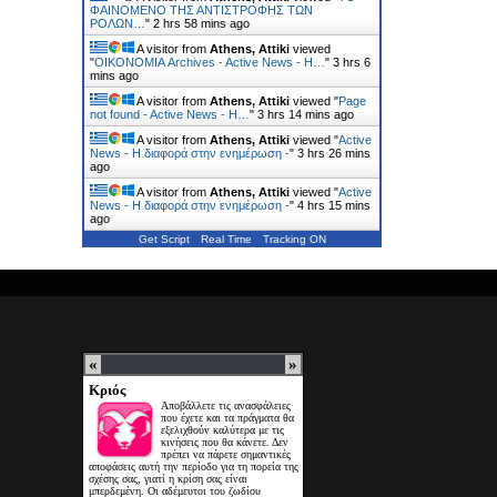
ΦΑΙΝΟΜΕΝΟ ΤΗΣ ΑΝΤΙΣΤΡΟΦΗΣ ΤΩΝ
ΡΟΛΩΝ…
"
2 hrs 58 mins ago
A visitor from
Athens, Attiki
viewed
"
ΟΙΚΟΝΟΜΙΑ Archives - Active News - Η…
"
3 hrs 6
mins ago
A visitor from
Athens, Attiki
viewed "
Page
not found - Active News - Η…
"
3 hrs 14 mins ago
A visitor from
Athens, Attiki
viewed "
Active
News - Η διαφορά στην ενημέρωση -
"
3 hrs 26 mins
ago
A visitor from
Athens, Attiki
viewed "
Active
News - Η διαφορά στην ενημέρωση -
"
4 hrs 15 mins
ago
Get Script
Real Time
Tracking ON