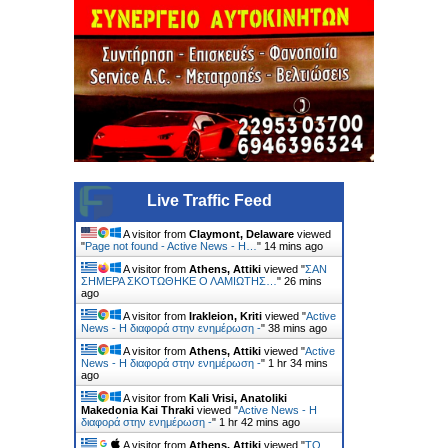
Live Traffic Feed
A visitor from
Claymont, Delaware
viewed
"
Page not found - Active News - Η…
"
14 mins ago
A visitor from
Athens, Attiki
viewed "
ΣΑΝ
ΣΗΜΕΡΑ ΣΚΟΤΩΘΗΚΕ Ο ΛΑΜΙΩΤΗΣ…
"
26 mins
ago
A visitor from
Irakleion, Kriti
viewed "
Active
News - Η διαφορά στην ενημέρωση -
"
38 mins ago
A visitor from
Athens, Attiki
viewed "
Active
News - Η διαφορά στην ενημέρωση -
"
1 hr 34 mins
ago
A visitor from
Kali Vrisi, Anatoliki
Makedonia Kai Thraki
viewed "
Active News - Η
διαφορά στην ενημέρωση -
"
1 hr 42 mins ago
A visitor from
Athens, Attiki
viewed "
ΤΟ