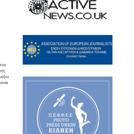
 που
κής
νέζου
αινία