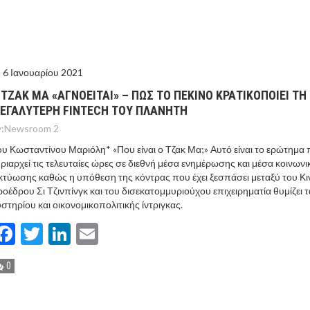
ΙΣ ΠΥΡΟΠΛΗΚΤΕΣ ΠΕΡΙΟΧΕΣ ΤΗΣ ΔΥΤΙΚΗΣ ΑΤΤΙΚΗΣ – ΣΤΟ
ΕΛΟΣ ΤΟΥΡΝΑΣ
6 Ιανουαρίου 2021
 ΤΖΑΚ ΜΑ «ΑΓΝΟΕIΤΑΙ» – ΠΩΣ ΤΟ ΠΕΚIΝΟ ΚΡΑΤΙΚΟΠΟΙΕI ΤΗ
ΕΓΑΛYΤΕΡΗ FINTECH ΤΟΥ ΠΛΑΝHΤΗ
:
Newsroom 2
υ Κωσταντίνου Μαριόλη* «Που είναι ο Τζακ Μα;» Αυτό είναι το ερώτημα
ριαρχεί τις τελευταίες ώρες σε διεθνή μέσα ενημέρωσης και μέσα κοινωνι
κτύωσης καθώς η υπόθεση της κόντρας που έχει ξεσπάσει μεταξύ του Κι
οέδρου Σι Τζινπίνγκ και του δισεκατομμυριούχου επιχειρηματία θυμίζει τ
στηρίου και οικονομικοπολιτικής ίντριγκας.
Facebook
Twitter
LinkedIn
Email
0