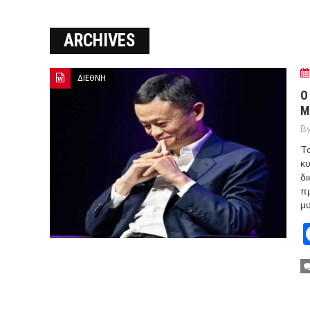
ΞΕΚΙΝΗΣΑΝ ΟΙ ΑΥΤΟΨΙΕΣ ΣΤ
ARCHIVES
ΠΟΡΤΟ ΓΕΡΜΕΝΟ Ο ΕΥΑΓΓ
ΔΙΕΘΝΗ
Ο
Μ
By
To
κυ
δι
πρ
μυ