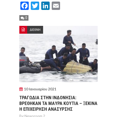
Facebook
Twitter
LinkedIn
Email
0
ΔΙΕΘΝΗ
10 Ιανουαρίου 2021
ΤΡΑΓΩΔIΑ ΣΤΗΝ ΙΝΔΟΝΗΣIΑ:
ΒΡEΘΗΚΑΝ ΤΑ ΜΑYΡΑ ΚΟΥΤIA – ΞΕΚΙΝA
Η ΕΠΙΧΕIΡΗΣΗ ΑΝAΣΥΡΣΗΣ
By:
Newsroom 2