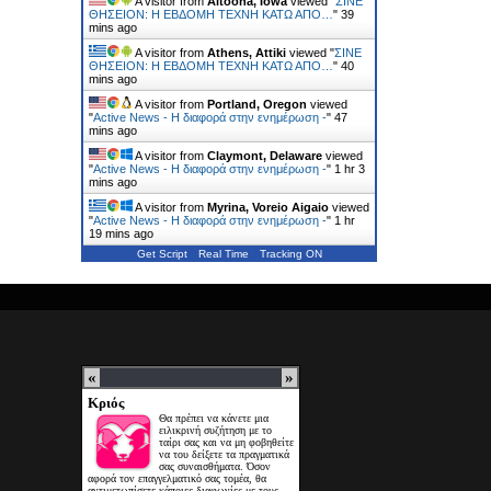
A visitor from
Altoona, Iowa
viewed "
ΣΙΝΕ
ΘΗΣΕΙΟΝ: Η ΕΒΔΟΜΗ ΤΕΧΝΗ ΚΑΤΩ ΑΠΟ…
"
39
mins ago
A visitor from
Athens, Attiki
viewed "
ΣΙΝΕ
ΘΗΣΕΙΟΝ: Η ΕΒΔΟΜΗ ΤΕΧΝΗ ΚΑΤΩ ΑΠΟ…
"
40
mins ago
A visitor from
Portland, Oregon
viewed
"
Active News - Η διαφορά στην ενημέρωση -
"
47
mins ago
A visitor from
Claymont, Delaware
viewed
"
Active News - Η διαφορά στην ενημέρωση -
"
1 hr 3
mins ago
A visitor from
Myrina, Voreio Aigaio
viewed
"
Active News - Η διαφορά στην ενημέρωση -
"
1 hr
19 mins ago
Get Script
Real Time
Tracking ON