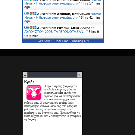
News - Η διαφορά στην ενημέρωση -
"
4 hrs 17 mins
ago
A visitor from
Asimion, Kriti
viewed "
Active
News - Η διαφορά στην ενημέρωση -
"
5 hrs 41 mins
ago
A visitor from
Pikermi, Attiki
viewed "
2
ΑΥΓΟΥΣΤΟΥ 2026: ΤΑ ΓΕΓΟΝΟΤΑ ΣΑΝ…
"
6 hrs 9
mins ago
Get Script
Real Time
Tracking ON