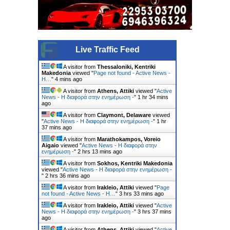
Live Traffic Feed
A visitor from
Thessaloniki, Kentriki
Makedonia
viewed "
Page not found - Active News -
Η…
"
4 mins ago
A visitor from
Athens, Attiki
viewed "
Active
News - Η διαφορά στην ενημέρωση -
"
1 hr 34 mins
ago
A visitor from
Claymont, Delaware
viewed
"
Active News - Η διαφορά στην ενημέρωση -
"
1 hr
37 mins ago
A visitor from
Marathokampos, Voreio
Aigaio
viewed "
Active News - Η διαφορά στην
ενημέρωση -
"
2 hrs 13 mins ago
A visitor from
Sokhos, Kentriki Makedonia
viewed "
Active News - Η διαφορά στην ενημέρωση -
"
2 hrs 36 mins ago
A visitor from
Irakleio, Attiki
viewed "
Page
not found - Active News - Η…
"
3 hrs 33 mins ago
A visitor from
Irakleio, Attiki
viewed "
Active
News - Η διαφορά στην ενημέρωση -
"
3 hrs 37 mins
ago
A visitor from
Athens, Attiki
viewed "
Active