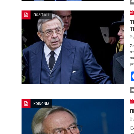
ΠΟΛΙΤΙΚΗ
Τ
Τ
By
Σε
απ
ακ
μα
ΚΟΙΝΩΝΙΑ
Π
By
Έφ
νο