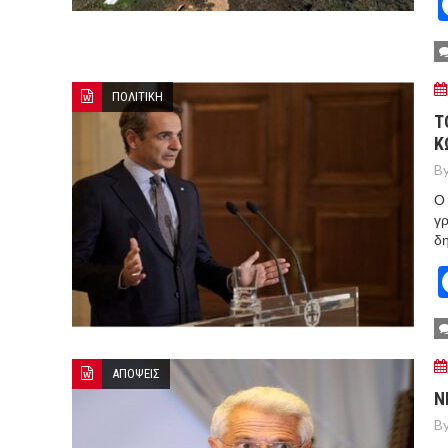
ΠΟΛΙΤΙΚΗ
Τ
Κ
By
Ο 
γρ
δ
ΑΠΟΨΕΙΣ
Ν
By