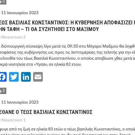
0
11 Ιανουαρίου 2023
ΕΩΣ ΒΑΣΙΛΙΑΣ ΚΩΝΣΤΑΝΤΙΝΟΣ: Η ΚΥΒΕΡΝΗΣΗ ΑΠΟΦΑΣΙΖΕΙ 
ΗΝ ΤΑΦΗ – ΤΙ ΘΑ ΣΥΖΗΤΗΘΕΙ ΣΤΟ ΜΑΞΙΜΟΥ
:
Newsroom 2
 διϋπουργική σύσκεψη λίγο μετά τις 09:30 στο Μέγαρο Μαξίμου θα ληφθ
οφάσεις της κυβέρνησης ως προς τις λεπτομέρειες της τελετής για την ε
ολουθία του τέως Βασιλιά Κωνσταντίνου, ο οποίος απεβίωσε χθες μετά 
κρά νοσηλεία στο «Υγεία», σε ηλικία 82 ετών.
Facebook
Twitter
LinkedIn
Email
0
11 Ιανουαρίου 2023
ΕΘΑΝΕ Ο ΤΕΩΣ ΒΑΣΙΛΙΑΣ ΚΩΝΣΤΑΝΤΙΝΟΣ
:
Newsroom 1
υγε από τη ζωή σε ηλικία 83 ετών ο τέως βασιλιάς Κωνσταντίνος, ο οποί
σηλευόταν τις τελευταίες ημέρες σε ιδιωτικό θεραπευτήριο στην Αττική.