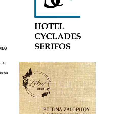
ΜΕΘ
ε το
ύεται