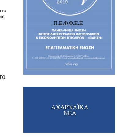
ι τα
ρού
ΤΟ