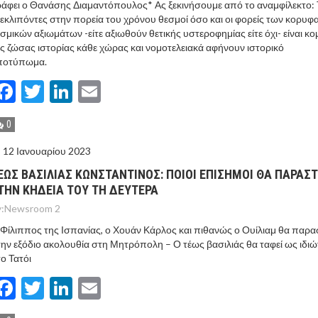
άφει ο Θανάσης Διαμαντόπουλος* Ας ξεκινήσουμε από το αναμφίλεκτο:
 εκλιπόντες στην πορεία του χρόνου θεσμοί όσο και οι φορείς των κορυφ
σμικών αξιωμάτων -είτε αξιωθούν θετικής υστεροφημίας είτε όχι- είναι κο
ς ζώσας ιστορίας κάθε χώρας και νομοτελειακά αφήνουν ιστορικό
ποτύπωμα.
Facebook
Twitter
LinkedIn
Email
0
12 Ιανουαρίου 2023
ΕΩΣ ΒΑΣΙΛΙΑΣ ΚΩΝΣΤΑΝΤΙΝΟΣ: ΠΟΙΟΙ ΕΠΙΣΗΜΟΙ ΘΑ ΠΑΡΑΣ
ΤΗΝ ΚΗΔΕΙΑ ΤΟΥ ΤΗ ΔΕΥΤΕΡΑ
:
Newsroom 2
Φίλιππος της Ισπανίας, ο Χουάν Κάρλος και πιθανώς ο Ουίλιαμ θα παρ
ην εξόδιο ακολουθία στη Μητρόπολη – Ο τέως βασιλιάς θα ταφεί ως ιδι
ο Τατόι
Facebook
Twitter
LinkedIn
Email