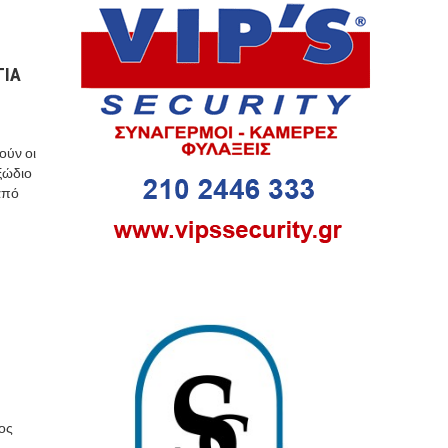
ΓΙΑ
ούν οι
ξώδιο
από
ος