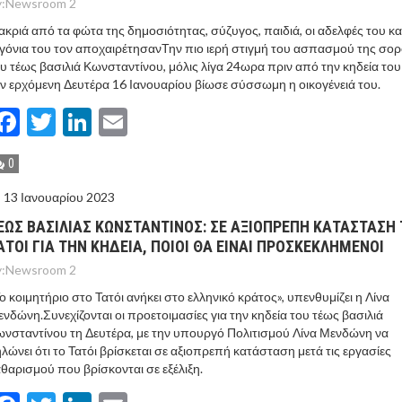
:
Newsroom 2
κριά από τα φώτα της δημοσιότητας, σύζυγος, παιδιά, οι αδελφές του κα
γόνια του τον αποχαιρέτησανΤην πιο ιερή στιγμή του ασπασμού της σο
υ τέως βασιλιά Κωνσταντίνου, μόλις λίγα 24ωρα πριν από την κηδεία του
ν ερχόμενη Δευτέρα 16 Ιανουαρίου βίωσε σύσσωμη η οικογένειά του.
Facebook
Twitter
LinkedIn
Email
0
13 Ιανουαρίου 2023
ΕΩΣ ΒΑΣΙΛΙΑΣ ΚΩΝΣΤΑΝΤΙΝΟΣ: ΣΕ ΑΞΙΟΠΡΕΠΗ ΚΑΤΑΣΤΑΣΗ 
ΑΤΟΙ ΓΙΑ ΤΗΝ ΚΗΔΕΙΑ, ΠΟΙΟΙ ΘΑ ΕΙΝΑΙ ΠΡΟΣΚΕΚΛΗΜΕΝΟΙ
:
Newsroom 2
ο κοιμητήριο στο Τατόι ανήκει στο ελληνικό κράτος», υπενθυμίζει η Λίνα
νδώνη.Συνεχίζονται οι προετοιμασίες για την κηδεία του τέως βασιλιά
νσταντίνου τη Δευτέρα, με την υπουργό Πολιτισμού Λίνα Μενδώνη να
λώνει ότι το Τατόι βρίσκεται σε αξιοπρεπή κατάσταση μετά τις εργασίες
θαρισμού που βρίσκονται σε εξέλιξη.