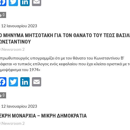
Facebook
Twitter
LinkedIn
Email
0
12 Ιανουαρίου 2023
Ο ΜΗΝΥΜΑ ΜΗΤΣΟΤΑΚΗ ΓΙΑ ΤΟΝ ΘΑΝΑΤΟ ΤΟΥ ΤΕΩΣ ΒΑΣΙΛ
ΩΝΣΤΑΝΤΙΝΟΥ
:
Newsroom 2
πρωθυπουργός υπογραμμίζει ότι με τον θάνατο του Κωνσταντίνου Β’
άφεται «ο τυπικός επίλογος ενός κεφαλαίου που έχει κλείσει οριστικά με τ
ημοψήφισμα του 1974»
Facebook
Twitter
LinkedIn
Email
0
12 Ιανουαρίου 2023
ΕΚΡH ΜΟΝΑΡΧIΑ – ΜΙΚΡH ΔΗΜΟΚΡΑΤIΑ
:
Newsroom 2