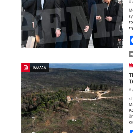
By
Μα
εγ
το
τη
ΕΛΛΑΔΑ
Τ
Τ
By
«Τ
Με
Κω
δη
κα