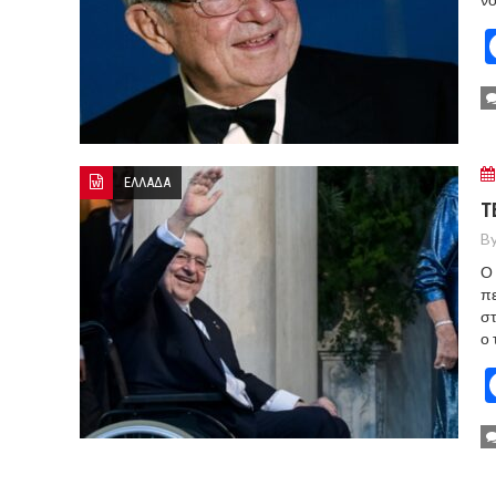
ΕΛΛΑΔΑ
Τ
By
Ο 
πε
στ
ο 