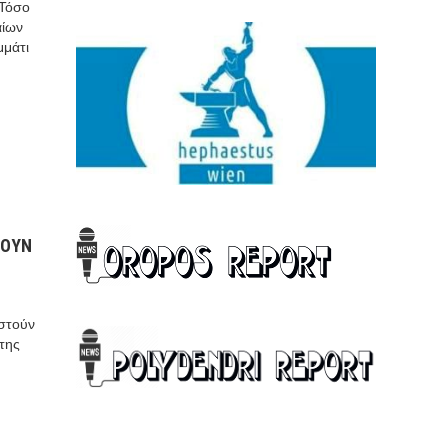
 Τόσο
αίων
μμάτι
ΤΟΥΝ
αστούν
ώτης