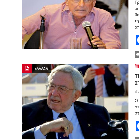
Γρ
οι
θε
τη
α
ΕΛΛΑΔΑ
Τ
Σ
By
Ο 
στ
στ