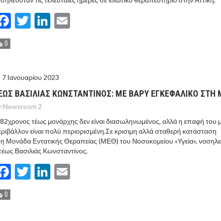
Facebook
Twitter
LinkedIn
Email
0
7 Ιανουαρίου 2023
ΕΩΣ ΒΑΣΙΛΙΑΣ ΚΩΝΣΤΑΝΤΙΝΟΣ: ΜΕ ΒΑΡΥ ΕΓΚΕΦΑΛΙΚΟ ΣΤΗ 
:
Newsroom 2
82χρονος τέως μονάρχης δεν είναι διασωληνωμένος, αλλά η επαφή του μ
ριβάλλον είναι πολύ περιορισμένη.Σε κρισιμη αλλά σταθερή κατάσταση
η Μονάδα Εντατικής Θεραπείας (ΜΕΘ) του Νοσοκομείου «Υγεία», νοσηλε
τέως Βασιλιάς Κωνσταντίνος.
Facebook
Twitter
LinkedIn
Email
0