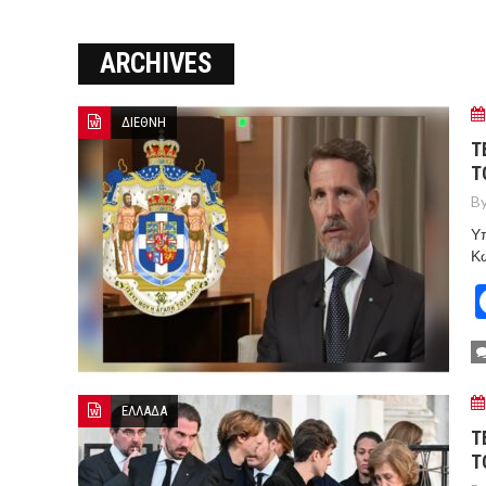
ΞΕΚΙΝΗΣΑΝ ΟΙ ΑΥΤΟΨΙΕΣ ΣΤ
ARCHIVES
ΠΟΡΤΟ ΓΕΡΜΕΝΟ Ο ΕΥΑΓΓ
ΔΙΕΘΝΗ
Τ
Τ
By
Υπ
Κω
ΕΛΛΑΔΑ
Τ
Τ