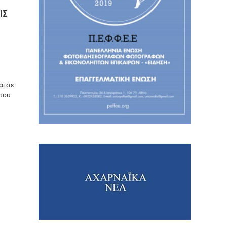
ΙΣ
αι σε
 του