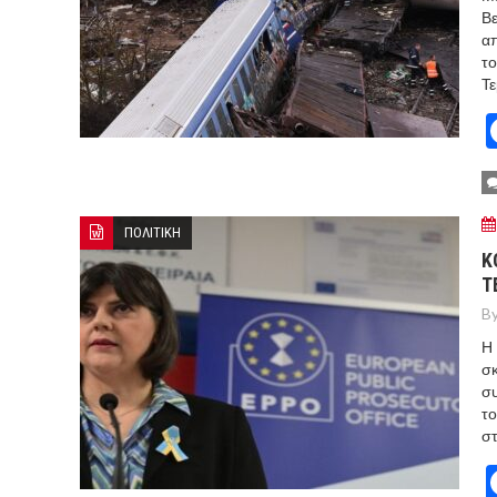
Βε
απ
το
Τ
ΠΟΛΙΤΙΚΗ
Κ
Τ
By
Η 
σ
συ
το
στ