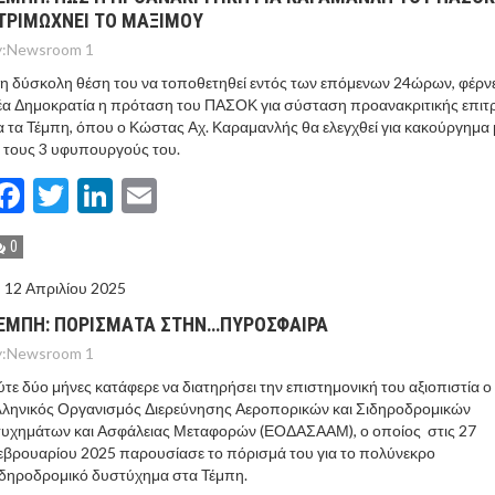
ΤΡΙΜΩΧΝΕΙ ΤΟ ΜΑΞΙΜΟΥ
:
Newsroom 1
η δύσκολη θέση του να τοποθετηθεί εντός των επόμενων 24ώρων, φέρνε
έα Δημοκρατία η πρόταση του ΠΑΣΟΚ για σύσταση προανακριτικής επι
α τα Τέμπη, όπου ο Κώστας Αχ. Καραμανλής θα ελεγχθεί για κακούργημα 
 τους 3 υφυπουργούς του.
Facebook
Twitter
LinkedIn
Email
0
12 Απριλίου 2025
ΕΜΠΗ: ΠΟΡΙΣΜΑΤΑ ΣΤΗΝ…ΠΥΡΟΣΦΑΙΡΑ
:
Newsroom 1
τε δύο μήνες κατάφερε να διατηρήσει την επιστημονική του αξιοπιστία ο
ληνικός Οργανισμός Διερεύνησης Αεροπορικών και Σιδηροδρομικών
τυχημάτων και Ασφάλειας Μεταφορών (ΕΟΔΑΣΑΑΜ), ο οποίος στις 27
βρουαρίου 2025 παρουσίασε το πόρισμά του για το πολύνεκρο
δηροδρομικό δυστύχημα στα Τέμπη.