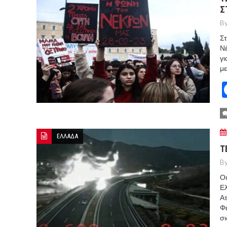
Σ
By
Στ
Ν
γι
με
ΕΛΛΑΔΑ
Τ
By
Ού
Ελ
Α
Φε
σι