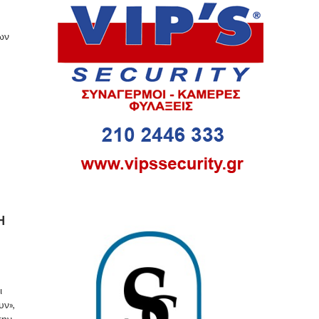
ων
Η
ι
υν»,
την