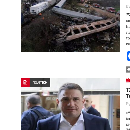
By
Έξ
κα
Εμ
πό
τρ
κα
ΠΟΛΙΤΙΚΗ
Τ
Τ
By
«A
δι
ισ
δή