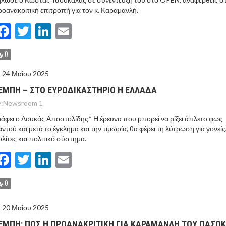
οανακριτική επιτροπή για τον κ. Καραμανλή.
Facebook
Twitter
LinkedIn
Email
0
24 Μαΐου 2025
ΕΜΠΗ – ΣΤΟ ΕΥΡΩΔΙΚΑΣΤΗΡΙΟ Η ΕΛΛΑΔΑ
:
Newsroom 1
άφει ο Λουκάς Αποστολίδης* Η έρευνα που μπορεί να ρίξει άπλετο φως
ντού και μετά το έγκλημα και την τιμωρία, θα φέρει τη λύτρωση για γονείς
λίτες και πολιτικό σύστημα.
Facebook
Twitter
LinkedIn
Email
0
20 Μαΐου 2025
ΕΜΠΗ: ΠΩΣ Η ΠΡΟΑΝΑΚΡΙΤΙΚΗ ΓΙΑ ΚΑΡΑΜΑΝΛΗ ΤΟΥ ΠΑΣΟΚ