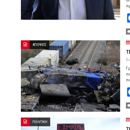
πρ
ΑΠΟΨΕΙΣ
Τ
By
Γρ
πα
πο
ΠΟΛΙΤΙΚΗ
Τ