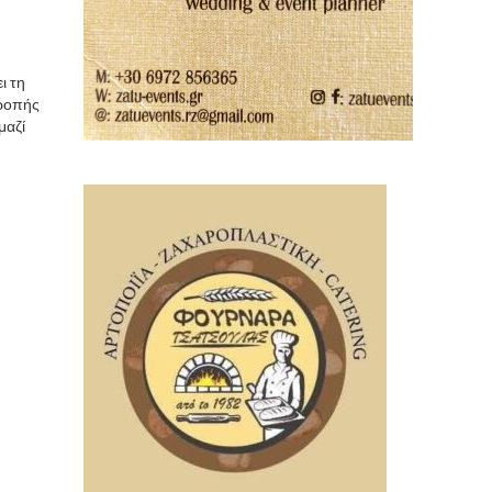
ι τη
τροπής
μαζί