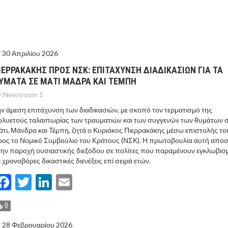
ΙΣ ΠΥΡΟΠΛΗΚΤΕΣ ΠΕΡΙΟΧΕΣ ΤΗΣ ΔΥΤΙΚΗΣ ΑΤΤΙΚΗΣ – ΣΤΟ
ΕΛΟΣ ΤΟΥΡΝΑΣ
30 Απριλίου 2026
ΙΕΡΡΑΚΑΚΗΣ ΠΡΟΣ ΝΣΚ: ΕΠΙΤΑΧΥΝΣΗ ΔΙΑΔΙΚΑΣΙΩΝ ΓΙΑ ΤΑ
ΥΜΑΤΑ ΣΕ ΜΑΤΙ ΜΑΔΡΑ ΚΑΙ ΤΕΜΠΗ
:
Newsroom 1
ν άμεση επιτάχυνση των διαδικασιών, με σκοπό τον τερματισμό της
λυετούς ταλαιπωρίας των τραυματιών και των συγγενών των θυμάτων 
τι, Μάνδρα και Τέμπη, ζητά ο Κυριάκος Πιερρακάκης μέσω επιστολής το
ος το Νομικό Συμβούλιο του Κράτους (ΝΣΚ). Η πρωτοβουλία αυτή απο
ην παροχή ουσιαστικής διεξόδου σε πολίτες που παραμένουν εγκλωβισ
 χρονοβόρες δικαστικές διενέξεις επί σειρά ετών.
Facebook
Twitter
LinkedIn
Email
0
28 Φεβρουαρίου 2026