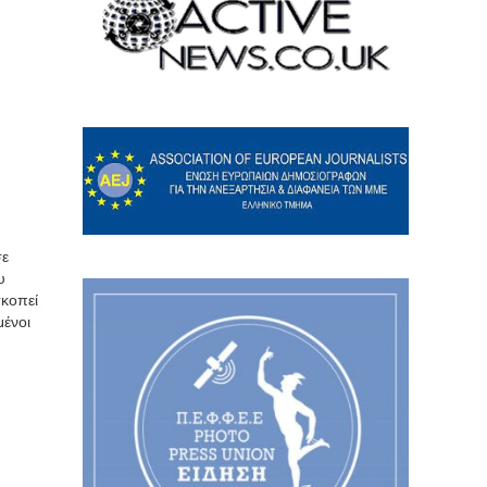
σε
υ
σκοπεί
μένοι