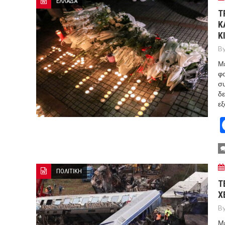
ΕΛΛΑΔΑ
Τ
Κ
Κ
By
Με
φο
συ
δε
εξ
ΠΟΛΙΤΙΚΗ
Τ
Χ
By
Με