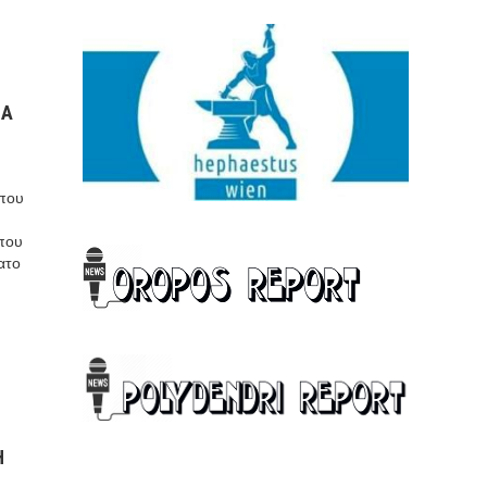
ΙΑ
 που
 που
νατο
Η