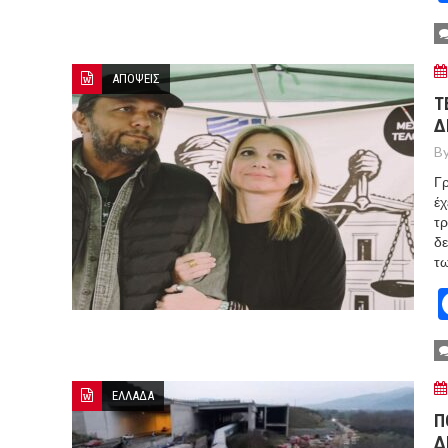
ΑΠΟΨΕΙΣ
Τ
Δ
By
Γρ
έχ
τρ
δε
τω
ΕΛΛΑΔΑ
Π
Δ