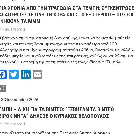
ΡΙΑ ΧΡΟΝΙΑ ΑΠΟ ΤΗΝ ΤΡΑΓΩΔΙΑ ΣΤΑ ΤΕΜΠΗ: ΣΥΓΚΕΝΤΡΩΣΕ
ΑΙ ΑΠΕΡΓΙΕΣ ΣΕ ΟΛΗ ΤΗ ΧΩΡΑ ΚΑΙ ΣΤΟ ΕΞΩΤΕΡΙΚΟ – ΠΩΣ ΘΑ
ΙΝΗΘΟΥΝ ΤΑ ΜΜΜ
:
Newsroom 1
 βασικό αίτημα την απονομή Δικαιοσύνης, εργατικά σωματεία, μαθητές,
ιτητές και πολίτες θα συμμετάσχουν στα περισσότερα από 100
λλαλητήρια που έχουν προγραμματιστεί σε Αθήνα, Θεσσαλονίκη, αλλά κ
κάδες μικρές και μεγάλες πόλεις της επικράτειας, καθώς και σε 25 σημεία
ωτερικού, με αφρομή την τρίτη επέτειο της τραγωδίας των Τεμπών.
Facebook
Twitter
LinkedIn
Email
0
30 Ιανουαρίου 2026
ΕΜΠΗ – ΔΙΚΗ ΓΙΑ ΤΑ ΒΙΝΤΕΟ: “ΕΣΒΗΣΑΝ ΤΑ ΒΙΝΤΕΟ
ΕΙΡΟΚΙΝΗΤΑ” ΔΗΛΩΣΕ Ο ΚΥΡΙΑΚΟΣ ΒΕΛΟΠΟΥΛΟΣ
:
Newsroom 1
 την εξέταση του προέδρου της Ελληνικής Λύσης Κυριάκου