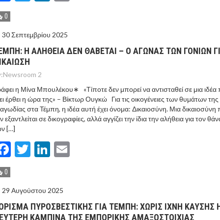
0
30 Σεπτεμβρίου 2025
ΕΜΠΗ: Η ΑΛΗΘΕΙΑ ΔΕΝ ΘΑΒΕΤΑΙ – Ο ΑΓΩΝΑΣ ΤΩΝ ΓΟΝΙΩΝ Γ
ΙΚΑΙΩΣΗ
:
Newsroom 2
άφει η Μίνα Μπουλέκου∗ «Τίποτε δεν μπορεί να αντισταθεί σε μια ιδέα
ει έρθει η ώρα της» – Βίκτωρ Ουγκώ Για τις οικογένειες των θυμάτων της
αγωδίας στα Τέμπη, η ιδέα αυτή έχει όνομα: Δικαιοσύνη. Μια δικαιοσύνη
ν εξαντλείται σε δικογραφίες, αλλά αγγίζει την ίδια την αλήθεια για τον θά
ν […]
Facebook
Twitter
LinkedIn
Email
0
29 Αυγούστου 2025
ΟΡΙΣΜΑ ΠΥΡΟΣΒΕΣΤΙΚΗΣ ΓΙΑ ΤΕΜΠΗ: ΧΩΡΙΣ ΙΧΝΗ ΚΑΥΣΗΣ 
ΕΥΤΕΡΗ ΚΑΜΠΙΝΑ ΤΗΣ ΕΜΠΟΡΙΚΗΣ ΑΜΑΞΟΣΤΟΙΧΙΑΣ