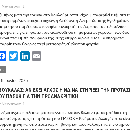
:
Newsroom 1
ι μήνες μετά την έρευνα στο Κουλούρι, όπου είχαν μεταφερθεί τμήματα τ
τεστραμμένων αμαξοστοιχιών, η Διεύθυνση Αντιμετώπισης Εγκλημάτων
πρησμού παρέδωσε στον εφέτη ανακριτή της Λάρισας το πολυσέλιδο
ρισμά της για τη φωτιά που ακολούθησε τη μοιραία σύγκρουση των δύο
ένων στα Τέμπη, το βράδυ της 28ης Φεβρουαρίου 2023. Τα ευρήματα
ταρρίπτουν θεωρίες περί μεταφοράς εύφλεκτου φορτίου.
Facebook
Twitter
LinkedIn
Email
0
8 Ιουνίου 2025
ΣΟΥΚΑΛΑΣ: ΑΝ ΕΧΕΙ ΑΓΧΟΣ Η ΝΔ ΝΑ ΣΤΗΡΙΞΕΙ ΤΗΝ ΠΡΟΤΑΣ
ΟΥ ΠΑΣΟΚ ΓΙΑ ΤΗΝ ΠΡΟΑΝΑΚΡΙΤΙΚΗ
:
Newsroom 1
ν έχει άγχος η πλειοψηφία και εννοεί πως δεν θέλει να μπει εμπόδιο στη
καιοσύνη, υπάρχει η πρόταση του ΠΑΣΟΚ – Κινήματος Αλλαγής που είνα
ορροπημένη και σε στέρεα νομική βάση, και τους καλούμε να την στηρίξο
λωσε ο Κώστας Τσουκαλάς σε συνέντευξη του στο OPEN, αναφερθείς σ