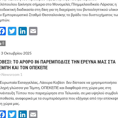
λόπουλου ξεκίνησε σήμερα στο Μονομελές Πλημμελειοδικείο Λάρισας η
οδεικτική διαδικασία στη δίκη για τη διαχείριση του βιντεοληπτικού υλικ
ν Εμπορευματικό Σταθμό Θεσσαλονίκης το βράδυ του δυστυχήματος τω
εμπών.
Facebook
Twitter
LinkedIn
Email
0
3 Οκτωβρίου 2025
ΟΒΕΣΙ: ΤΟ ΑΡΘΡΟ 86 ΠΑΡΕΜΠΟΔΙΣΕ ΤΗΝ ΕΡΕΥΝΑ ΜΑΣ ΣΤΑ
ΕΜΠΗ ΚΑΙ ΤΟΝ ΟΠΕΚΕΠΕ
:
Newsroom 1
Ευρωπαία Εισαγγελέας, Λάουρα Κοβέσι δεν δίστασε να χρησιμοποιήσει
κληρή γλώσσα για Τέμπη, ΟΠΕΚΕΠΕ και διαφθορά στη χώρα μας στη
νέντευξη Τύπου που παραχώρησε στο Τελωνείο, σε μια υψηλού συμβολ
ποθεσία, αναφορικά με τα συμπεράσματα που εξήγαγε από την επίσκεψ
η χώρα μας.
Facebook
Twitter
LinkedIn
Email