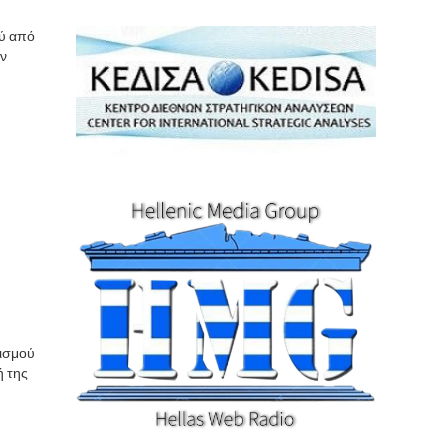
ού από
ν
ισμού
ή της