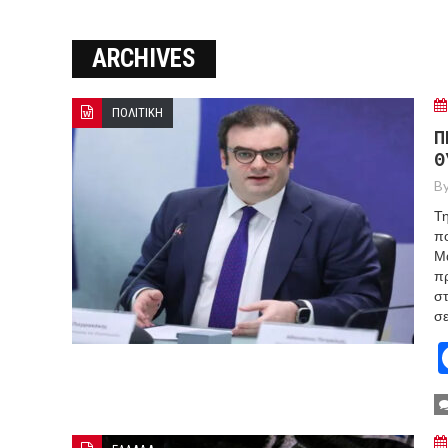
ΞΕΚΙΝΗΣΑΝ ΟΙ ΑΥΤΟΨΙΕΣ ΣΤ
ARCHIVES
ΠΟΡΤΟ ΓΕΡΜΕΝΟ Ο ΕΥΑΓΓ
ΠΟΛΙΤΙΚΗ
Π
Θ
By
Τη
πο
Μά
πρ
στ
σε