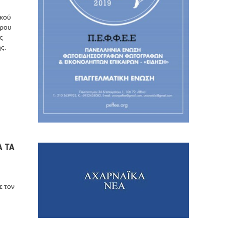
ακού
τρου
ς
ς.
Α ΤΑ
ε τον