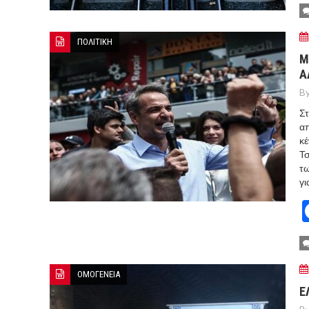
ΠΟΛΙΤΙΚΗ
Μ
Α
By
Στ
απ
κέ
Τσ
τω
γι
ΟΜΟΓΕΝΕΙΑ
Ε