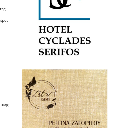
της
μέρος
τικής