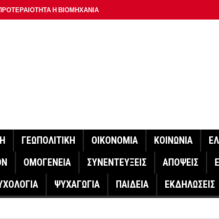
ΠΡΟΤΕΡΑΙΟΤΗΤΑ Η ΒΙΟΜΗΧΑΝΙΑ
ΟΝ ΣΠΟΥΔΑΙΟΤΕΡΟ ΕΡΜΗΝΕΥΤΗ ΛΑΚΗ ΧΑΛΚΙΑ –
ΑΦΕΙΟ ΑΘΗΝΩΝ
ΟΙΓΕΙ Η ΠΛΑΤΦΟΡΜΑ
ΓΟΝΟΤΑ ΣΑΝ ΣΗΜΕΡΑ
ΑΚΟΙΝΩΣΕ Ο ΜΗΤΣΟΤΑΚΗΣ ΓΙΑ ΤΟΥΣ ΠΥΡΟΠΛΗΚΤΟΥΣ
ΙΣ ΠΥΡΟΠΛΗΚΤΕΣ ΠΕΡΙΟΧΕΣ ΤΗΣ ΔΥΤΙΚΗΣ ΑΤΤΙΚΗΣ – ΣΤΟ
ΝΗ
ΓΕΩΠΟΛΙΤΙΚΗ
ΟΙΚΟΝΟΜΙΑ
ΚΟΙΝΩΝΙΑ
Ε
ΕΛΟΣ ΤΟΥΡΝΑΣ
ΟΝ
ΟΜΟΓΕΝΕΙΑ
ΣΥΝΕΝΤΕΥΞΕΙΣ
ΑΠΟΨΕΙΣ
ΗΝΑΣ ΕΡΕΥΝΗΤΗΣ ΣΤΗ ΔΑΝΙΑ ΣΧΕΔΙΑΖΕΙ DRONE ΓΙΑ ΤΗ
ΥΧΟΛΟΓΙΑ
ΨΥΧΑΓΩΓΙΑ
ΠΑΙΔΕΙΑ
ΕΚΔΗΛΩΣΕΙΣ
ΓΟΝΟΤΑ ΣΑΝ ΣΗΜΕΡΑ