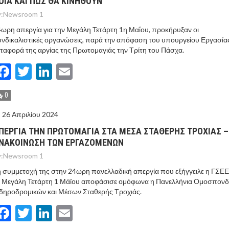
ΟΙΑ ΚΑΙ ΠΩΣ ΘΑ ΚΙΝΗΘΟΥΝ
:
Newsroom 1
ωρη απεργία για την Μεγάλη Τετάρτη 1η Μαΐου, προκήρυξαν οι
νδικαλιστικές οργανώσεις, παρά την απόφαση του υπουργείου Εργασίας
ταφορά της αργίας της Πρωτομαγιάς την Τρίτη του Πάσχα.
Facebook
Twitter
LinkedIn
Email
0
26 Απριλίου 2024
ΠΕΡΓΙΑ ΤΗΝ ΠΡΩΤΟΜΑΓΙΑ ΣΤΑ ΜΕΣΑ ΣΤΑΘΕΡΗΣ ΤΡΟΧΙΑΣ –
ΝΑΚΟΙΝΩΣΗ ΤΩΝ ΕΡΓΑΖΟΜΕΝΩΝ
:
Newsroom 1
 συμμετοχή της στην 24ωρη πανελλαδική απεργία που εξήγγειλε η ΓΣΕΕ
η Μεγάλη Τετάρτη 1 Μάϊου αποφάσισε ομόφωνα η Πανελλήνια Ομοσπονδ
δηροδρομικών και Μέσων Σταθερής Τροχιάς.
Facebook
Twitter
LinkedIn
Email