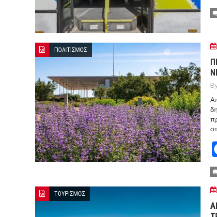
ΠΟΛΙΤΙΣΜΟΣ
Π
Ν
By
Απ
δη
πρ
στ
ΤΟΥΡΙΣΜΟΣ
Α
Τ