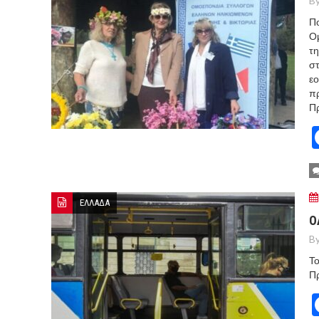
By
Πο
Ο
τη
στ
ε
πρ
Πρ
ΕΛΛΑΔΑ
Ο
By
Το
Πρ