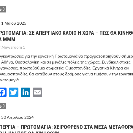
0
1 Μαΐου 2025
ΡΩΤΟΜΑΓΙΑ: ΣΕ ΑΠΕΡΓΙΑΚΟ ΚΛΟΙΟ Η ΧΩΡΑ – ΠΩΣ ΘΑ ΚΙΝΗ
Α ΜΜΜ
:
Newsroom 1
γκεντρώσεις για την εργατική Πρωτομαγιά θα πραγματοποιηθούν σήμε
 Αθήνα, Θεσσαλονίκη και σε μεγάλες πόλεις της χώρας. Συνδικαλιστικές
γανώσεις, πρωτοβάθμια σωματεία, Ομοσπονδίες, Εργατικά Κέντρα και
νομοσπονδίες, θα κατέβουν στους δρόμους για να τιμήσουν την εργατικ
ρωτομαγιά.
Facebook
Twitter
LinkedIn
Email
0
30 Απριλίου 2024
ΠΕΡΓΙΑ – ΠΡΩΤΟΜΑΓΙΑ: ΧΕΙΡΟΦΡΕΝΟ ΣΤΑ ΜΕΣΑ ΜΕΤΑΦΟΡΑ