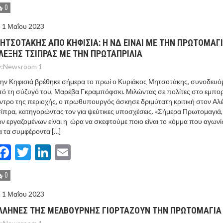
0
1 Μαΐου 2023
ΗΤΣΟΤΑΚΗΣ ΑΠΟ ΚΗΦΙΣΙΑ: Η ΝΔ ΕΙΝΑΙ ΜΕ ΤΗΝ ΠΡΩΤΟΜΑΓΙ
ΛΕΞΗΣ ΤΣΙΠΡΑΣ ΜΕ ΤΗΝ ΠΡΩΤΑΠΡΙΛΙΑ
:
Newsroom 1
ην Κηφισιά βρέθηκε σήμερα το πρωί ο Κυριάκος Μητσοτάκης, συνοδευό
ό τη σύζυγό του, Μαρέβα Γκραμπόφσκι. Μιλώντας σε πολίτες στο εμπο
ντρο της περιοχής, ο πρωθυπουργός άσκησε δριμύτατη κριτική στον Αλ
ίπρα, κατηγορώντας τον για ψεύτικες υποσχέσεις. «Σήμερα Πρωτομαγιά,
ν εργαζομένων είναι η ώρα να σκεφτούμε ποιο είναι το κόμμα που αγωνί
α τα συμφέροντα […]
Facebook
Twitter
LinkedIn
Email
0
1 Μαΐου 2023
ΛΛΗΝΕΣ ΤΗΣ ΜΕΛΒΟΥΡΝΗΣ ΓΙΟΡΤΑΖΟΥΝ ΤΗΝ ΠΡΩΤΟΜΑΓΙΑ