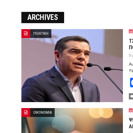
Ο ΠΑΝΟΣ ΑΒΡΑΜΟΠΟΥΛΟΣ Σ
ARCHIVES
8-26
Ο Πάνος Αβραμόπουλος στο 
ΠΟΛΙΤΙΚΗ
Τ
Π
By
Αν
π
ΟΙΚΟΝΟΜΙΑ
Ψ
Α