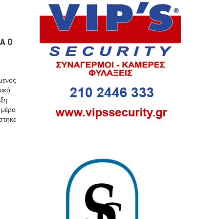
Α Ο
μενος
ρικό
έξη
 μέρα
στηκε