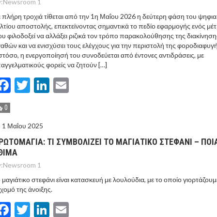
:
Newsroom 1
 πλήρη τροχιά τίθεται από την 1η Μαΐου 2026 η δεύτερη φάση του ψηφι
λτίου αποστολής, επεκτείνοντας σημαντικά το πεδίο εφαρμογής ενός μέ
υ φιλοδοξεί να αλλάξει ριζικά τον τρόπο παρακολούθησης της διακίνηση
αθών και να ενισχύσει τους ελέγχους για την περιστολή της φοροδιαφυγή
τόσο, η ενεργοποίησή του συνοδεύεται από έντονες αντιδράσεις, με
αγγελματικούς φορείς να ζητούν […]
Facebook
Twitter
LinkedIn
Email
0
1 Μαΐου 2025
ΡΩΤΟΜΑΓΙΑ: ΤΙ ΣΥΜΒΟΛΙΖΕΙ ΤΟ ΜΑΓΙΑΤΙΚΟ ΣΤΕΦΑΝΙ – ΠΟΙ
ΘΙΜΑ
:
Newsroom 1
 μαγιάτικο στεφάνι είναι κατασκευή με λουλούδια, με το οποίο γιορτάζουμ
χομό της άνοιξης.
Facebook
Twitter
LinkedIn
Email