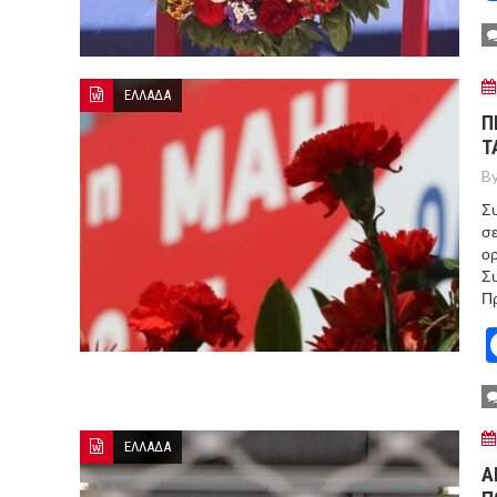
ΕΛΛΑΔΑ
Π
Τ
By
Συ
σε
ορ
Συ
Π
ΕΛΛΑΔΑ
Α