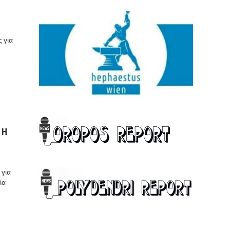
 για
 Η
 για
ία