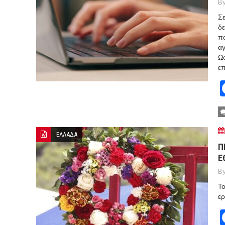
By
Σε
δε
πο
αγ
Ωσ
επ
ΕΛΛΑΔΑ
Π
Ε
By
Το
ερ