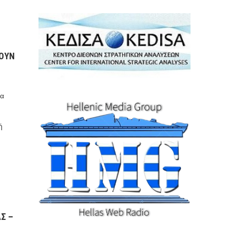
ΘΟΥΝ
ρα
ή
Σ –