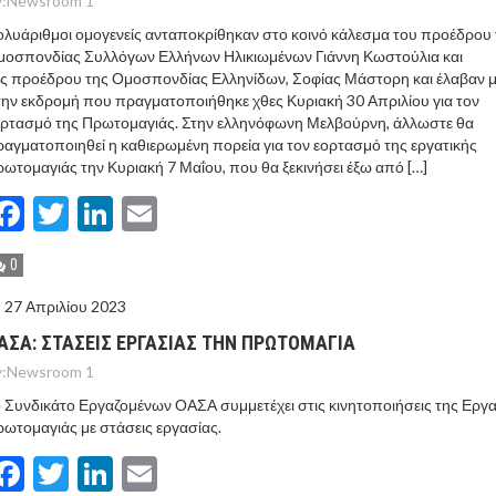
:
Newsroom 1
λυάριθμοι ομογενείς ανταποκρίθηκαν στο κοινό κάλεσμα του προέδρου 
μοσπονδίας Συλλόγων Ελλήνων Ηλικιωμένων Γιάννη Κωστούλια και
ς προέδρου της Ομοσπονδίας Ελληνίδων, Σοφίας Μάστορη και έλαβαν 
ην εκδρομή που πραγματοποιήθηκε χθες Κυριακή 30 Απριλίου για τον
ορτασμό της Πρωτομαγιάς. Στην ελληνόφωνη Μελβούρνη, άλλωστε θα
αγματοποιηθεί η καθιερωμένη πορεία για τον εορτασμό της εργατικής
ωτομαγιάς την Κυριακή 7 Μαΐου, που θα ξεκινήσει έξω από […]
Facebook
Twitter
LinkedIn
Email
0
27 Απριλίου 2023
ΑΣΑ: ΣΤΑΣΕΙΣ ΕΡΓΑΣΙΑΣ ΤΗΝ ΠΡΩΤΟΜΑΓΙΑ
:
Newsroom 1
 Συνδικάτο Εργαζομένων ΟΑΣΑ συμμετέχει στις κινητοποιήσεις της Εργα
ωτομαγιάς με στάσεις εργασίας.
Facebook
Twitter
LinkedIn
Email