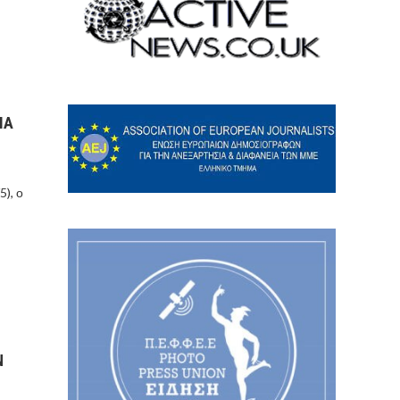
ΙΑ
), ο
Ν