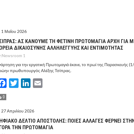
ΤΟ ΚΕΝΤΡΙΚΟ ΔΕΛΤΙΟ ΤΟΥ KONTRA – KONTRA NEWS 4-
MEGA NEWS – «NOW» με τον Βασίλη Σφήνα 3-8-26 !
1 Μαΐου 2026
ΣΙΠΡΑΣ: ΑΣ ΚΑΝΟΥΜΕ ΤΗ ΦΕΤΙΝΗ ΠΡΩΤΟΜΑΓΙΑ ΑΡΧΗ ΓΙΑ Μ
ΟΡΕΙΑ ΔΙΚΑΙΟΣΥΝΗΣ ΑΛΛΗΛΕΓΓΥΗΣ ΚΑΙ ΕΝΤΙΜΟΤΗΤΑΣ
:
Newsroom 1
άρτηση για την εργατική Πρωτομαγιά έκανε, το πρωί της Παρασκευής (1/5
ρώην πρωθυπουργός Αλέξης Τσίπρας.
Facebook
Twitter
LinkedIn
Email
0
27 Απριλίου 2026
ΗΦΙΑΚΟ ΔΕΛΤΙΟ ΑΠΟΣΤΟΛΗΣ: ΠΟΙΕΣ ΑΛΛΑΓΕΣ ΦΕΡΝΕΙ ΣΤΗ
ΓΟΡΑ ΤΗΝ ΠΡΩΤΟΜΑΓΙΑ