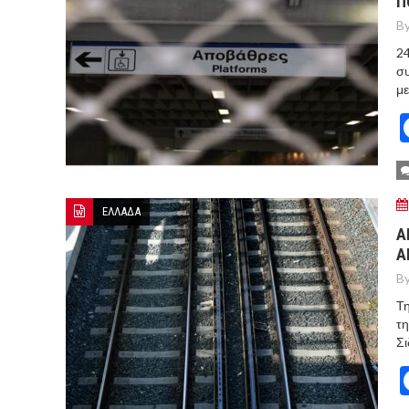
Π
By
24
συ
με
ΕΛΛΑΔΑ
Α
Α
By
Τη
τ
Σι