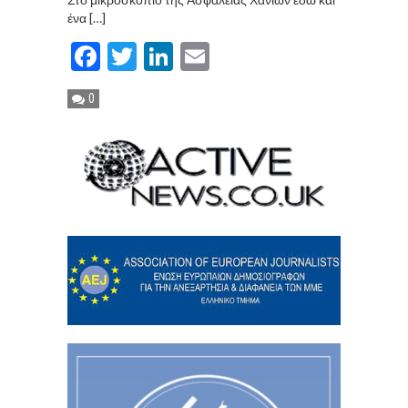
ένα […]
Facebook
Twitter
LinkedIn
Email
0