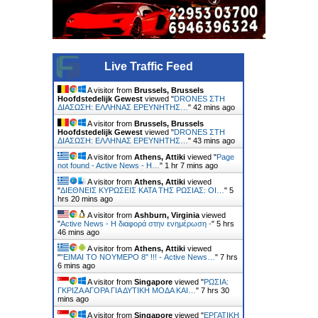
Live Traffic Feed
A visitor from
Brussels, Brussels
Hoofdstedelijk Gewest
viewed "
DRONES ΣΤΗ
ΔΙΑΣΩΣΗ: ΕΛΛΗΝΑΣ ΕΡΕΥΝΗΤΗΣ…
"
42 mins ago
A visitor from
Brussels, Brussels
Hoofdstedelijk Gewest
viewed "
DRONES ΣΤΗ
ΔΙΑΣΩΣΗ: ΕΛΛΗΝΑΣ ΕΡΕΥΝΗΤΗΣ…
"
43 mins ago
A visitor from
Athens, Attiki
viewed "
Page
not found - Active News - Η…
"
1 hr 7 mins ago
A visitor from
Athens, Attiki
viewed
"
ΔΙΕΘΝΕΙΣ ΚΥΡΩΣΕΙΣ ΚΑΤΑ ΤΗΣ ΡΩΣΙΑΣ: ΟΙ…
"
5
hrs 20 mins ago
A visitor from
Ashburn, Virginia
viewed
"
Active News - Η διαφορά στην ενημέρωση -
"
5 hrs
46 mins ago
A visitor from
Athens, Attiki
viewed
"
"ΕΙΜΑΙ ΤΟ ΝΟΥΜΕΡΟ 8" !!! - Active News…
"
7 hrs
6 mins ago
A visitor from
Singapore
viewed "
ΡΩΣΙΑ:
ΓΚΡΙΖΑ ΑΓΟΡΑ ΓΙΑ ΔΥΤΙΚΗ ΜΟΔΑ ΚΑΙ…
"
7 hrs 30
mins ago
A visitor from
Singapore
viewed "
ΕΡΓΑΤΙΚΗ