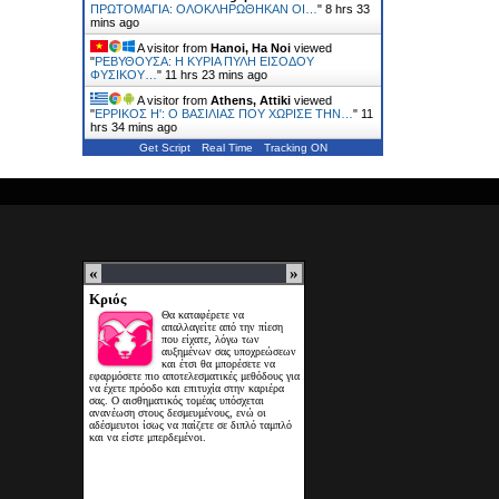
ΠΡΩΤΟΜΑΓΙΑ: ΟΛΟΚΛΗΡΩΘΗΚΑΝ ΟΙ…
"
8 hrs 33
mins ago
A visitor from
Hanoi, Ha Noi
viewed
"
ΡΕΒΥΘΟΥΣΑ: H ΚΥΡΙΑ ΠΥΛΗ ΕΙΣΟΔΟΥ
ΦΥΣΙΚΟΥ…
"
11 hrs 23 mins ago
A visitor from
Athens, Attiki
viewed
"
ΕΡΡΙΚΟΣ H': Ο ΒΑΣΙΛΙΑΣ ΠΟΥ ΧΩΡΙΣΕ ΤΗΝ…
"
11
hrs 34 mins ago
Get Script
Real Time
Tracking ON