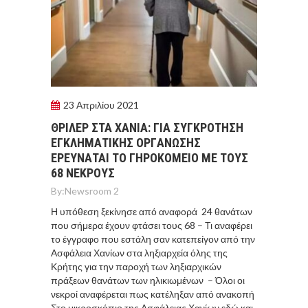
23 Απριλίου 2021
ΘΡIΛΕΡ ΣΤΑ ΧΑΝΙA: ΓΙΑ ΣΥΓΚΡOΤΗΣΗ
ΕΓΚΛΗΜΑΤΙΚHΣ ΟΡΓAΝΩΣΗΣ
ΕΡΕΥΝAΤΑΙ ΤΟ ΓΗΡΟΚΟΜΕIΟ ΜΕ ΤΟΥΣ
68 ΝΕΚΡΟΎΣ
By:
Newsroom 2
Η υπόθεση ξεκίνησε από αναφορά 24 θανάτων
που σήμερα έχουν φτάσει τους 68 – Τι αναφέρει
το έγγραφο που εστάλη σαν κατεπείγον από την
Ασφάλεια Χανίων στα ληξιαρχεία όλης της
Κρήτης για την παροχή των ληξιαρχικών
πράξεων θανάτων των ηλικιωμένων – Όλοι οι
νεκροί αναφέρεται πως κατέληξαν από ανακοπή
Στο μικροσκόπιο της Ασφάλειας Χανίων εδώ και