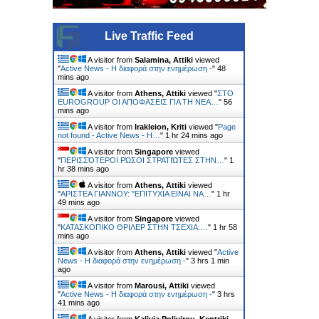
Live Traffic Feed
A visitor from
Salamina, Attiki
viewed
"
Active News - Η διαφορά στην ενημέρωση -
"
48
mins ago
A visitor from
Athens, Attiki
viewed "
ΣΤΟ
EUROGROUP ΟΙ ΑΠΟΦΑΣΕΙΣ ΓΙΑ ΤΗ ΝΕΑ…
"
56
mins ago
A visitor from
Irakleion, Kriti
viewed "
Page
not found - Active News - Η…
"
1 hr 24 mins ago
A visitor from
Singapore
viewed
"
ΠΕΡΙΣΣΌΤΕΡΟΙ ΡΏΣΟΙ ΣΤΡΑΤΙΏΤΕΣ ΣΤΗΝ…
"
1
hr 38 mins ago
A visitor from
Athens, Attiki
viewed
"
ΑΡΙΣΤΕΑ ΓΙΑΝΝΟΥ: "ΕΠΙΤΥΧΙΑ ΕΙΝΑΙ ΝΑ…
"
1 hr
49 mins ago
A visitor from
Singapore
viewed
"
ΚΑΤΑΣΚΟΠΙΚΟ ΘΡΙΛΕΡ ΣΤΗΝ ΤΣΕΧΙΑ:…
"
1 hr 58
mins ago
A visitor from
Athens, Attiki
viewed "
Active
News - Η διαφορά στην ενημέρωση -
"
3 hrs 1 min
ago
A visitor from
Marousi, Attiki
viewed
"
Active News - Η διαφορά στην ενημέρωση -
"
3 hrs
41 mins ago
A visitor from
Kalivia Poliyirou, Kentriki