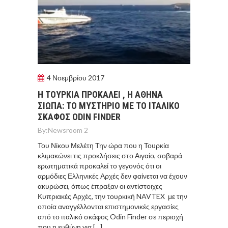
4 Νοεμβρίου 2017
Η ΤΟΥΡΚΙΑ ΠΡΟΚΑΛΕΙ , Η ΑΘΗΝΑ
ΣΙΩΠΑ: ΤΟ ΜΥΣΤΗΡΙΟ ΜΕ ΤΟ ΙΤΑΛΙΚΟ
ΣΚΑΦΟΣ ΟDIN FINDER
By:
Newsroom 2
Του Νίκου Μελέτη Την ώρα που η Τουρκία
κλιμακώνει τις προκλήσεις στο Αιγαίο, σοβαρά
ερωτηματικά προκαλεί το γεγονός ότι οι
αρμόδιες Ελληνικές Αρχές δεν φαίνεται να έχουν
ακυρώσει, όπως έπραξαν οι αντίστοιχες
Κυπριακές Αρχές, την τουρκική NAVTEX με την
οποία αναγγέλλονται επιστημονικές εργασίες
από το ιταλικό σκάφος Odin Finder σε περιοχή
που η ευθύνη για […]