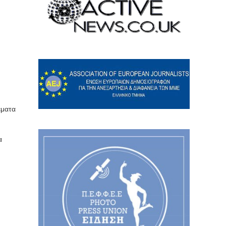
έματα
α