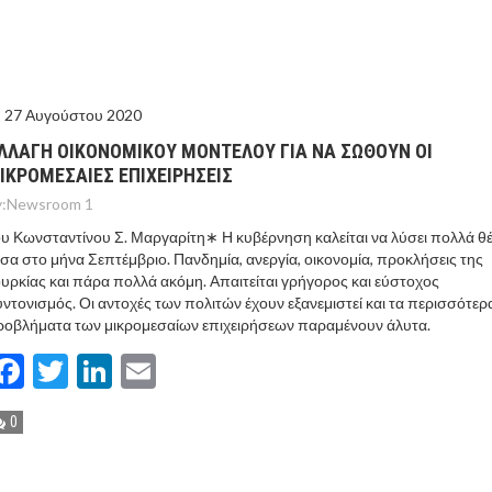
ΙΣ ΠΥΡΟΠΛΗΚΤΕΣ ΠΕΡΙΟΧΕΣ ΤΗΣ ΔΥΤΙΚΗΣ ΑΤΤΙΚΗΣ – ΣΤΟ
ΕΛΟΣ ΤΟΥΡΝΑΣ
27 Αυγούστου 2020
ΛΛΑΓΗ ΟΙΚΟΝΟΜΙΚΟΥ ΜΟΝΤΕΛΟΥ ΓΙΑ ΝΑ ΣΩΘΟΥΝ ΟΙ
ΙΚΡΟΜΕΣΑΙΕΣ ΕΠΙΧΕΙΡΗΣΕΙΣ
:
Newsroom 1
υ Κωνσταντίνου Σ. Μαργαρίτη∗ Η κυβέρνηση καλείται να λύσει πολλά θ
σα στο μήνα Σεπτέμβριο. Πανδημία, ανεργία, οικονομία, προκλήσεις της
υρκίας και πάρα πολλά ακόμη. Απαιτείται γρήγορος και εύστοχος
ντονισμός. Οι αντοχές των πολιτών έχουν εξανεμιστεί και τα περισσότερ
οβλήματα των μικρομεσαίων επιχειρήσεων παραμένουν άλυτα.
Facebook
Twitter
LinkedIn
Email
0