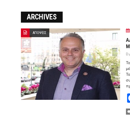
ΞΕΚΙΝΗΣΑΝ ΟΙ ΑΥΤΟΨΙΕΣ ΣΤ
ARCHIVES
ΠΟΡΤΟ ΓΕΡΜΕΝΟ Ο ΕΥΑΓΓ
ΑΠΟΨΕΙΣ
Α
Μ
By
Το
μέ
Το
συ
πρ