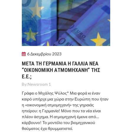
6 Δεκεμβρίου 2023
ΜΕΤΑ ΤΗ ΓΕΡΜΑΝΙΑ Η ΓΑΛΛΙΑ ΝΕΑ
“ΟΙΚΟΝΟΜΙΚΗ ΑΤΜΟΜΗΧΑΝΗ” ΤΗΣ
Ε.Ε.;
By:
Newsroom 1
Γράφει ο Μιχάλης Ψύλος* Μια φορά κι έναν
καιρό υπήρχε μια χώρα στην Ευρώπη που ήταν
η «οικονομική ατμομηχανή» της γηραιάς
ηπείρου: η Γερμανία! Μόνο που τα νέα είναι
πλέον άσχημα. Η ατμομηχανή έμεινε από…
κάρβουνο! Το μοντέλο του βιομηχανικού
θαύματος έχει θρυμματιστεί.