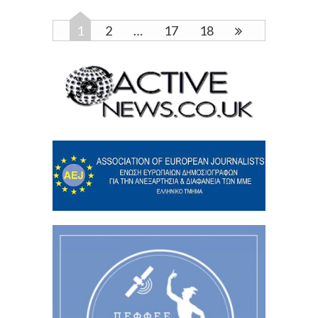
1
2
…
17
18