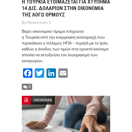
Η ΤΟΥΡΚΙΑ ΕΤΟΙΜΑΖΕΤΑΙ ΓΙΑ ΧΤΥΠΗΜΑ
14 ΔΙΣ. ΔΟΛΑΡΙΩΝ ΣΤΗΝ ΟΙΚΟΝΟΜΙΑ
ΤΗΣ ΛΟΓΩ ΟΡΜΟΥΖ
By:
Newsroom 1
Βαρύ οικονομικό τίμημα πληρώνει
η Τουρκία από την ενεργειακή αναταραχή που
προκάλεσε ο πόλεμος ΗΠΑ – Ισραήλ με το Ιράν,
καθώς η άνοδος των τιμών στα ορυκτά καύσιμα
απειλεί να εκτοξεύσει τον λογαριασμό των
εισαγωγών.
Facebook
Twitter
LinkedIn
Email
0
ΟΙΚΟΝΟΜΙΑ