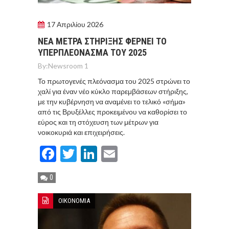
17 Απριλίου 2026
ΝΕΑ ΜΕΤΡΑ ΣΤΗΡΙΞΗΣ ΦΕΡΝΕΙ ΤΟ
ΥΠΕΡΠΛΕΟΝΑΣΜΑ ΤΟΥ 2025
By:
Newsroom 1
Το πρωτογενές πλεόνασμα του 2025 στρώνει το
χαλί για έναν νέο κύκλο παρεμβάσεων στήριξης,
με την κυβέρνηση να αναμένει το τελικό «σήμα»
από τις Βρυξέλλες προκειμένου να καθορίσει το
εύρος και τη στόχευση των μέτρων για
νοικοκυριά και επιχειρήσεις.
Facebook
Twitter
LinkedIn
Email
0
ΟΙΚΟΝΟΜΙΑ