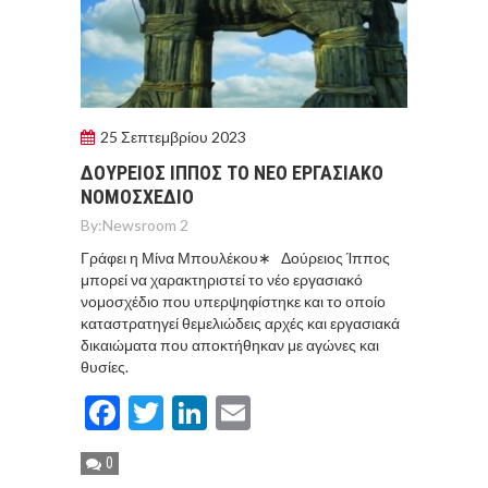
25 Σεπτεμβρίου 2023
ΔΟΥΡΕΙΟΣ ΙΠΠΟΣ ΤΟ ΝΕΟ ΕΡΓΑΣΙΑΚΟ
ΝΟΜΟΣΧΕΔΙΟ
By:
Newsroom 2
Γράφει η Μίνα Μπουλέκου∗ Δούρειος Ίππος
μπορεί να χαρακτηριστεί το νέο εργασιακό
νομοσχέδιο που υπερψηφίστηκε και το οποίο
καταστρατηγεί θεμελιώδεις αρχές και εργασιακά
δικαιώματα που αποκτήθηκαν με αγώνες και
θυσίες.
Facebook
Twitter
LinkedIn
Email
0