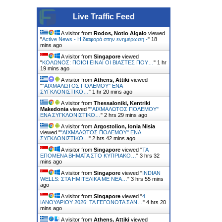
Live Traffic Feed
A visitor from
Rodos, Notio Aigaio
viewed
"
Active News - Η διαφορά στην ενημέρωση -
"
18
mins ago
A visitor from
Singapore
viewed
"
ΚΟΛΩΝΟΣ: ΠΟΙΟΙ ΕΙΝΑΙ ΟΙ ΒΙΑΣΤΕΣ ΠΟΥ…
"
1 hr
19 mins ago
A visitor from
Athens, Attiki
viewed
"
"ΑΙΧΜΑΛΩΤΟΣ ΠΟΛΕΜΟΥ" ΕΝΑ
ΣΥΓΚΛΟΝΙΣΤΙΚΟ…
"
1 hr 20 mins ago
A visitor from
Thessaloniki, Kentriki
Makedonia
viewed "
"ΑΙΧΜΑΛΩΤΟΣ ΠΟΛΕΜΟΥ"
ΕΝΑ ΣΥΓΚΛΟΝΙΣΤΙΚΟ…
"
2 hrs 29 mins ago
A visitor from
Argostolion, Ionia Nisia
viewed "
"ΑΙΧΜΑΛΩΤΟΣ ΠΟΛΕΜΟΥ" ΕΝΑ
ΣΥΓΚΛΟΝΙΣΤΙΚΟ…
"
2 hrs 42 mins ago
A visitor from
Singapore
viewed "
ΤΑ
ΕΠΟΜΕΝΑ ΒΗΜΑΤΑ ΣΤΟ ΚΥΠΡΙΑΚΟ…
"
3 hrs 32
mins ago
A visitor from
Singapore
viewed "
INDIAN
WELLS: ΣΤΑ ΗΜΙΤΕΛΙΚΑ ΜΕ ΝΕΑ…
"
3 hrs 55 mins
ago
A visitor from
Singapore
viewed "
4
ΙΑΝΟΥΑΡΙΟΥ 2026: ΤΑ ΓΕΓΟΝΟΤΑ ΣΑΝ…
"
4 hrs 20
mins ago
A visitor from
Athens, Attiki
viewed