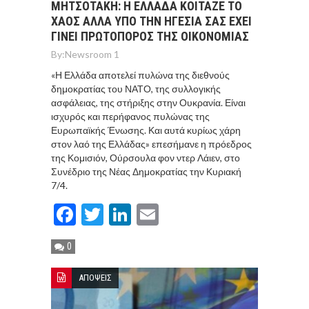
ΜΗΤΣΟΤΑΚΗ: Η ΕΛΛΑΔΑ ΚΟΙΤΑΖΕ ΤΟ
ΧΑΟΣ ΑΛΛΑ ΥΠΟ ΤΗΝ ΗΓΕΣΙΑ ΣΑΣ ΕΧΕΙ
ΓΙΝΕΙ ΠΡΩΤΟΠΟΡΟΣ ΤΗΣ ΟΙΚΟΝΟΜΙΑΣ
By:
Newsroom 1
«Η Ελλάδα αποτελεί πυλώνα της διεθνούς
δημοκρατίας του ΝΑΤΟ, της συλλογικής
ασφάλειας, της στήριξης στην Ουκρανία. Είναι
ισχυρός και περήφανος πυλώνας της
Ευρωπαϊκής Ένωσης. Και αυτά κυρίως χάρη
στον λαό της Ελλάδας» επεσήμανε η πρόεδρος
της Κομισιόν, Ούρσουλα φον ντερ Λάιεν, στο
Συνέδριο της Νέας Δημοκρατίας την Κυριακή
7/4.
Facebook
Twitter
LinkedIn
Email
0
ΑΠΟΨΕΙΣ