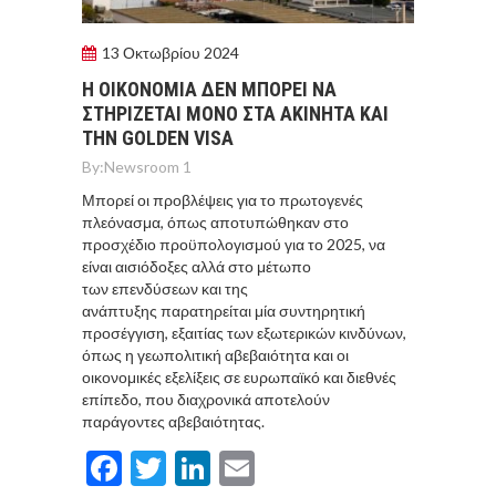
13 Οκτωβρίου 2024
Η ΟΙΚΟΝΟΜΙΑ ΔΕΝ ΜΠΟΡΕΙ ΝΑ
ΣΤΗΡΙΖΕΤΑΙ ΜΟΝΟ ΣΤΑ ΑΚΙΝΗΤΑ ΚΑΙ
ΤΗΝ GOLDEN VISA
By:
Newsroom 1
Μπορεί οι προβλέψεις για το πρωτογενές
πλεόνασμα, όπως αποτυπώθηκαν στο
προσχέδιο προϋπολογισμού για το 2025, να
είναι αισιόδοξες αλλά στο μέτωπο
των επενδύσεων και της
ανάπτυξης παρατηρείται μία συντηρητική
προσέγγιση, εξαιτίας των εξωτερικών κινδύνων,
όπως η γεωπολιτική αβεβαιότητα και οι
οικονομικές εξελίξεις σε ευρωπαϊκό και διεθνές
επίπεδο, που διαχρονικά αποτελούν
παράγοντες αβεβαιότητας.
Facebook
Twitter
LinkedIn
Email