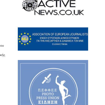
που
ικής