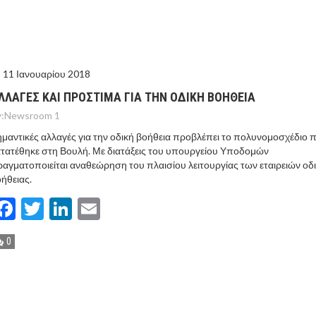
ΙΣ ΠΥΡΟΠΛΗΚΤΕΣ ΠΕΡΙΟΧΕΣ ΤΗΣ ΔΥΤΙΚΗΣ ΑΤΤΙΚΗΣ – ΣΤΟ
ΕΛΟΣ ΤΟΥΡΝΑΣ
11 Ιανουαρίου 2018
ΛΛΑΓΕΣ ΚΑΙ ΠΡΟΣΤΙΜΑ ΓΙΑ ΤΗΝ ΟΔΙΚΗ ΒΟΗΘΕΙΑ
:
Newsroom 1
μαντικές αλλαγές για την οδική βοήθεια προβλέπει το πολυνομοσχέδιο 
τατέθηκε στη Βουλή. Με διατάξεις του υπουργείου Υποδομών
αγματοποιείται αναθεώρηση του πλαισίου λειτουργίας των εταιρειών οδ
ήθειας.
Facebook
Twitter
LinkedIn
Email
0