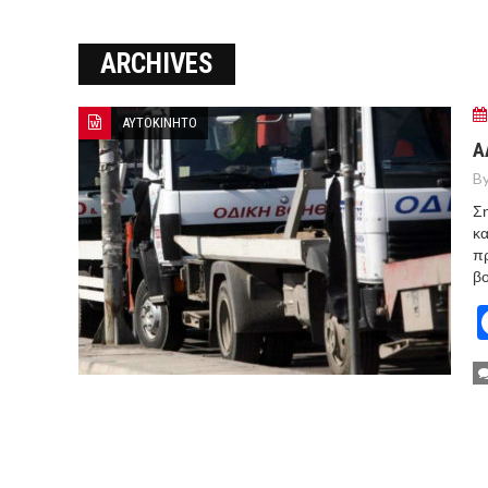
ΞΕΚΙΝΗΣΑΝ ΟΙ ΑΥΤΟΨΙΕΣ ΣΤ
ARCHIVES
ΠΟΡΤΟ ΓΕΡΜΕΝΟ Ο ΕΥΑΓΓ
ΑΥΤΟΚΙΝΗΤΟ
Α
By
Ση
κα
πρ
βο