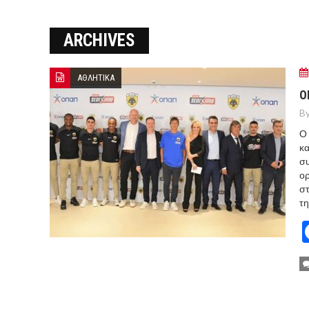
7 ΑΥΓΟΥΣΤΟΥ 2026: ΤΑ ΓΕ
ARCHIVES
ΜΗΤΣΟΤΑΚΗΣ: ΣΤΡΑΤΗΓΙΚΗ 
ΤΟ ΤΕΛΕΥΤΑΙΟ “ΑΝΤΙΟ” ΣΤ
ΑΘΛΗΤΙΚΑ
ΣΥΓΚΙΝΗΣΗ ΣΤΟ Α’ ΝΕΚΡΟΤ
Ο
By
Ο 
κα
συ
ορ
στ
τη