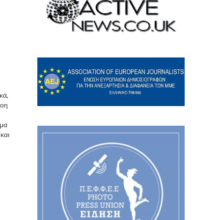
κά,
δοη
ήμα
και