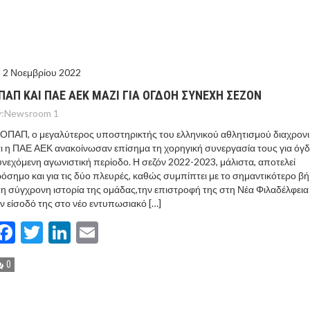
ΓΟΝΟΤΑ ΣΑΝ ΣΗΜΕΡΑ
ΠΡΟΤΕΡΑΙΟΤΗΤΑ Η ΒΙΟΜΗΧΑΝΙΑ
ΟΝ ΣΠΟΥΔΑΙΟΤΕΡΟ ΕΡΜΗΝΕΥΤΗ ΛΑΚΗ ΧΑΛΚΙΑ –
2 Νοεμβρίου 2022
ΑΦΕΙΟ ΑΘΗΝΩΝ
ΠΑΠ ΚΑΙ ΠΑΕ ΑΕΚ ΜΑΖΙ ΓΙΑ ΟΓΔΟΗ ΣΥΝΕΧΗ ΣΕΖΟΝ
:
Newsroom 1
ΟΠΑΠ, ο μεγαλύτερος υποστηρικτής του ελληνικού αθλητισμού διαχρονι
ι η ΠΑΕ ΑΕΚ ανακοίνωσαν επίσημα τη χορηγική συνεργασία τους για όγ
νεχόμενη αγωνιστική περίοδο. Η σεζόν 2022-2023, μάλιστα, αποτελεί
όσημο και για τις δύο πλευρές, καθώς συμπίπτει με το σημαντικότερο β
η σύγχρονη ιστορία της ομάδας,την επιστροφή της στη Νέα Φιλαδέλφεια 
ν είσοδό της στο νέο εντυπωσιακό […]
Facebook
Twitter
LinkedIn
Email
0