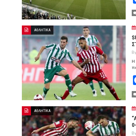
ΑΘΛΗΤΙΚΑ
S
Σ
By
Η 
πι
ΑΘΛΗΤΙΚΑ
“
0
By