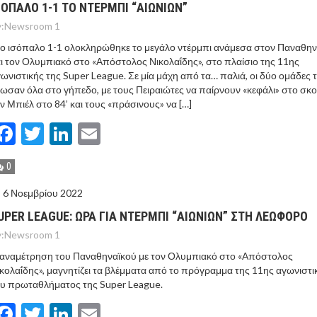
ΣΟΠΑΛΟ 1-1 ΤΟ ΝΤΕΡΜΠΙ “ΑΙΩΝΙΩΝ”
:
Newsroom 1
ο ισόπαλο 1-1 ολοκληρώθηκε το μεγάλο ντέρμπι ανάμεσα στον Παναθην
ι τον Ολυμπιακό στο «Απόστολος Νικολαΐδης», στο πλαίσιο της 11ης
ωνιστικής της Super League. Σε μία μάχη από τα… παλιά, οι δύο ομάδες 
ωσαν όλα στο γήπεδο, με τους Πειραιώτες να παίρνουν «κεφάλι» στο σκο
ν Μπιέλ στο 84’ και τους «πράσινους» να […]
Facebook
Twitter
LinkedIn
Email
0
6 Νοεμβρίου 2022
UPER LEAGUE: ΩΡΑ ΓΙΑ ΝΤΕΡΜΠΙ “ΑΙΩΝΙΩΝ” ΣΤΗ ΛΕΩΦΟΡΟ
:
Newsroom 1
 αναμέτρηση του Παναθηναϊκού με τον Ολυμπιακό στο «Απόστολος
κολαΐδης», μαγνητίζει τα βλέμματα από το πρόγραμμα της 11ης αγωνιστι
υ πρωταθλήματος της Super League.
Facebook
Twitter
LinkedIn
Email