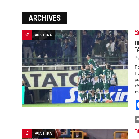
ΞΕΚΙΝΗΣΑΝ ΟΙ ΑΥΤΟΨΙΕΣ ΣΤ
ARCHIVES
ΠΟΡΤΟ ΓΕΡΜΕΝΟ Ο ΕΥΑΓΓ
ΑΘΛΗΤΙΚΑ
Π
“
By
Πά
Πα
με
«Α
τω
ΑΘΛΗΤΙΚΑ