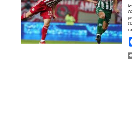
Ισ
Ολ
με
Ολ
το