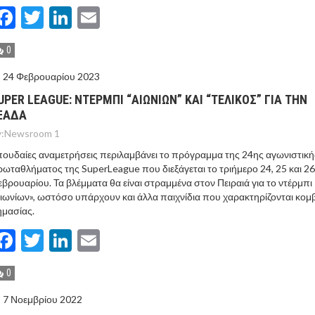
Facebook
Twitter
LinkedIn
Email
0
24 Φεβρουαρίου 2023
UPER LEAGUE: ΝΤΕΡΜΠΙ “ΑΙΩΝΙΩΝ” ΚΑΙ “ΤΕΛΙΚΟΣ” ΓΙΑ ΤΗΝ
ΞΑΔΑ
:
Newsroom 1
ουδαίες αναμετρήσεις περιλαμβάνει το πρόγραμμα της 24ης αγωνιστική
ωταθλήματος της SuperLeague που διεξάγεται το τριήμερο 24, 25 και 26
βρουαρίου. Τα βλέμματα θα είναι στραμμένα στον Πειραιά για το ντέρμπι
ιωνίων», ωστόσο υπάρχουν και άλλα παιχνίδια που χαρακτηρίζονται κομ
μασίας.
Facebook
Twitter
LinkedIn
Email
0
7 Νοεμβρίου 2022