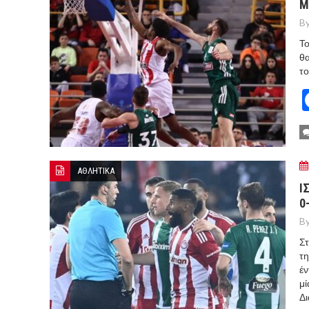
Μ
By
Το
θα
το
ΑΘΛΗΤΙΚΑ
Ι
0
By
Στ
τη
έν
μ
Δι