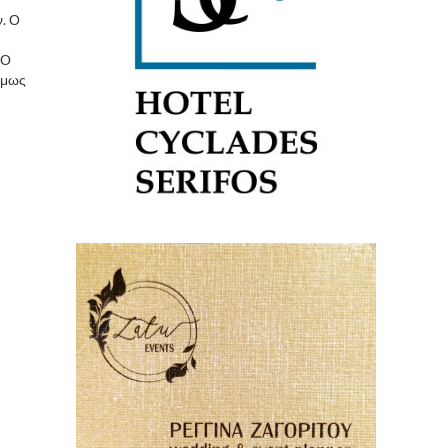
. Ο
 Ο
όμως