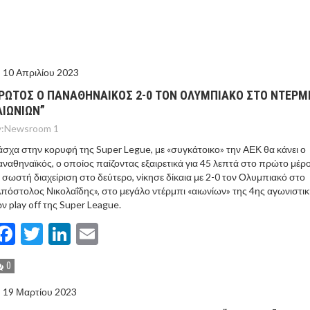
ΙΣ ΠΥΡΟΠΛΗΚΤΕΣ ΠΕΡΙΟΧΕΣ ΤΗΣ ΔΥΤΙΚΗΣ ΑΤΤΙΚΗΣ – ΣΤΟ
ΕΛΟΣ ΤΟΥΡΝΑΣ
10 Απριλίου 2023
ΡΩΤΟΣ Ο ΠΑΝΑΘΗΝΑΙΚΟΣ 2-0 ΤΟΝ ΟΛΥΜΠΙΑΚΟ ΣΤΟ ΝΤΕΡΜ
ΑΙΩΝΙΩΝ”
:
Newsroom 1
σχα στην κορυφή της Super Legue, με «συγκάτοικο» την ΑΕΚ θα κάνει ο
ναθηναϊκός, ο οποίος παίζοντας εξαιρετικά για 45 λεπτά στο πρώτο μέρο
 σωστή διαχείριση στο δεύτερο, νίκησε δίκαια με 2-0 τον Ολυμπιακό στο
πόστολος Νικολαΐδης», στο μεγάλο ντέρμπι «αιωνίων» της 4ης αγωνιστι
ν play off της Super League.
Facebook
Twitter
LinkedIn
Email
0
19 Μαρτίου 2023