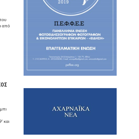
 που
ι από
ΚΟΣ
ρμπι
’ και