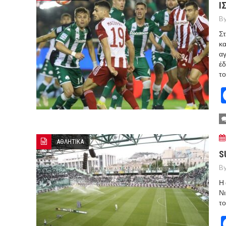
Ι
By
Στ
κα
αγ
έδ
το
ΑΘΛΗΤΙΚΑ
S
By
Η
Νι
το