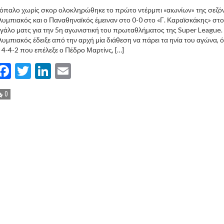
όπαλο χωρίς σκορ ολοκληρώθηκε το πρώτο ντέρμπι «αιωνίων» της σεζόν
υμπιακός και ο Παναθηναϊκός έμειναν στο 0-0 στο «Γ. Καραϊσκάκης» στο
γάλο ματς για την 5η αγωνιστική του πρωταθλήματος της Super League.
υμπιακός έδειξε από την αρχή μία διάθεση να πάρει τα ηνία του αγώνα, 
 4-4-2 που επέλεξε ο Πέδρο Μαρτίνς, […]
Facebook
Twitter
LinkedIn
Email
0