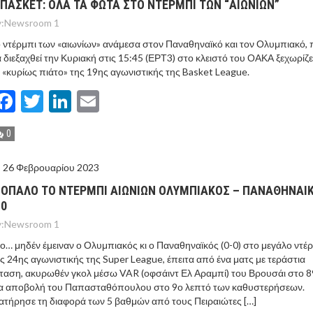
ΠΑΣΚΕΤ: ΟΛΑ ΤΑ ΦΩΤΑ ΣΤΟ ΝΤΕΡΜΠΙ ΤΩΝ “ΑΙΩΝΙΩΝ”
:
Newsroom 1
 ντέρμπι των «αιωνίων» ανάμεσα στον Παναθηναϊκό και τον Ολυμπιακό,
 διεξαχθεί την Κυριακή στις 15:45 (ΕΡΤ3) στο κλειστό του ΟΑΚΑ ξεχωρίζε
 «κυρίως πιάτο» της 19ης αγωνιστικής της Basket League.
Facebook
Twitter
LinkedIn
Email
0
26 Φεβρουαρίου 2023
ΣΟΠΑΛΟ ΤΟ ΝΤΕΡΜΠΙ ΑΙΩΝΙΩΝ ΟΛΥΜΠΙΑΚΟΣ – ΠΑΝΑΘΗΝΑΙ
-0
:
Newsroom 1
ο… μηδέν έμειναν ο Ολυμπιακός κι ο Παναθηναϊκός (0-0) στο μεγάλο ντέ
ς 24ης αγωνιστικής της Super League, έπειτα από ένα ματς με τεράστια
ταση, ακυρωθέν γκολ μέσω VAR (οφσάιντ Ελ Αραμπί) του Βρουσάι στο 89
ία αποβολή του Παπασταθόπουλου στο 9ο λεπτό των καθυστερήσεων.
ατήρησε τη διαφορά των 5 βαθμών από τους Πειραιώτες […]