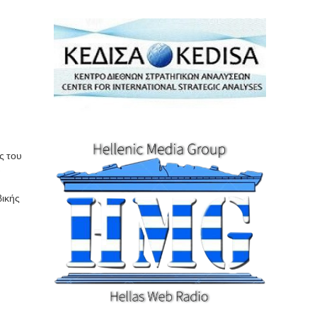
ς του
βικής