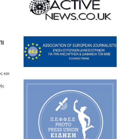
ΠΙ
ς και
κής