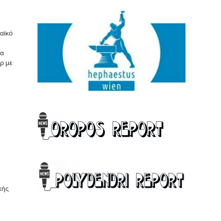
αϊκό
τα
ρ με
κής