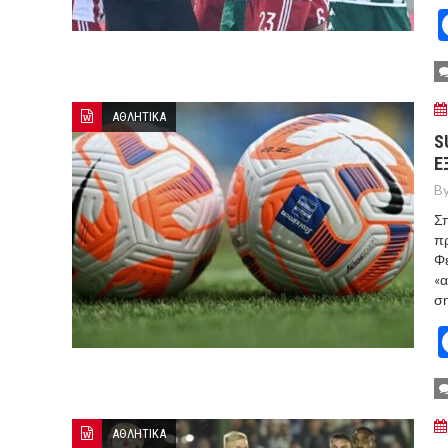
ΑΘΛΗΤΙΚΑ
S
Ε
By
Σπ
πρ
Φε
«α
ση
ΑΘΛΗΤΙΚΑ