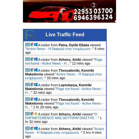
Live Traffic Feed
A visitor from
Patra, Dytiki Ellada
viewed
"
Active News - Η διαφορά στην ενημέρωση -
"
8 mins
ago
A visitor from
Athens, Attiki
viewed "
Page
not found - Active News - Η…
"
12 mins ago
A visitor from
Thessaloniki, Kentriki
Makedonia
viewed "
Active News - Η διαφορά στην
ενημέρωση -
"
16 mins ago
A visitor from
Leptokarya, Kentriki
Makedonia
viewed "
Page not found - Active News -
Η…
"
32 mins ago
A visitor from
Thessaloniki, Kentriki
Makedonia
viewed "
Page not found - Active News -
Η…
"
1 hr 29 mins ago
A visitor from
Athens, Attiki
viewed "
Ο
ΕΜΠΝΕΥΣΜΕΝΟΣ ΜΑΣ ΔΕΥΤΕΡΑΓΩΝΙΣΤΗΣ…
"
1
hr 32 mins ago
A visitor from
Athens, Attiki
viewed "
Active
News - Η διαφορά στην ενημέρωση -
"
2 hrs 4 mins
ago