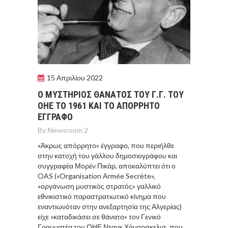
15 Απριλίου 2022
Ο ΜΥΣΤΗΡΙΟΣ ΘΑΝΑΤΟΣ ΤΟΥ Γ.Γ. ΤΟΥ
ΟΗΕ ΤΟ 1961 ΚΑΙ ΤΟ ΑΠΟΡΡΗΤΟ
ΕΓΓΡΑΦΟ
By:
Newsroom 2
«Άκρως απόρρητο» έγγραφο, που περιήλθε
στην κατοχή του γάλλου δημοσιογράφου και
συγγραφέα Μορέν Πικάρ, αποκαλύπτει ότι ο
OAS («Organisation Armée Secrète»,
«οργάνωση μυστικός στρατός» γαλλικό
εθνικιστικό παραστρατιωτικό κίνημα που
εναντιωνόταν στην ανεξαρτησία της Αλγερίας)
είχε «καταδικάσει σε θάνατο» τον Γενικό
Γραμματέα του ΟΗΕ Νταγκ Χάμαρσκελντ, που