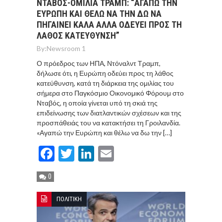
ΝΤΑΒΟΣ-ΟΜΙΛΙΑ ΤΡΑΜΠ: “ΑΓΑΠΩ ΤΗΝ
ΕΥΡΩΠΗ ΚΑΙ ΘΕΛΩ ΝΑ ΤΗΝ ΔΩ ΝΑ
ΠΗΓΑΙΝΕΙ ΚΑΛΑ ΑΛΛΑ ΟΔΕΥΕΙ ΠΡΟΣ ΤΗ
ΛΑΘΟΣ ΚΑΤΕΥΘΥΝΣΗ”
By:
Newsroom 1
Ο πρόεδρος των ΗΠΑ, Ντόναλντ Τραμπ,
δήλωσε ότι, η Ευρώπη οδεύει προς τη λάθος
κατεύθυνση, κατά τη διάρκεια της ομιλίας του
σήμερα στο Παγκόσμιο Οικονομικό Φόρουμ στο
Νταβός, η οποία γίνεται υπό τη σκιά της
επιδείνωσης των διατλαντικών σχέσεων και της
προσπάθειάς του να κατακτήσει τη Γροιλανδία.
«Αγαπώ την Ευρώπη και θέλω να δω την […]
Facebook
Twitter
LinkedIn
Email
0
ΠΟΛΙΤΙΚΗ