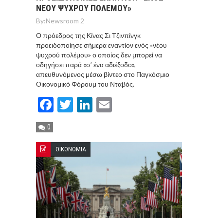
ΝEΟΥ ΨΥΧΡΟY ΠΟΛEΜΟΥ»
By:
Newsroom 2
Ο πρόεδρος της Κίνας Σι Τζινπίνγκ
προειδοποίησε σήμερα εναντίον ενός «νέου
ψυχρού πολέμου» ο οποίος δεν μπορεί να
οδηγήσει παρά «σ’ ένα αδιέξοδο»,
απευθυνόμενος μέσω βίντεο στο Παγκόσμιο
Οικονομικό Φόρουμ του Νταβός.
Facebook
Twitter
LinkedIn
Email
0
ΟΙΚΟΝΟΜΙΑ