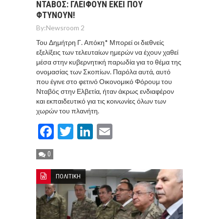
ΝΤΑΒΟΣ: ΓΛΕΙΦΟΥΝ ΕΚΕΙ ΠΟΥ
ΦΤΥΝΟΥΝ!
By:
Newsroom 2
Του Δημήτρη Γ. Απόκη* Μπορεί οι διεθνείς
εξελίξεις των τελευταίων ημερών να έχουν χαθεί
μέσα στην κυβερνητική παρωδία για το θέμα της
ονομασίας των Σκοπίων. Παρόλα αυτά, αυτό
που έγινε στο φετινό Οικονομικό Φόρουμ του
Νταβός στην Ελβετία, ήταν άκρως ενδιαφέρον
και εκπαιδευτικό για τις κοινωνίες όλων των
χωρών του πλανήτη.
Facebook
Twitter
LinkedIn
Email
0
ΠΟΛΙΤΙΚΗ