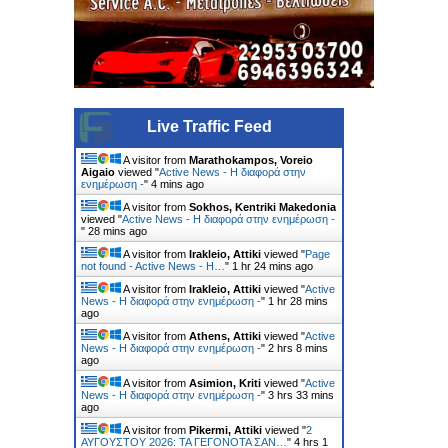
Live Traffic Feed
A visitor from
Marathokampos, Voreio
Aigaio
viewed "
Active News - Η διαφορά στην
ενημέρωση -
"
4 mins ago
A visitor from
Sokhos, Kentriki Makedonia
viewed "
Active News - Η διαφορά στην ενημέρωση -
"
28 mins ago
A visitor from
Irakleio, Attiki
viewed "
Page
not found - Active News - Η…
"
1 hr 24 mins ago
A visitor from
Irakleio, Attiki
viewed "
Active
News - Η διαφορά στην ενημέρωση -
"
1 hr 28 mins
ago
A visitor from
Athens, Attiki
viewed "
Active
News - Η διαφορά στην ενημέρωση -
"
2 hrs 8 mins
ago
A visitor from
Asimion, Kriti
viewed "
Active
News - Η διαφορά στην ενημέρωση -
"
3 hrs 33 mins
ago
A visitor from
Pikermi, Attiki
viewed "
2
ΑΥΓΟΥΣΤΟΥ 2026: ΤΑ ΓΕΓΟΝΟΤΑ ΣΑΝ…
"
4 hrs 1