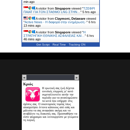
min ago
A visitor from
Singapore
viewed "
ΤΖΕΦΡΙ
ΠΑΙΑΤ ΓΙΑ ΤΟΝ ΣΤΑΘΜΟ LNG ΣΤΗΝ…
"
5 hrs ago
A visitor from
Claymont, Delaware
viewed
"
Active News - Η διαφορά στην ενημέρωση -
"
6 hrs
13 mins ago
A visitor from
Singapore
viewed "
Η
ΣΤΡΑΤΗΓΙΚΗ ΕΘΝΙΚΗΣ ΑΣΦΑΛΕΙΑΣ ΚΑΙ…
"
6 hrs
46 mins ago
Get Script
Real Time
Tracking ON