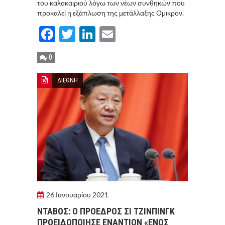
του καλοκαιριού λόγω των νέων συνθηκών που
προκαλεί η εξάπλωση της μετάλλαξης Ομικρον.
Facebook
Twitter
LinkedIn
Email
0
ΔΙΕΘΝΗ
26 Ιανουαρίου 2021
ΝΤΑΒOΣ: Ο ΠΡOΕΔΡΟΣ ΣΙ ΤΖΙΝΠIΝΓΚ
ΠΡΟΕΙΔΟΠΟIΗΣΕ ΕΝΑΝΤIΟΝ «ΕΝOΣ