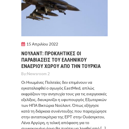
15 Απριλίου 2022
ΝΟΥΛΑΝΤ: ΠΡΟΚΛΗΤΙΚΕΣ ΟΙ
ΠΑΡΑΒΙΑΣΕΙΣ ΤΟΥ ΕΛΛΗΝΙΚΟΥ
ΕΝΑΕΡΙΟΥ ΧΩΡΟΥ ΑΠΟ ΤΗΝ ΤΟΥΡΚΙΑ
By:
Newsroom 2
Οι Ηνωμένες Πολιτείες δεν επιμένουν να
εγκαταλειφθεί ο αγωγός EastMed, απλώς
εκφράζουν την ανησυχία τους για τις ενεργειακές
εξελίξεις, διευκρινίζει η υφυπουργός Εξωτερικών
των ΗΠΑ Βικτώρια Νούλαντ. Όπως εξήγησε
κατά τη διάρκεια συνέντευξης που παραχώρησε
στην ανταποκρίτρια της ΕΡΤ στην Ουάσιγκτον,
Λένα Αργύρη, η τελική απόφαση για το
συγκεκριμένο έργο θα πρέπει να ληφθεί από […]