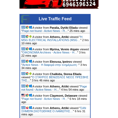
Live Traffic Feed
A visitor from
Paralia, Dytiki Ellada
viewed
"
Page not found - Active News - Η…
"
26 mins ago
A visitor from
Athens, Attiki
viewed "
Η
MSG ELECTRICAL INSTALLATIONS (MSG…
"
2 hrs
10 mins ago
A visitor from
Myrina, Voreio Aigaio
viewed
"
ΟΙΚΟΝΟΜΙΑ Archives - Active News - Η…
"
3 hrs
22 mins ago
A visitor from
Eleousa, Ipeiros
viewed
"
Active News - Η διαφορά στην ενημέρωση -
"
3 hrs
34 mins ago
A visitor from
Chalkida, Sterea Ellada
viewed "
Ο ΣΤΑΥΡΟΣ ΒΕΝΙΖΕΛΟΣ ΝΕΟΣ ΠΡΕΣΒΗΣ
ΤΗΣ…
"
3 hrs 46 mins ago
A visitor from
Athens, Attiki
viewed "
Page
not found - Active News - Η…
"
4 hrs 54 mins ago
A visitor from
Claymont, Delaware
viewed
"
Page not found - Active News - Η…
"
6 hrs 18 mins
ago
A visitor from
Athens, Attiki
viewed "
ΣΑΝ
ΣΗΜΕΡΑ ΣΚΟΤΩΘΗΚΕ Ο ΛΑΜΙΩΤΗΣ…
"
6 hrs 31
mins ago