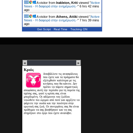
A visitor from
Irakleion, Kriti
viewed "
Active
News - Η διαφορά στην ενημέρωση -
"
6 hrs 42 mins
ago
A visitor from
Athens, Attiki
viewed "
Active
News - Η διαφορά στην ενημέρωση -
"
7 hrs 39 mins
ago
Get Script
Real Time
Tracking ON