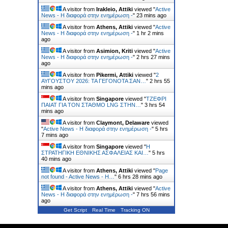
A visitor from
Irakleio, Attiki
viewed "
Active
News - Η διαφορά στην ενημέρωση -
"
23 mins ago
A visitor from
Athens, Attiki
viewed "
Active
News - Η διαφορά στην ενημέρωση -
"
1 hr 2 mins
ago
A visitor from
Asimion, Kriti
viewed "
Active
News - Η διαφορά στην ενημέρωση -
"
2 hrs 27 mins
ago
A visitor from
Pikermi, Attiki
viewed "
2
ΑΥΓΟΥΣΤΟΥ 2026: ΤΑ ΓΕΓΟΝΟΤΑ ΣΑΝ…
"
2 hrs 55
mins ago
A visitor from
Singapore
viewed "
ΤΖΕΦΡΙ
ΠΑΙΑΤ ΓΙΑ ΤΟΝ ΣΤΑΘΜΟ LNG ΣΤΗΝ…
"
3 hrs 54
mins ago
A visitor from
Claymont, Delaware
viewed
"
Active News - Η διαφορά στην ενημέρωση -
"
5 hrs
7 mins ago
A visitor from
Singapore
viewed "
Η
ΣΤΡΑΤΗΓΙΚΗ ΕΘΝΙΚΗΣ ΑΣΦΑΛΕΙΑΣ ΚΑΙ…
"
5 hrs
40 mins ago
A visitor from
Athens, Attiki
viewed "
Page
not found - Active News - Η…
"
6 hrs 28 mins ago
A visitor from
Athens, Attiki
viewed "
Active
News - Η διαφορά στην ενημέρωση -
"
7 hrs 56 mins
ago
Get Script
Real Time
Tracking ON