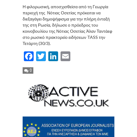
Η φιλορωσική, αποσχισθείσα από τη Γεωργία
περιοχή της Νότιας Οσετίας πρόκειται να
διεξαγάγει δημοψήφισμα για την πλήρη ένταξή
της στη Ρωσία, δήλωσε ο πρόεδρος του
κοινοβουλίου της Νότιας Οσετίας Άλαν Ταντάεφ
στο ρωσικό πρακτορείο ειδήσεων TASS την
Τετάρτη (30/3).
Facebook
Twitter
LinkedIn
Email
0