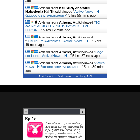
ago
A visitor from
Kali Vrisi, Anatoliki
Makedonia Kai Thraki
viewed "
Active News - Η
διαφορά στην ενημέρωση -
"
3 hrs 55 mins ago
A visitor from
Athens, Attiki
viewed "
ΤΟ
ΦΑΙΝΟΜΕΝΟ ΤΗΣ ΑΝΤΙΣΤΡΟΦΗΣ ΤΩΝ
ΡΟΛΩΝ…
"
5 hrs 12 mins ago
A visitor from
Athens, Attiki
viewed
"
ΟΙΚΟΝΟΜΙΑ Archives - Active News - Η…
"
5 hrs
19 mins ago
A visitor from
Athens, Attiki
viewed "
Page
not found - Active News - Η…
"
5 hrs 27 mins ago
A visitor from
Athens, Attiki
viewed "
Active
News - Η διαφορά στην ενημέρωση -
"
5 hrs 39 mins
ago
Get Script
Real Time
Tracking ON