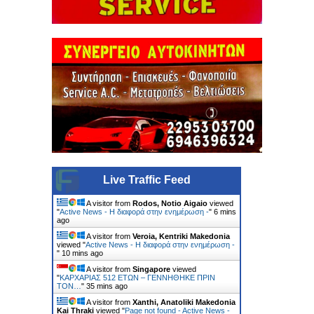
Live Traffic Feed
A visitor from
Rodos, Notio Aigaio
viewed
"
Active News - Η διαφορά στην ενημέρωση -
"
6 mins
ago
A visitor from
Veroia, Kentriki Makedonia
viewed "
Active News - Η διαφορά στην ενημέρωση -
"
10 mins ago
A visitor from
Singapore
viewed
"
ΚΑΡΧΑΡΙΑΣ 512 ΕΤΩΝ – ΓΕΝΝΗΘΗΚΕ ΠΡΙΝ
ΤΟΝ…
"
35 mins ago
A visitor from
Xanthi, Anatoliki Makedonia
Kai Thraki
viewed "
Page not found - Active News -