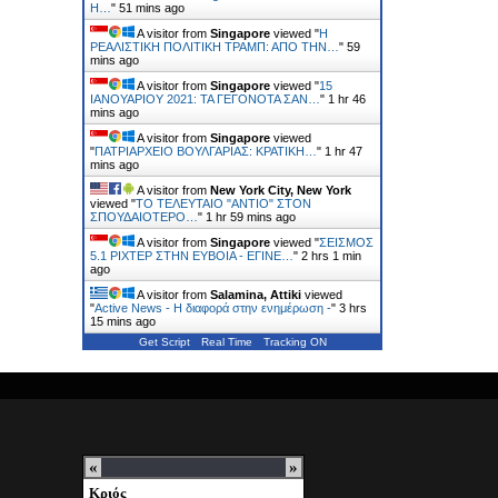
Η…
"
51 mins ago
A visitor from
Singapore
viewed "
Η
ΡΕΑΛΙΣΤΙΚΗ ΠΟΛΙΤΙΚΗ ΤΡΑΜΠ: ΑΠΟ ΤΗΝ…
"
59
mins ago
A visitor from
Singapore
viewed "
15
ΙΑΝΟΥΑΡΙΟΥ 2021: ΤΑ ΓΕΓΟΝΟΤΑ ΣΑΝ…
"
1 hr 46
mins ago
A visitor from
Singapore
viewed
"
ΠΑΤΡΙΑΡΧΕΙΟ ΒΟΥΛΓΑΡΙΑΣ: ΚΡΑΤΙΚΗ…
"
1 hr 47
mins ago
A visitor from
New York City, New York
viewed "
ΤΟ ΤΕΛΕΥΤΑΙΟ "ΑΝΤΙΟ" ΣΤΟΝ
ΣΠΟΥΔΑΙΟΤΕΡΟ…
"
1 hr 59 mins ago
A visitor from
Singapore
viewed "
ΣΕΙΣΜΟΣ
5.1 ΡΙΧΤΕΡ ΣΤΗΝ ΕΥΒΟΙΑ - ΕΓΙΝΕ…
"
2 hrs 1 min
ago
A visitor from
Salamina, Attiki
viewed
"
Active News - Η διαφορά στην ενημέρωση -
"
3 hrs
15 mins ago
Get Script
Real Time
Tracking ON