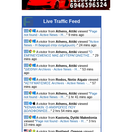
Live Traffic Feed
A visitor from
Athens, Attiki
viewed "
Page
not found - Active News - Η…
"
9 mins ago
A visitor from
Athens, Attiki
viewed "
Active
News - Η διαφορά στην ενημέρωση -
"
24 mins ago
A visitor from
Athens, Attiki
viewed "
Ο
ΕΜΠΝΕΥΣΜΕΝΟΣ ΜΑΣ ΔΕΥΤΕΡΑΓΩΝΙΣΤΗΣ…
"
29
mins ago
A visitor from
Athens, Attiki
viewed
"
ΔΙΕΘΝΗ Archives - Active News - Η…
"
53 mins
ago
A visitor from
Rodos, Notio Aigaio
viewed
"
ΑΣΤΙΓΜΑΤΙΣΜΟΣ Archives - Active News -…
"
57
mins ago
A visitor from
Athens, Attiki
viewed "
Page
not found - Active News - Η…
"
1 hr 41 mins ago
A visitor from
Athens, Attiki
viewed
"
ΚΕΝΑΝ ΑΚΙΝ: Ο ΑΝΘΡΩΠΟΣ ΠΟΥ
ΔΟΛΟΦΟΝΗΣΕ…
"
2 hrs 54 mins ago
A visitor from
Kastoria, Dytiki Makedonia
viewed "
Page not found - Active News - Η…
"
3 hrs
13 mins ago
A visitor from
Portland, Oregon
viewed