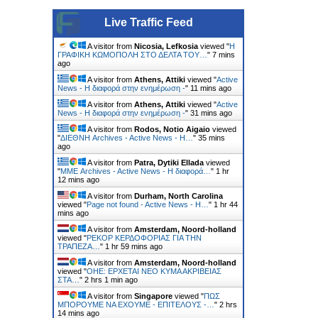
Live Traffic Feed
A visitor from
Nicosia, Lefkosia
viewed "
Η
ΓΡΑΦΙΚΗ ΚΩΜΟΠΟΛΗ ΣΤΟ ΔΕΛΤΑ ΤΟΥ…
"
7 mins
ago
A visitor from
Athens, Attiki
viewed "
Active
News - Η διαφορά στην ενημέρωση -
"
11 mins ago
A visitor from
Athens, Attiki
viewed "
Active
News - Η διαφορά στην ενημέρωση -
"
31 mins ago
A visitor from
Rodos, Notio Aigaio
viewed
"
ΔΙΕΘΝΗ Archives - Active News - Η…
"
35 mins
ago
A visitor from
Patra, Dytiki Ellada
viewed
"
ΜΜΕ Archives - Active News - Η διαφορά…
"
1 hr
12 mins ago
A visitor from
Durham, North Carolina
viewed "
Page not found - Active News - Η…
"
1 hr 44
mins ago
A visitor from
Amsterdam, Noord-holland
viewed "
ΡΕΚΟΡ ΚΕΡΔΟΦΟΡΙΑΣ ΓΙΑ ΤΗΝ
ΤΡΑΠΕΖΑ…
"
1 hr 59 mins ago
A visitor from
Amsterdam, Noord-holland
viewed "
ΟΗΕ: ΕΡΧΕΤΑΙ ΝΕΟ ΚΥΜΑ ΑΚΡΙΒΕΙΑΣ
ΣΤΑ…
"
2 hrs 1 min ago
A visitor from
Singapore
viewed "
ΠΩΣ
ΜΠΟΡΟΥΜΕ ΝΑ ΕΧΟΥΜΕ - ΕΠΙΤΕΛΟΥΣ -…
"
2 hrs
14 mins ago